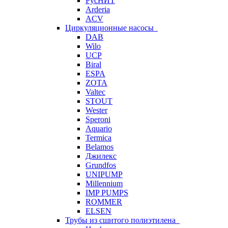
РусНИТ
Arderia
ACV
Циркуляционные насосы
DAB
Wilo
UCP
Biral
ESPA
ZOTA
Valtec
STOUT
Wester
Speroni
Aquario
Termica
Belamos
Джилекс
Grundfos
UNIPUMP
Millennium
IMP PUMPS
ROMMER
ELSEN
Трубы из сшитого полиэтилена