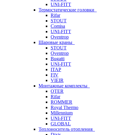
UNI-FITT
Термостатические головки
Rifar
STOUT
Comisa
UNI-FITT
Oventrop
Шаровые краны
STOUT
Oventrop
Bugatti
UNI-FITT
ITAP
FIV
VIEIR
Монтажные комплекты
OTER
Rifar
ROMMER
Royal Thermo
Millennium
UNI-FITT
GLOBAL
Теплоноситель отопления
Dixis