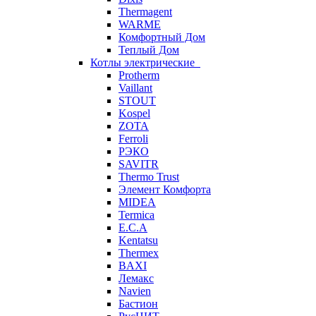
Thermagent
WARME
Комфортный Дом
Теплый Дом
Котлы электрические
Protherm
Vaillant
STOUT
Kospel
ZOTA
Ferroli
РЭКО
SAVITR
Thermo Trust
Элемент Комфорта
MIDEA
Termica
E.C.A
Kentatsu
Thermex
BAXI
Лемакс
Navien
Бастион