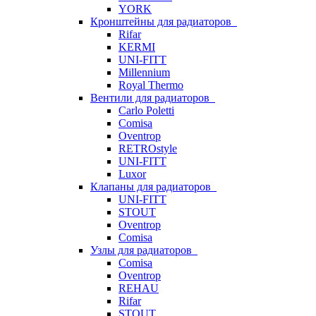
YORK
Кронштейны для радиаторов
Rifar
KERMI
UNI-FITT
Millennium
Royal Thermo
Вентили для радиаторов
Carlo Poletti
Comisa
Oventrop
RETROstyle
UNI-FITT
Luxor
Клапаны для радиаторов
UNI-FITT
STOUT
Oventrop
Comisa
Узлы для радиаторов
Comisa
Oventrop
REHAU
Rifar
STOUT