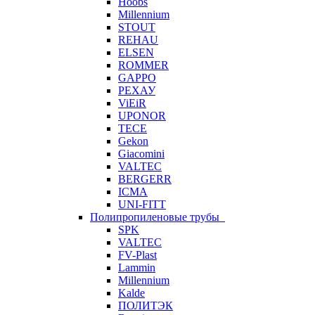
Hoobs
Millennium
STOUT
REHAU
ELSEN
ROMMER
GAPPO
РЕХАУ
ViEiR
UPONOR
TECE
Gekon
Giacomini
VALTEC
BERGERR
ICMA
UNI-FITT
Полипропиленовые трубы
SPK
VALTEC
FV-Plast
Lammin
Millennium
Kalde
ПОЛИТЭК