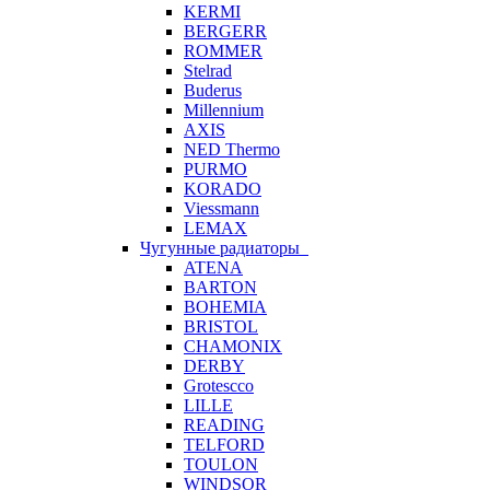
KERMI
BERGERR
ROMMER
Stelrad
Buderus
Millennium
AXIS
NED Thermo
PURMO
KORADO
Viessmann
LEMAX
Чугунные радиаторы
ATENA
BARTON
BOHEMIA
BRISTOL
CHAMONIX
DERBY
Grotescco
LILLE
READING
TELFORD
TOULON
WINDSOR