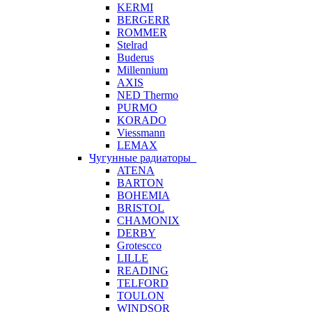
KERMI
BERGERR
ROMMER
Stelrad
Buderus
Millennium
AXIS
NED Thermo
PURMO
KORADO
Viessmann
LEMAX
Чугунные радиаторы
ATENA
BARTON
BOHEMIA
BRISTOL
CHAMONIX
DERBY
Grotescco
LILLE
READING
TELFORD
TOULON
WINDSOR