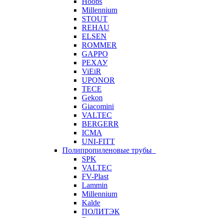
Hoobs
Millennium
STOUT
REHAU
ELSEN
ROMMER
GAPPO
РЕХАУ
ViEiR
UPONOR
TECE
Gekon
Giacomini
VALTEC
BERGERR
ICMA
UNI-FITT
Полипропиленовые трубы
SPK
VALTEC
FV-Plast
Lammin
Millennium
Kalde
ПОЛИТЭК