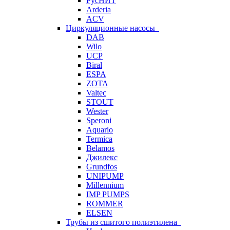
РусНИТ
Arderia
ACV
Циркуляционные насосы
DAB
Wilo
UCP
Biral
ESPA
ZOTA
Valtec
STOUT
Wester
Speroni
Aquario
Termica
Belamos
Джилекс
Grundfos
UNIPUMP
Millennium
IMP PUMPS
ROMMER
ELSEN
Трубы из сшитого полиэтилена