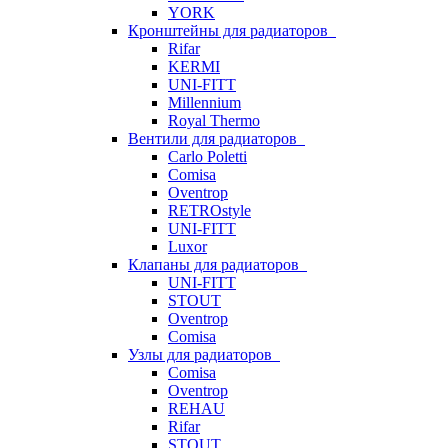
YORK
Кронштейны для радиаторов
Rifar
KERMI
UNI-FITT
Millennium
Royal Thermo
Вентили для радиаторов
Carlo Poletti
Comisa
Oventrop
RETROstyle
UNI-FITT
Luxor
Клапаны для радиаторов
UNI-FITT
STOUT
Oventrop
Comisa
Узлы для радиаторов
Comisa
Oventrop
REHAU
Rifar
STOUT