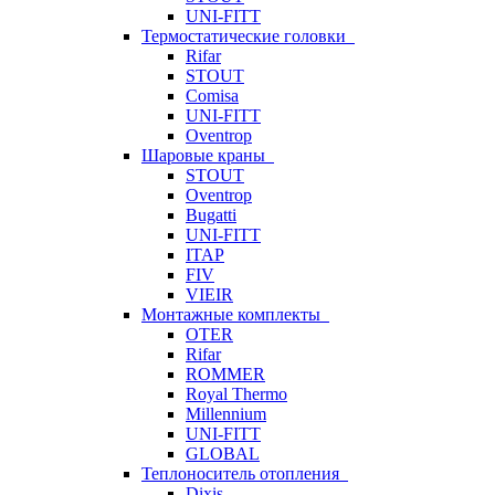
UNI-FITT
Термостатические головки
Rifar
STOUT
Comisa
UNI-FITT
Oventrop
Шаровые краны
STOUT
Oventrop
Bugatti
UNI-FITT
ITAP
FIV
VIEIR
Монтажные комплекты
OTER
Rifar
ROMMER
Royal Thermo
Millennium
UNI-FITT
GLOBAL
Теплоноситель отопления
Dixis