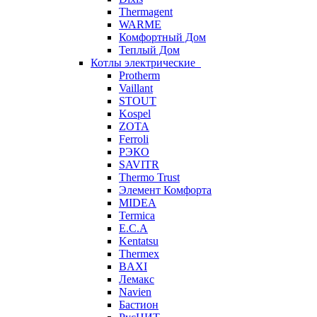
Thermagent
WARME
Комфортный Дом
Теплый Дом
Котлы электрические
Protherm
Vaillant
STOUT
Kospel
ZOTA
Ferroli
РЭКО
SAVITR
Thermo Trust
Элемент Комфорта
MIDEA
Termica
E.C.A
Kentatsu
Thermex
BAXI
Лемакс
Navien
Бастион