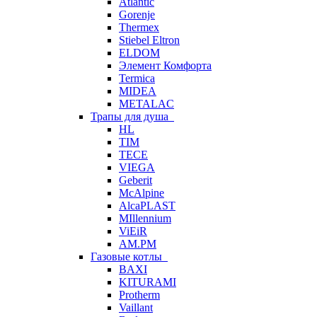
Atlantic
Gorenje
Thermex
Stiebel Eltron
ELDOM
Элемент Комфорта
Termica
MIDEA
METALAC
Трапы для душа
HL
TIM
TECE
VIEGA
Geberit
McAlpine
AlcaPLAST
MIllennium
ViEiR
AM.PM
Газовые котлы
BAXI
KITURAMI
Protherm
Vaillant