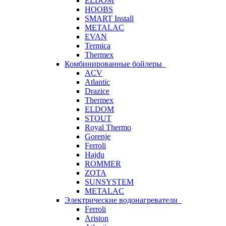
ELDOM
HOOBS
SMART Install
METALAC
EVAN
Termica
Thermex
Комбинированные бойлеры
ACV
Atlantic
Drazice
Thermex
ELDOM
STOUT
Royal Thermo
Gorenje
Ferroli
Hajdu
ROMMER
ZOTA
SUNSYSTEM
METALAC
Электрические водонагреватели
Ferroli
Ariston