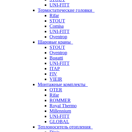
UNI-FITT
Термостатические головки
Rifar
STOUT
Comisa
UNI-FITT
Oventrop
Шаровые краны
STOUT
Oventrop
Bugatti
UNI-FITT
ITAP
FIV
VIEIR
Монтажные комплекты
OTER
Rifar
ROMMER
Royal Thermo
Millennium
UNI-FITT
GLOBAL
Теплоноситель отопления