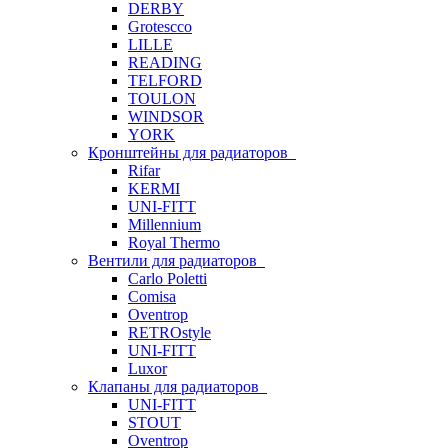
DERBY
Grotescco
LILLE
READING
TELFORD
TOULON
WINDSOR
YORK
Кронштейны для радиаторов
Rifar
KERMI
UNI-FITT
Millennium
Royal Thermo
Вентили для радиаторов
Carlo Poletti
Comisa
Oventrop
RETROstyle
UNI-FITT
Luxor
Клапаны для радиаторов
UNI-FITT
STOUT
Oventrop