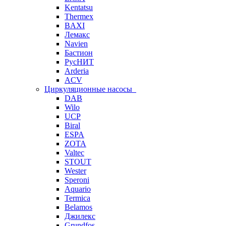
Kentatsu
Thermex
BAXI
Лемакс
Navien
Бастион
РусНИТ
Arderia
ACV
Циркуляционные насосы
DAB
Wilo
UCP
Biral
ESPA
ZOTA
Valtec
STOUT
Wester
Speroni
Aquario
Termica
Belamos
Джилекс
Grundfos