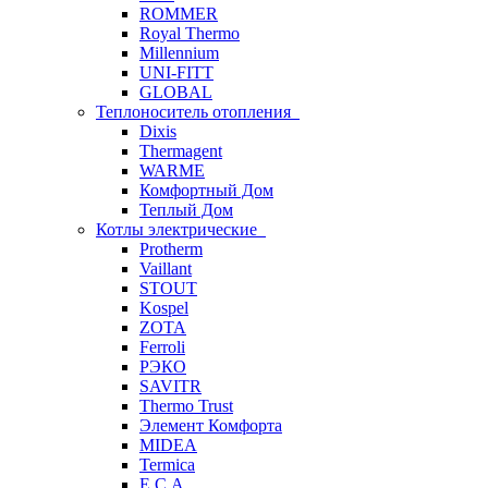
ROMMER
Royal Thermo
Millennium
UNI-FITT
GLOBAL
Теплоноситель отопления
Dixis
Thermagent
WARME
Комфортный Дом
Теплый Дом
Котлы электрические
Protherm
Vaillant
STOUT
Kospel
ZOTA
Ferroli
РЭКО
SAVITR
Thermo Trust
Элемент Комфорта
MIDEA
Termica
E.C.A