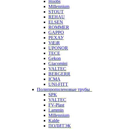
Hoobs
Millennium
STOUT
REHAU
ELSEN
ROMMER
GAPPO
РЕХАУ
ViEiR
UPONOR
TECE
Gekon
Giacomini
VALTEC
BERGERR
ICMA
UNI-FITT
Полипропиленовые трубы
SPK
VALTEC
FV-Plast
Lammin
Millennium
Kalde
ПОЛИТЭК