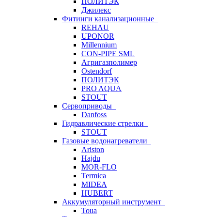
ПОЛИТЭК
Джилекс
Фитинги канализационные
REHAU
UPONOR
Millennium
CON-PIPE SML
Агригазполимер
Ostendorf
ПОЛИТЭК
PRO AQUA
STOUT
Сервоприводы
Danfoss
Гидравлические стрелки
STOUT
Газовые водонагреватели
Ariston
Hajdu
MOR-FLO
Termica
MIDEA
HUBERT
Аккумуляторный инструмент
Toua