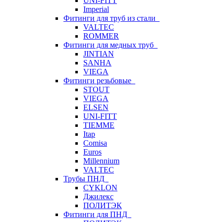
UNI-FITT
Imperial
Фитинги для труб из стали
VALTEC
ROMMER
Фитинги для медных труб
JINTIAN
SANHA
VIEGA
Фитинги резьбовые
STOUT
VIEGA
ELSEN
UNI-FITT
TIEMME
Itap
Comisa
Euros
Millennium
VALTEC
Трубы ПНД
CYKLON
Джилекс
ПОЛИТЭК
Фитинги для ПНД