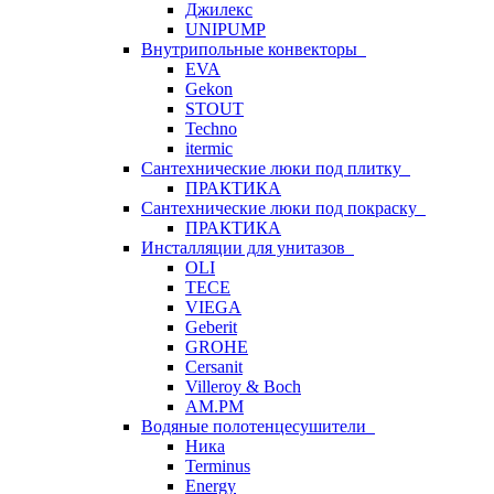
Джилекс
UNIPUMP
Внутрипольные конвекторы
EVA
Gekon
STOUT
Techno
itermic
Сантехнические люки под плитку
ПРАКТИКА
Сантехнические люки под покраску
ПРАКТИКА
Инсталляции для унитазов
OLI
TECE
VIEGA
Geberit
GROHE
Cersanit
Villeroy & Boch
AM.PM
Водяные полотенцесушители
Ника
Terminus
Energy