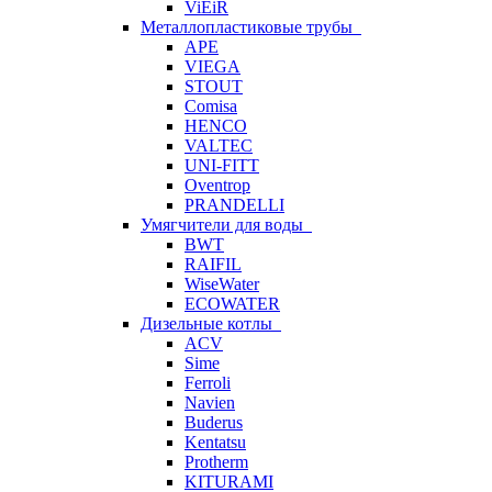
ViEiR
Металлопластиковые трубы
APE
VIEGA
STOUT
Comisa
HENCO
VALTEC
UNI-FITT
Oventrop
PRANDELLI
Умягчители для воды
BWT
RAIFIL
WiseWater
ECOWATER
Дизельные котлы
ACV
Sime
Ferroli
Navien
Buderus
Kentatsu
Protherm
KITURAMI