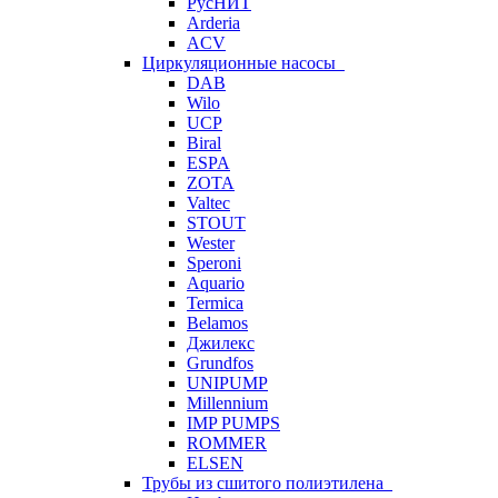
РусНИТ
Arderia
ACV
Циркуляционные насосы
DAB
Wilo
UCP
Biral
ESPA
ZOTA
Valtec
STOUT
Wester
Speroni
Aquario
Termica
Belamos
Джилекс
Grundfos
UNIPUMP
Millennium
IMP PUMPS
ROMMER
ELSEN
Трубы из сшитого полиэтилена