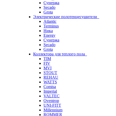
Сунержа
Secado
Grota
Электрические полотенцесушители
Atlantic
Terminus
Ника
Energy
Сунержа
Secado
Grota
Коллектора для теплого пола
TIM
FIV
MVI
STOUT
REHAU
WATTS
Comisa
Imperial
VALTEC
Oventrop
UNI-FITT
Millennium
ROMMER