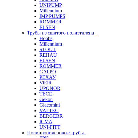
UNIPUMP
Millennium
IMP PUMPS
ROMMER
ELSEN
Трубы из сшитого полиэтилена
Hoobs
Millennium
STOUT
REHAU
ELSEN
ROMMER
GAPPO
РЕХАУ
ViEiR
UPONOR
TECE
Gekon
Giacomini
VALTEC
BERGERR
ICMA
UNI-FITT
Полипропиленовые трубы