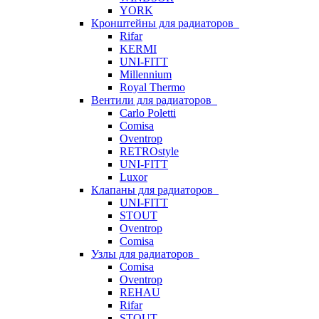
YORK
Кронштейны для радиаторов
Rifar
KERMI
UNI-FITT
Millennium
Royal Thermo
Вентили для радиаторов
Carlo Poletti
Comisa
Oventrop
RETROstyle
UNI-FITT
Luxor
Клапаны для радиаторов
UNI-FITT
STOUT
Oventrop
Comisa
Узлы для радиаторов
Comisa
Oventrop
REHAU
Rifar
STOUT