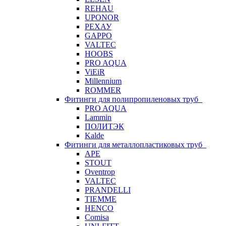
REHAU
UPONOR
РЕХАУ
GAPPO
VALTEC
HOOBS
PRO AQUA
ViEiR
Millennium
ROMMER
Фитинги для полипропиленовых труб
PRO AQUA
Lammin
ПОЛИТЭК
Kalde
Фитинги для металлопластиковых труб
APE
STOUT
Oventrop
VALTEC
PRANDELLI
TIEMME
HENCO
Comisa