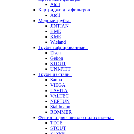
Atoll
Картриджи для фильтров
Atoll
Медные трубы
JINTIAN
HME
KME
Wieland
Трубы гофрированные
Elsen
Gekon
STOUT
UNI-FITT
Трубы из стали
Sanha
VIEGA
LAVITA
VALTEC
NEPTUN
Stahlmann
ROMMER
Фитинги для сшитого полиэтилена
TECE
STOUT
ELSEN