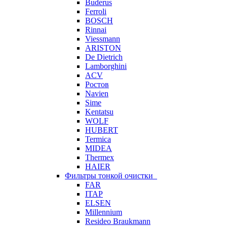
Buderus
Ferroli
BOSCH
Rinnai
Viessmann
ARISTON
De Dietrich
Lamborghini
ACV
Ростов
Navien
Sime
Kentatsu
WOLF
HUBERT
Termica
MIDEA
Thermex
HAIER
Фильтры тонкой очистки
FAR
ITAP
ELSEN
Millennium
Resideo Braukmann