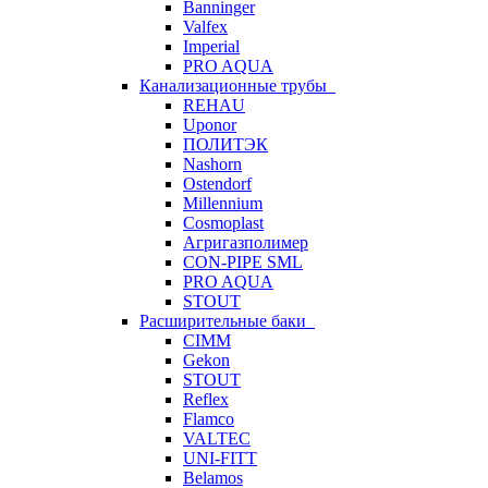
Banninger
Valfex
Imperial
PRO AQUA
Канализационные трубы
REHAU
Uponor
ПОЛИТЭК
Nashorn
Ostendorf
Millennium
Cosmoplast
Агригазполимер
CON-PIPE SML
PRO AQUA
STOUT
Расширительные баки
CIMM
Gekon
STOUT
Reflex
Flamco
VALTEC
UNI-FITT
Belamos