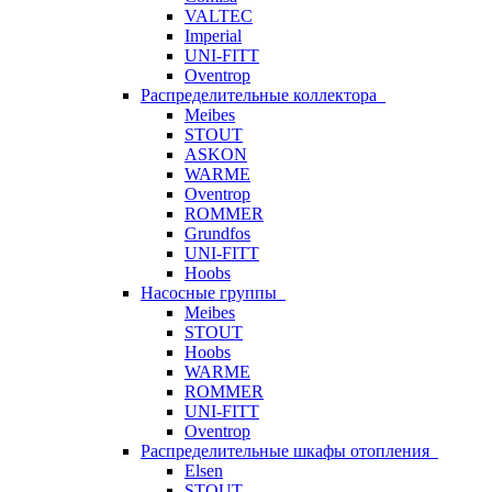
VALTEC
Imperial
UNI-FITT
Oventrop
Распределительные коллектора
Meibes
STOUT
ASKON
WARME
Oventrop
ROMMER
Grundfos
UNI-FITT
Hoobs
Насосные группы
Meibes
STOUT
Hoobs
WARME
ROMMER
UNI-FITT
Oventrop
Распределительные шкафы отопления
Elsen
STOUT