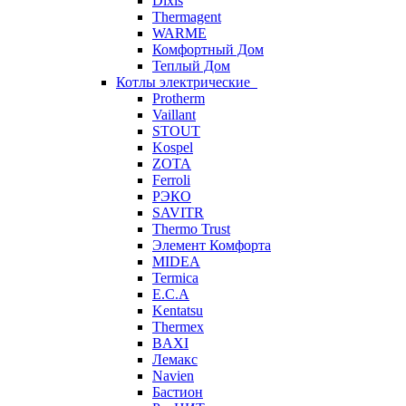
Dixis
Thermagent
WARME
Комфортный Дом
Теплый Дом
Котлы электрические
Protherm
Vaillant
STOUT
Kospel
ZOTA
Ferroli
РЭКО
SAVITR
Thermo Trust
Элемент Комфорта
MIDEA
Termica
E.C.A
Kentatsu
Thermex
BAXI
Лемакс
Navien
Бастион