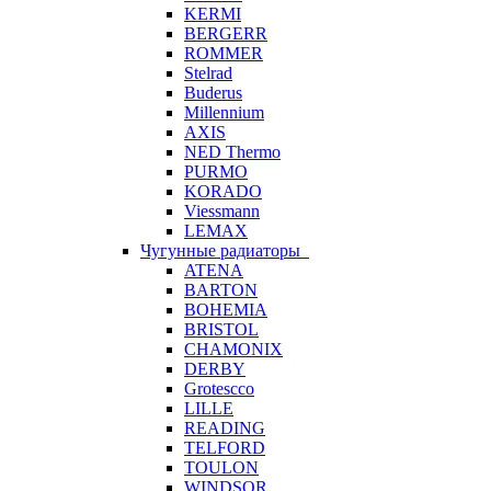
KERMI
BERGERR
ROMMER
Stelrad
Buderus
Millennium
AXIS
NED Thermo
PURMO
KORADO
Viessmann
LEMAX
Чугунные радиаторы
ATENA
BARTON
BOHEMIA
BRISTOL
CHAMONIX
DERBY
Grotescco
LILLE
READING
TELFORD
TOULON
WINDSOR