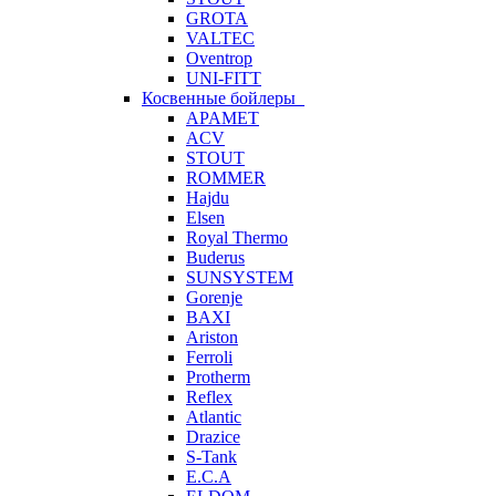
GROTA
VALTEC
Oventrop
UNI-FITT
Косвенные бойлеры
APAMET
ACV
STOUT
ROMMER
Hajdu
Elsen
Royal Thermo
Buderus
SUNSYSTEM
Gorenje
BAXI
Ariston
Ferroli
Protherm
Reflex
Atlantic
Drazice
S-Tank
E.C.A