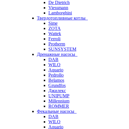
De Dietrich
Viessmann
Lamborghini
Твердотопливные котлы
Sime
ZOTA
Wattek
Ferroli
Protherm
SUNSYSTEM
Дренажные насосы
DAB
WILO
Aquario
Pedrollo
Belamos
Grundfos
Джилекс
UNIPUMP
Millennium
ROMMER
Фекальные насосы
DAB
WILO
Aquario