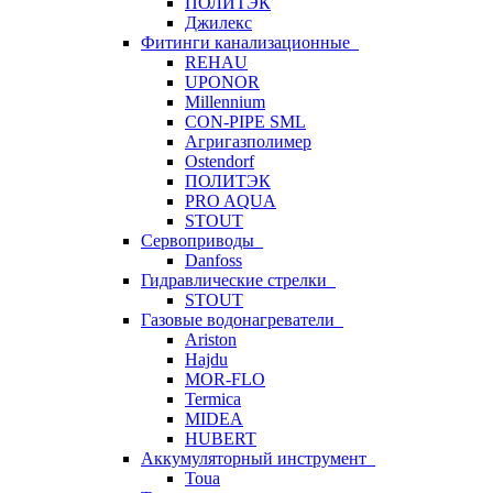
ПОЛИТЭК
Джилекс
Фитинги канализационные
REHAU
UPONOR
Millennium
CON-PIPE SML
Агригазполимер
Ostendorf
ПОЛИТЭК
PRO AQUA
STOUT
Сервоприводы
Danfoss
Гидравлические стрелки
STOUT
Газовые водонагреватели
Ariston
Hajdu
MOR-FLO
Termica
MIDEA
HUBERT
Аккумуляторный инструмент
Toua