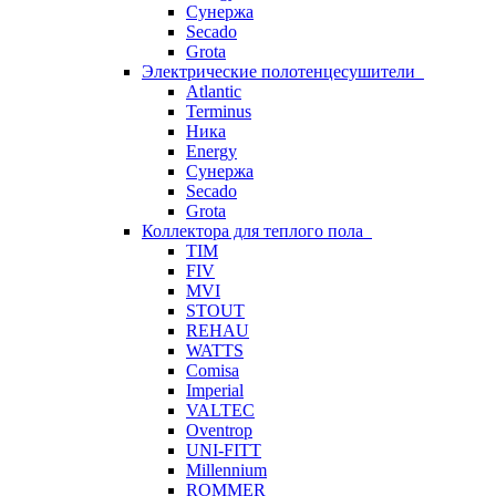
Сунержа
Secado
Grota
Электрические полотенцесушители
Atlantic
Terminus
Ника
Energy
Сунержа
Secado
Grota
Коллектора для теплого пола
TIM
FIV
MVI
STOUT
REHAU
WATTS
Comisa
Imperial
VALTEC
Oventrop
UNI-FITT
Millennium
ROMMER