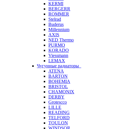
KERMI
BERGERR
ROMMER
Stelrad
Buderus
Millennium
AXIS
NED Thermo
PURMO
KORADO
Viessmann
LEMAX
Чугунные радиаторы
ATENA
BARTON
BOHEMIA
BRISTOL
CHAMONIX
DERBY
Grotescco
LILLE
READING
TELFORD
TOULON
WINDSOR