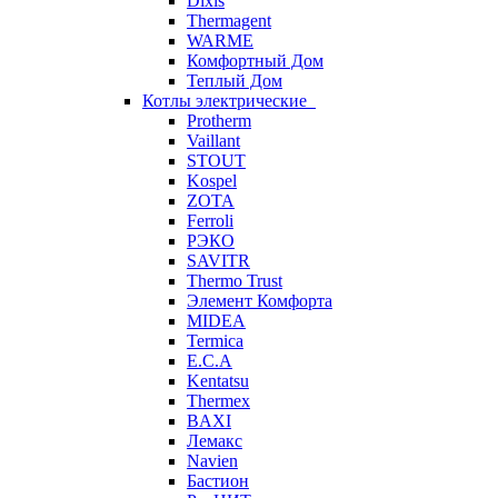
Dixis
Thermagent
WARME
Комфортный Дом
Теплый Дом
Котлы электрические
Protherm
Vaillant
STOUT
Kospel
ZOTA
Ferroli
РЭКО
SAVITR
Thermo Trust
Элемент Комфорта
MIDEA
Termica
E.C.A
Kentatsu
Thermex
BAXI
Лемакс
Navien
Бастион