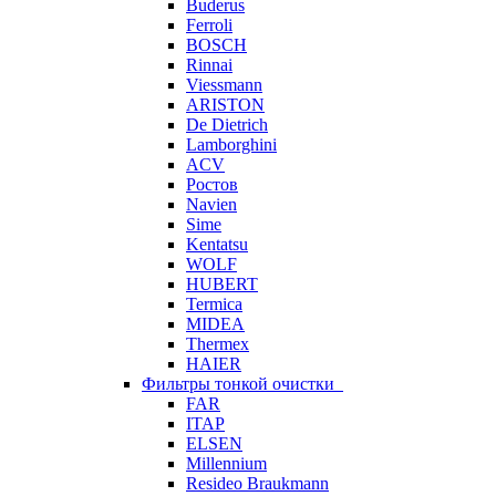
Buderus
Ferroli
BOSCH
Rinnai
Viessmann
ARISTON
De Dietrich
Lamborghini
ACV
Ростов
Navien
Sime
Kentatsu
WOLF
HUBERT
Termica
MIDEA
Thermex
HAIER
Фильтры тонкой очистки
FAR
ITAP
ELSEN
Millennium
Resideo Braukmann