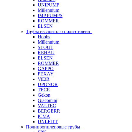
UNIPUMP
Millennium
IMP PUMPS
ROMMER
ELSEN
Трубы из сшитого полиэтилена
Hoobs
Millennium
STOUT
REHAU
ELSEN
ROMMER
GAPPO
РЕХАУ
ViEiR
UPONOR
TECE
Gekon
Giacomini
VALTEC
BERGERR
ICMA
UNI-FITT
Полипропиленовые трубы