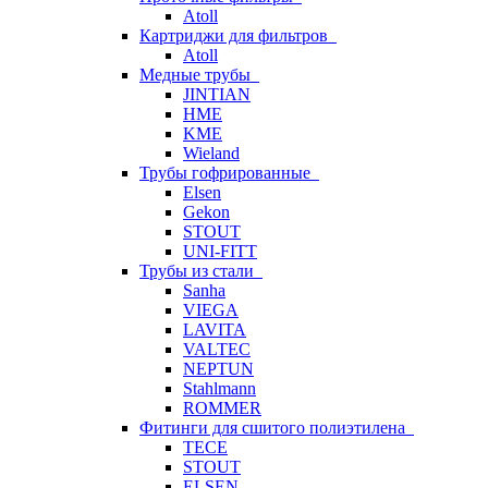
Atoll
Картриджи для фильтров
Atoll
Медные трубы
JINTIAN
HME
KME
Wieland
Трубы гофрированные
Elsen
Gekon
STOUT
UNI-FITT
Трубы из стали
Sanha
VIEGA
LAVITA
VALTEC
NEPTUN
Stahlmann
ROMMER
Фитинги для сшитого полиэтилена
TECE
STOUT
ELSEN