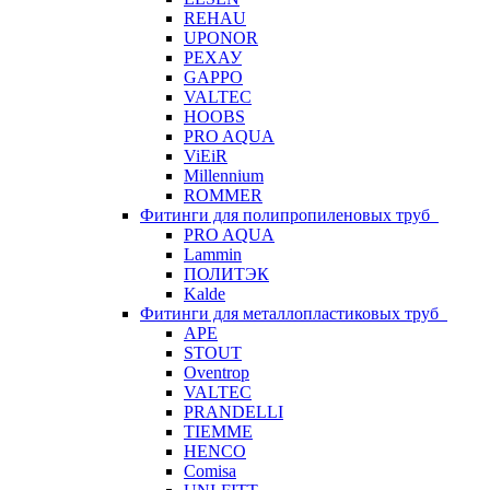
REHAU
UPONOR
РЕХАУ
GAPPO
VALTEC
HOOBS
PRO AQUA
ViEiR
Millennium
ROMMER
Фитинги для полипропиленовых труб
PRO AQUA
Lammin
ПОЛИТЭК
Kalde
Фитинги для металлопластиковых труб
APE
STOUT
Oventrop
VALTEC
PRANDELLI
TIEMME
HENCO
Comisa