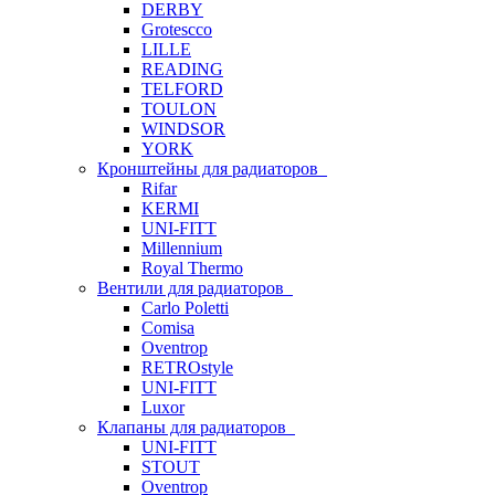
DERBY
Grotescco
LILLE
READING
TELFORD
TOULON
WINDSOR
YORK
Кронштейны для радиаторов
Rifar
KERMI
UNI-FITT
Millennium
Royal Thermo
Вентили для радиаторов
Carlo Poletti
Comisa
Oventrop
RETROstyle
UNI-FITT
Luxor
Клапаны для радиаторов
UNI-FITT
STOUT
Oventrop