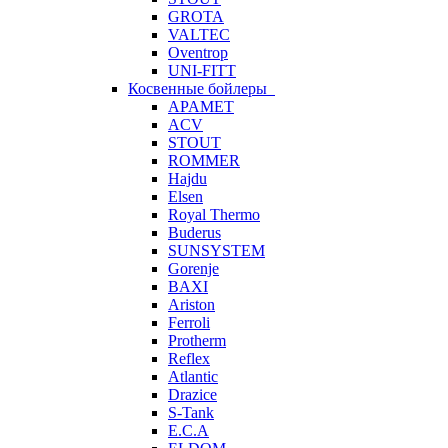
GROTA
VALTEC
Oventrop
UNI-FITT
Косвенные бойлеры
APAMET
ACV
STOUT
ROMMER
Hajdu
Elsen
Royal Thermo
Buderus
SUNSYSTEM
Gorenje
BAXI
Ariston
Ferroli
Protherm
Reflex
Atlantic
Drazice
S-Tank
E.C.A