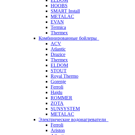
ELDOM
HOOBS
SMART Install
METALAC
EVAN
Termica
Thermex
Комбинированные бойлеры
ACV
Atlantic
Drazice
Thermex
ELDOM
STOUT
Royal Thermo
Gorenje
Ferroli
Hajdu
ROMMER
ZOTA
SUNSYSTEM
METALAC
Электрические водонагреватели
Ferroli
Ariston