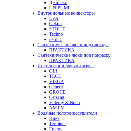
Джилекс
UNIPUMP
Внутрипольные конвекторы
EVA
Gekon
STOUT
Techno
itermic
Сантехнические люки под плитку
ПРАКТИКА
Сантехнические люки под покраску
ПРАКТИКА
Инсталляции для унитазов
OLI
TECE
VIEGA
Geberit
GROHE
Cersanit
Villeroy & Boch
AM.PM
Водяные полотенцесушители
Ника
Terminus
Energy