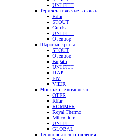
UNI-FITT
Термостатические головки
Rifar
STOUT
Comisa
UNI-FITT
Oventrop
Шаровые краны
STOUT
Oventrop
Bugatti
UNI-FITT
ITAP
FIV
VIEIR
Монтажные комплекты
OTER
Rifar
ROMMER
Royal Thermo
Millennium
UNI-FITT
GLOBAL
Теплоноситель отопления