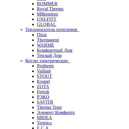
ROMMER
Royal Thermo
Millennium
UNI-FITT
GLOBAL
Теплоноситель отопления
Dixis
Thermagent
WARME
Комфортный Дом
Теплый Дом
Котлы электрические
Protherm
Vaillant
STOUT
Kospel
ZOTA
Ferroli
РЭКО
SAVITR
Thermo Trust
Элемент Комфорта
MIDEA
Termica
E.C.A