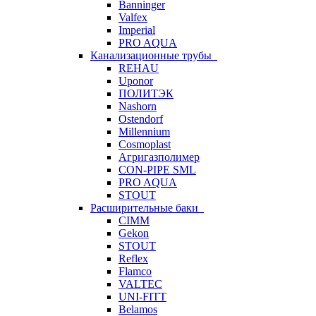
Banninger
Valfex
Imperial
PRO AQUA
Канализационные трубы
REHAU
Uponor
ПОЛИТЭК
Nashorn
Ostendorf
Millennium
Cosmoplast
Агригазполимер
CON-PIPE SML
PRO AQUA
STOUT
Расширительные баки
CIMM
Gekon
STOUT
Reflex
Flamco
VALTEC
UNI-FITT
Belamos