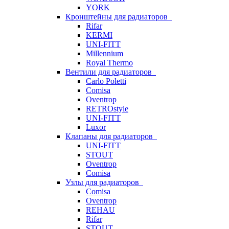
YORK
Кронштейны для радиаторов
Rifar
KERMI
UNI-FITT
Millennium
Royal Thermo
Вентили для радиаторов
Carlo Poletti
Comisa
Oventrop
RETROstyle
UNI-FITT
Luxor
Клапаны для радиаторов
UNI-FITT
STOUT
Oventrop
Comisa
Узлы для радиаторов
Comisa
Oventrop
REHAU
Rifar
STOUT