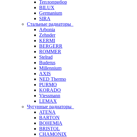
Теплоприбор
BILUX
Germanium
SIRA
Стальные радиаторы
Arbonia
Zehnder
KERMI
BERGERR
ROMMER
Stelrad
Buderus
Millennium
AXIS
NED Thermo
PURMO
KORADO
Viessmann
LEMAX
Чугунные радиаторы
ATENA
BARTON
BOHEMIA
BRISTOL
CHAMONIX