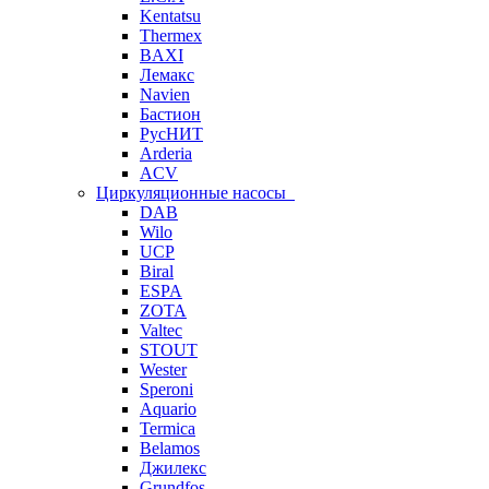
Kentatsu
Thermex
BAXI
Лемакс
Navien
Бастион
РусНИТ
Arderia
ACV
Циркуляционные насосы
DAB
Wilo
UCP
Biral
ESPA
ZOTA
Valtec
STOUT
Wester
Speroni
Aquario
Termica
Belamos
Джилекс
Grundfos