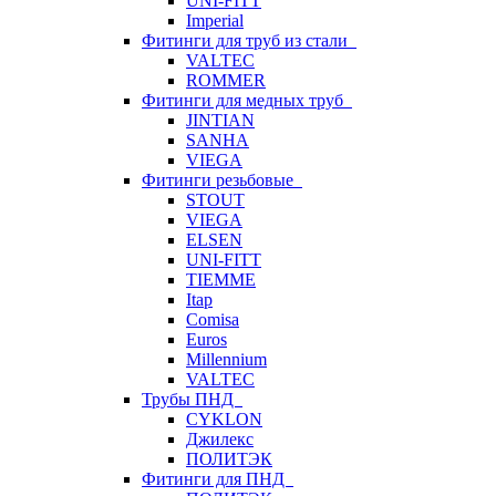
UNI-FITT
Imperial
Фитинги для труб из стали
VALTEC
ROMMER
Фитинги для медных труб
JINTIAN
SANHA
VIEGA
Фитинги резьбовые
STOUT
VIEGA
ELSEN
UNI-FITT
TIEMME
Itap
Comisa
Euros
Millennium
VALTEC
Трубы ПНД
CYKLON
Джилекс
ПОЛИТЭК
Фитинги для ПНД