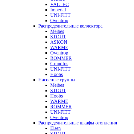
VALTEC
Imperial
UNI-FITT
Oventrop
Распределительные коллектора
Meibes
STOUT
ASKON
WARME
Oventrop
ROMMER
Grundfos
UNI-FITT
Hoobs
Насосные группы
Meibes
STOUT
Hoobs
WARME
ROMMER
UNI-FITT
Oventrop
Распределительные шкафы отопления
Elsen
STOUT