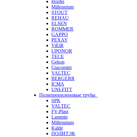
Hoobs
Millennium
STOUT
REHAU
ELSEN
ROMMER
GAPPO
РЕХАУ
ViEiR
UPONOR
TECE
Gekon
Giacomini
VALTEC
BERGERR
ICMA
UNI-FITT
Полипропиленовые трубы
SPK
VALTEC
FV-Plast
Lammin
Millennium
Kalde
ПОЛИТЭК