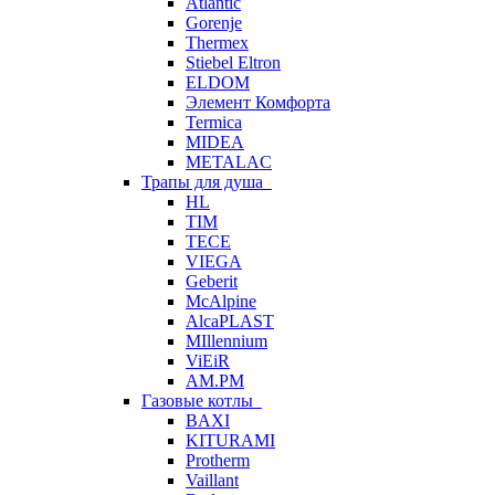
Atlantic
Gorenje
Thermex
Stiebel Eltron
ELDOM
Элемент Комфорта
Termica
MIDEA
METALAC
Трапы для душа
HL
TIM
TECE
VIEGA
Geberit
McAlpine
AlcaPLAST
MIllennium
ViEiR
AM.PM
Газовые котлы
BAXI
KITURAMI
Protherm
Vaillant