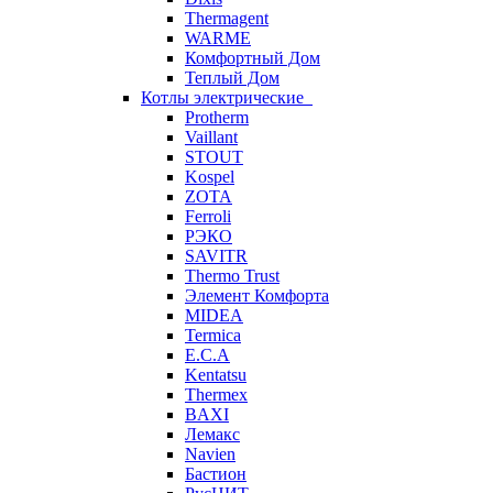
Thermagent
WARME
Комфортный Дом
Теплый Дом
Котлы электрические
Protherm
Vaillant
STOUT
Kospel
ZOTA
Ferroli
РЭКО
SAVITR
Thermo Trust
Элемент Комфорта
MIDEA
Termica
E.C.A
Kentatsu
Thermex
BAXI
Лемакс
Navien
Бастион