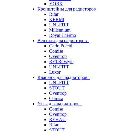
YORK
Кронштейны для радиаторов
Rifar
KERMI
UNI-FITT
Millennium
Royal Thermo
Вентили для радиаторов
Carlo Poletti
Comisa
Oventrop
RETROstyle
UNI-FITT
Luxor
Клапаны для радиаторов
UNI-FITT
STOUT
Oventrop
Comisa
Узлы для радиаторов
Comisa
Oventrop
REHAU
Rifar
STOUT