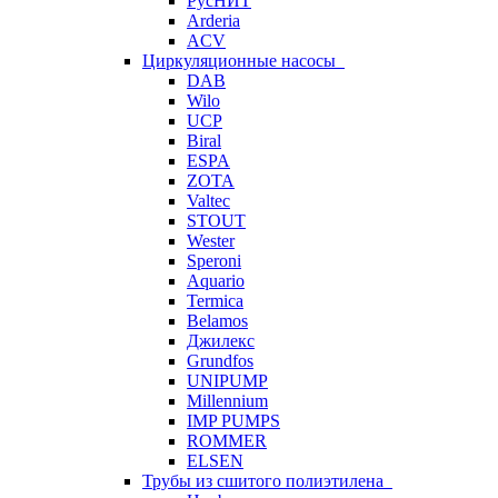
РусНИТ
Arderia
ACV
Циркуляционные насосы
DAB
Wilo
UCP
Biral
ESPA
ZOTA
Valtec
STOUT
Wester
Speroni
Aquario
Termica
Belamos
Джилекс
Grundfos
UNIPUMP
Millennium
IMP PUMPS
ROMMER
ELSEN
Трубы из сшитого полиэтилена