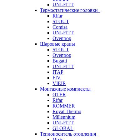
UNI-FITT
Термостатические головки
Rifar
STOUT
Comisa
UNI-FITT
Oventrop
Шаровые краны
STOUT
Oventrop
Bugatti
UNI-FITT
ITAP
FIV
VIEIR
Монтажные комплекты
OTER
Rifar
ROMMER
Royal Thermo
Millennium
UNI-FITT
GLOBAL
Теплоноситель отопления
Dixis