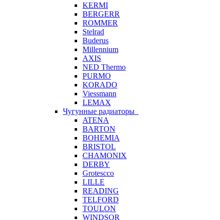
KERMI
BERGERR
ROMMER
Stelrad
Buderus
Millennium
AXIS
NED Thermo
PURMO
KORADO
Viessmann
LEMAX
Чугунные радиаторы
ATENA
BARTON
BOHEMIA
BRISTOL
CHAMONIX
DERBY
Grotescco
LILLE
READING
TELFORD
TOULON
WINDSOR