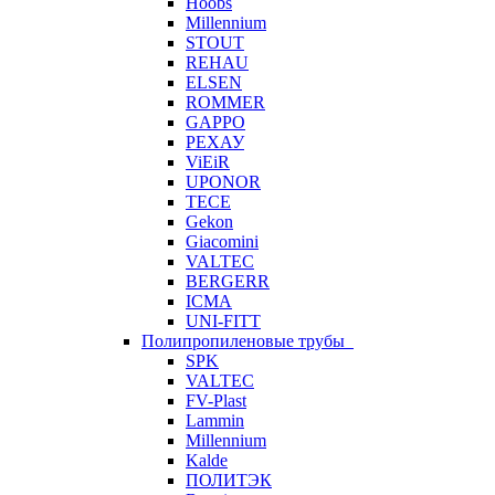
Hoobs
Millennium
STOUT
REHAU
ELSEN
ROMMER
GAPPO
РЕХАУ
ViEiR
UPONOR
TECE
Gekon
Giacomini
VALTEC
BERGERR
ICMA
UNI-FITT
Полипропиленовые трубы
SPK
VALTEC
FV-Plast
Lammin
Millennium
Kalde
ПОЛИТЭК