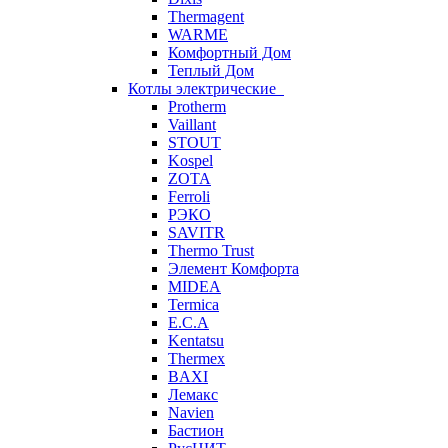
Thermagent
WARME
Комфортный Дом
Теплый Дом
Котлы электрические
Protherm
Vaillant
STOUT
Kospel
ZOTA
Ferroli
РЭКО
SAVITR
Thermo Trust
Элемент Комфорта
MIDEA
Termica
E.C.A
Kentatsu
Thermex
BAXI
Лемакс
Navien
Бастион