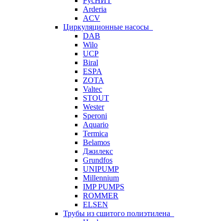
РусНИТ
Arderia
ACV
Циркуляционные насосы
DAB
Wilo
UCP
Biral
ESPA
ZOTA
Valtec
STOUT
Wester
Speroni
Aquario
Termica
Belamos
Джилекс
Grundfos
UNIPUMP
Millennium
IMP PUMPS
ROMMER
ELSEN
Трубы из сшитого полиэтилена