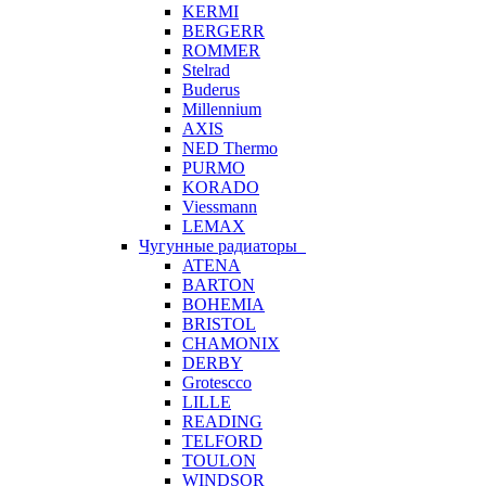
KERMI
BERGERR
ROMMER
Stelrad
Buderus
Millennium
AXIS
NED Thermo
PURMO
KORADO
Viessmann
LEMAX
Чугунные радиаторы
ATENA
BARTON
BOHEMIA
BRISTOL
CHAMONIX
DERBY
Grotescco
LILLE
READING
TELFORD
TOULON
WINDSOR