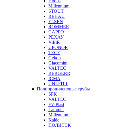
Hoobs
Millennium
STOUT
REHAU
ELSEN
ROMMER
GAPPO
РЕХАУ
ViEiR
UPONOR
TECE
Gekon
Giacomini
VALTEC
BERGERR
ICMA
UNI-FITT
Полипропиленовые трубы
SPK
VALTEC
FV-Plast
Lammin
Millennium
Kalde
ПОЛИТЭК