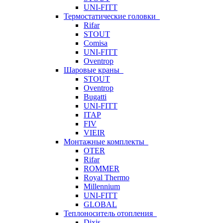
UNI-FITT
Термостатические головки
Rifar
STOUT
Comisa
UNI-FITT
Oventrop
Шаровые краны
STOUT
Oventrop
Bugatti
UNI-FITT
ITAP
FIV
VIEIR
Монтажные комплекты
OTER
Rifar
ROMMER
Royal Thermo
Millennium
UNI-FITT
GLOBAL
Теплоноситель отопления
Dixis