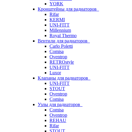
YORK
Кронштейны для радиаторов
Rifar
KERMI
UNI-FITT
Millennium
Royal Thermo
Вентили для радиаторов
Carlo Poletti
Comisa
Oventrop
RETROstyle
UNI-FITT
Luxor
Клапаны для радиаторов
UNI-FITT
STOUT
Oventrop
Comisa
Узлы для радиаторов
Comisa
Oventrop
REHAU
Rifar
STOUT