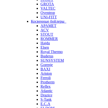
GROTA
VALTEC
Oventrop
UNI-FITT
Косвенные бойлеры
APAMET
ACV
STOUT
ROMMER
Hajdu
Elsen
Royal Thermo
Buderus
SUNSYSTEM
Gorenje
BAXI
Ariston
Ferroli
Protherm
Reflex
Atlantic
Drazice
S-Tank
E.C.A