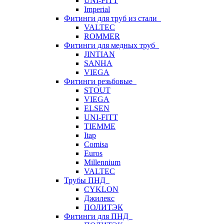
UNI-FITT
Imperial
Фитинги для труб из стали
VALTEC
ROMMER
Фитинги для медных труб
JINTIAN
SANHA
VIEGA
Фитинги резьбовые
STOUT
VIEGA
ELSEN
UNI-FITT
TIEMME
Itap
Comisa
Euros
Millennium
VALTEC
Трубы ПНД
CYKLON
Джилекс
ПОЛИТЭК
Фитинги для ПНД