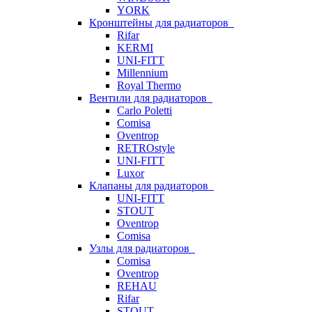
YORK
Кронштейны для радиаторов
Rifar
KERMI
UNI-FITT
Millennium
Royal Thermo
Вентили для радиаторов
Carlo Poletti
Comisa
Oventrop
RETROstyle
UNI-FITT
Luxor
Клапаны для радиаторов
UNI-FITT
STOUT
Oventrop
Comisa
Узлы для радиаторов
Comisa
Oventrop
REHAU
Rifar
STOUT