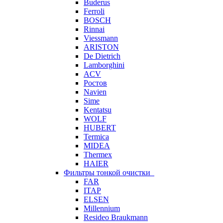
Buderus
Ferroli
BOSCH
Rinnai
Viessmann
ARISTON
De Dietrich
Lamborghini
ACV
Ростов
Navien
Sime
Kentatsu
WOLF
HUBERT
Termica
MIDEA
Thermex
HAIER
Фильтры тонкой очистки
FAR
ITAP
ELSEN
Millennium
Resideo Braukmann