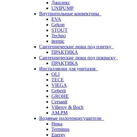
Джилекс
UNIPUMP
Внутрипольные конвекторы
EVA
Gekon
STOUT
Techno
itermic
Сантехнические люки под плитку
ПРАКТИКА
Сантехнические люки под покраску
ПРАКТИКА
Инсталляции для унитазов
OLI
TECE
VIEGA
Geberit
GROHE
Cersanit
Villeroy & Boch
AM.PM
Водяные полотенцесушители
Ника
Terminus
Energy