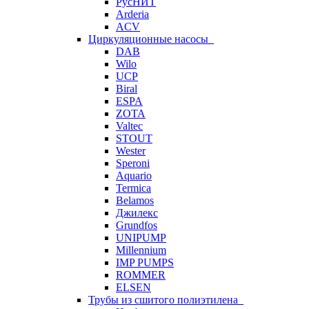
РусНИТ
Arderia
ACV
Циркуляционные насосы
DAB
Wilo
UCP
Biral
ESPA
ZOTA
Valtec
STOUT
Wester
Speroni
Aquario
Termica
Belamos
Джилекс
Grundfos
UNIPUMP
Millennium
IMP PUMPS
ROMMER
ELSEN
Трубы из сшитого полиэтилена