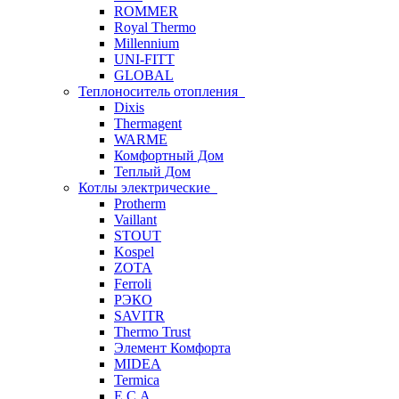
ROMMER
Royal Thermo
Millennium
UNI-FITT
GLOBAL
Теплоноситель отопления
Dixis
Thermagent
WARME
Комфортный Дом
Теплый Дом
Котлы электрические
Protherm
Vaillant
STOUT
Kospel
ZOTA
Ferroli
РЭКО
SAVITR
Thermo Trust
Элемент Комфорта
MIDEA
Termica
E.C.A