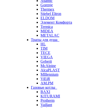
Atlantic
Gorenje
Thermex
Stiebel Eltron
ELDOM
Элемент Комфорта
Termica
MIDEA
METALAC
Трапы для душа
HL
TIM
TECE
VIEGA
Geberit
McAlpine
AlcaPLAST
MIllennium
ViEiR
AM.PM
Газовые котлы
BAXI
KITURAMI
Protherm
Vaillant