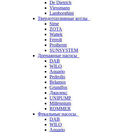
De Dietrich
Viessmann
Lamborghini
Твердотопливные котлы
Sime
ZOTA
Wattek
Ferroli
Protherm
SUNSYSTEM
Дренажные насосы
DAB
WILO
Aquario
Pedrollo
Belamos
Grundfos
Джилекс
UNIPUMP
Millennium
ROMMER
Фекальные насосы
DAB
WILO
Aquario