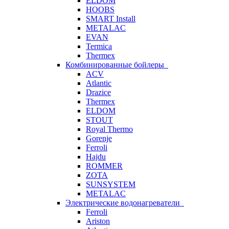
ELDOM
HOOBS
SMART Install
METALAC
EVAN
Termica
Thermex
Комбинированные бойлеры
ACV
Atlantic
Drazice
Thermex
ELDOM
STOUT
Royal Thermo
Gorenje
Ferroli
Hajdu
ROMMER
ZOTA
SUNSYSTEM
METALAC
Электрические водонагреватели
Ferroli
Ariston