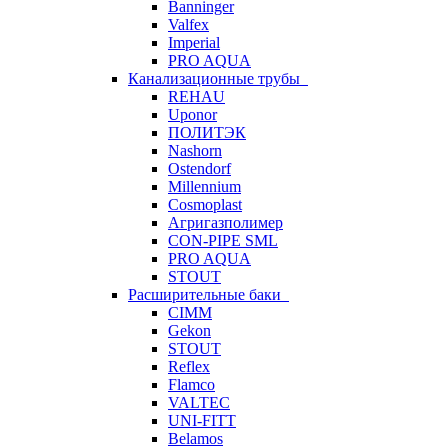
Banninger
Valfex
Imperial
PRO AQUA
Канализационные трубы
REHAU
Uponor
ПОЛИТЭК
Nashorn
Ostendorf
Millennium
Cosmoplast
Агригазполимер
CON-PIPE SML
PRO AQUA
STOUT
Расширительные баки
CIMM
Gekon
STOUT
Reflex
Flamco
VALTEC
UNI-FITT
Belamos