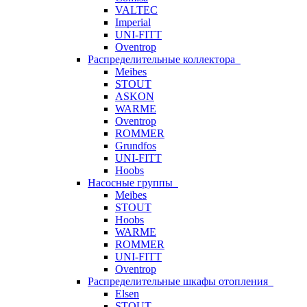
VALTEC
Imperial
UNI-FITT
Oventrop
Распределительные коллектора
Meibes
STOUT
ASKON
WARME
Oventrop
ROMMER
Grundfos
UNI-FITT
Hoobs
Насосные группы
Meibes
STOUT
Hoobs
WARME
ROMMER
UNI-FITT
Oventrop
Распределительные шкафы отопления
Elsen
STOUT