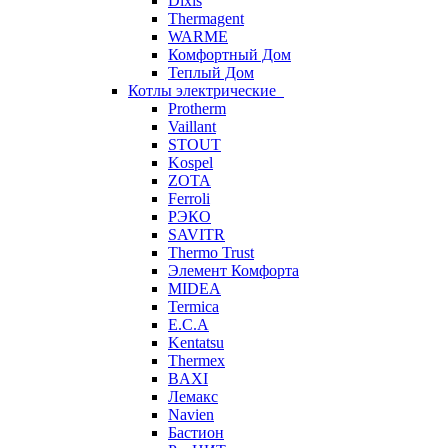
Dixis
Thermagent
WARME
Комфортный Дом
Теплый Дом
Котлы электрические
Protherm
Vaillant
STOUT
Kospel
ZOTA
Ferroli
РЭКО
SAVITR
Thermo Trust
Элемент Комфорта
MIDEA
Termica
E.C.A
Kentatsu
Thermex
BAXI
Лемакс
Navien
Бастион