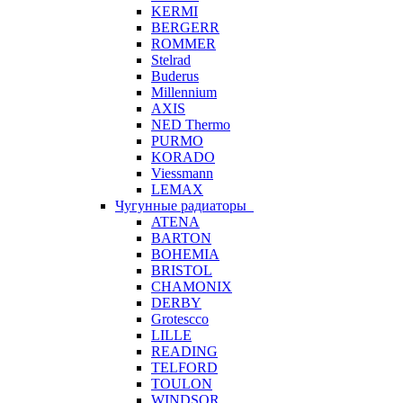
KERMI
BERGERR
ROMMER
Stelrad
Buderus
Millennium
AXIS
NED Thermo
PURMO
KORADO
Viessmann
LEMAX
Чугунные радиаторы
ATENA
BARTON
BOHEMIA
BRISTOL
CHAMONIX
DERBY
Grotescco
LILLE
READING
TELFORD
TOULON
WINDSOR