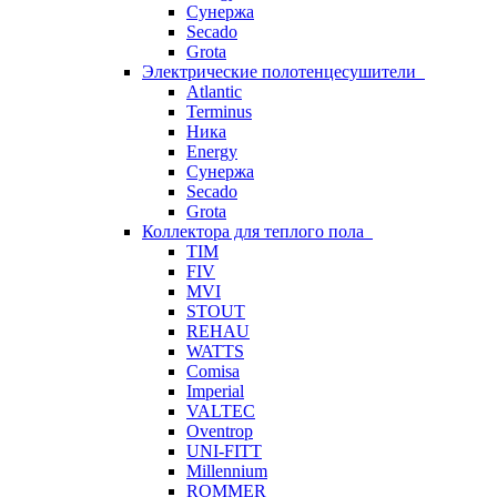
Сунержа
Secado
Grota
Электрические полотенцесушители
Atlantic
Terminus
Ника
Energy
Сунержа
Secado
Grota
Коллектора для теплого пола
TIM
FIV
MVI
STOUT
REHAU
WATTS
Comisa
Imperial
VALTEC
Oventrop
UNI-FITT
Millennium
ROMMER