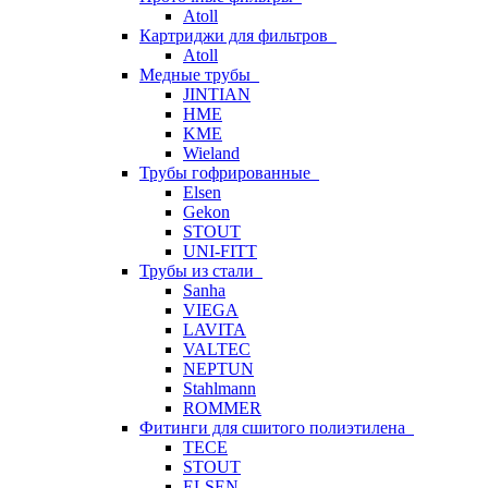
Atoll
Картриджи для фильтров
Atoll
Медные трубы
JINTIAN
HME
KME
Wieland
Трубы гофрированные
Elsen
Gekon
STOUT
UNI-FITT
Трубы из стали
Sanha
VIEGA
LAVITA
VALTEC
NEPTUN
Stahlmann
ROMMER
Фитинги для сшитого полиэтилена
TECE
STOUT
ELSEN