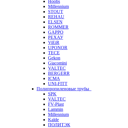
Hoobs
Millennium
STOUT
REHAU
ELSEN
ROMMER
GAPPO
РЕХАУ
ViEiR
UPONOR
TECE
Gekon
Giacomini
VALTEC
BERGERR
ICMA
UNI-FITT
Полипропиленовые трубы
SPK
VALTEC
FV-Plast
Lammin
Millennium
Kalde
ПОЛИТЭК