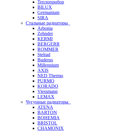
Теплоприбор
BILUX
Germanium
SIRA
Стальные радиаторы
Arbonia
Zehnder
KERMI
BERGERR
ROMMER
Stelrad
Buderus
Millennium
AXIS
NED Thermo
PURMO
KORADO
Viessmann
LEMAX
Чугунные радиаторы
ATENA
BARTON
BOHEMIA
BRISTOL
CHAMONIX