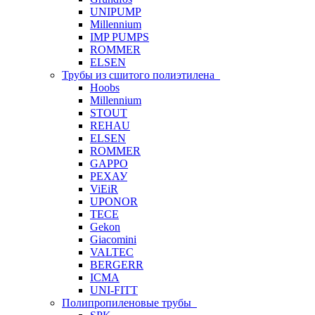
UNIPUMP
Millennium
IMP PUMPS
ROMMER
ELSEN
Трубы из сшитого полиэтилена
Hoobs
Millennium
STOUT
REHAU
ELSEN
ROMMER
GAPPO
РЕХАУ
ViEiR
UPONOR
TECE
Gekon
Giacomini
VALTEC
BERGERR
ICMA
UNI-FITT
Полипропиленовые трубы