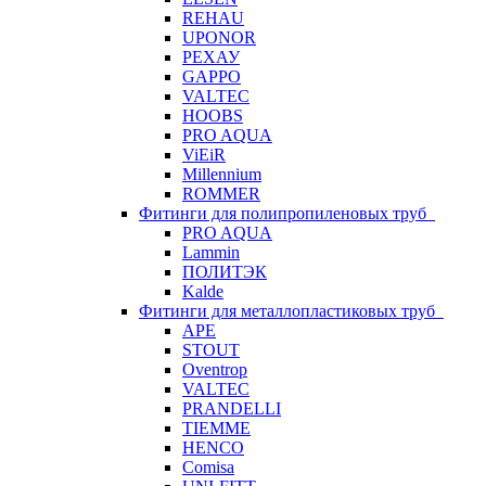
REHAU
UPONOR
РЕХАУ
GAPPO
VALTEC
HOOBS
PRO AQUA
ViEiR
Millennium
ROMMER
Фитинги для полипропиленовых труб
PRO AQUA
Lammin
ПОЛИТЭК
Kalde
Фитинги для металлопластиковых труб
APE
STOUT
Oventrop
VALTEC
PRANDELLI
TIEMME
HENCO
Comisa