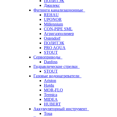
ПОЛИТЭК
Джилекс
Фитинги канализационные
REHAU
UPONOR
Millennium
CON-PIPE SML
Агригазполимер
Ostendorf
ПОЛИТЭК
PRO AQUA
STOUT
Сервоприводы
Danfoss
Гидравлические стрелки
STOUT
Газовые водонагреватели
Ariston
Hajdu
MOR-FLO
Termica
MIDEA
HUBERT
Аккумуляторный инструмент
Toua