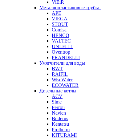
ViEiR
Металлопластиковые трубы
APE
VIEGA
STOUT
Comisa
HENCO
VALTEC
UNI-FITT
Oventrop
PRANDELLI
Умягчители для воды
BWT
RAIFIL
WiseWater
ECOWATER
Дизельные котлы
ACV
Sime
Ferroli
Navien
Buderus
Kentatsu
Protherm
KITURAMI