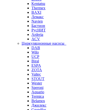
Kentatsu
Thermex
BAXI
Лемакс
Navien
Бастион
РусНИТ
Arderia
ACV
Циркуляционные насосы
DAB
Wilo
UCP
Biral
ESPA
ZOTA
Valtec
STOUT
Wester
Speroni
Aquario
Termica
Belamos
Джилекс
Grundfos