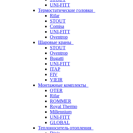
UNI-FITT
Термостатические головки
Rifar
STOUT
Comisa
UNI-FITT
Oventrop
Шаровые краны
STOUT
Oventrop
Bugatti
UNI-FITT
ITAP
FIV
VIEIR
Монтажные комплекты
OTER
Rifar
ROMMER
Royal Thermo
Millennium
UNI-FITT
GLOBAL
Теплоноситель отопления