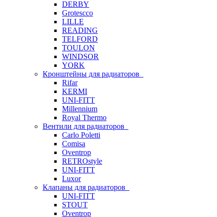
DERBY
Grotescco
LILLE
READING
TELFORD
TOULON
WINDSOR
YORK
Кронштейны для радиаторов
Rifar
KERMI
UNI-FITT
Millennium
Royal Thermo
Вентили для радиаторов
Carlo Poletti
Comisa
Oventrop
RETROstyle
UNI-FITT
Luxor
Клапаны для радиаторов
UNI-FITT
STOUT
Oventrop