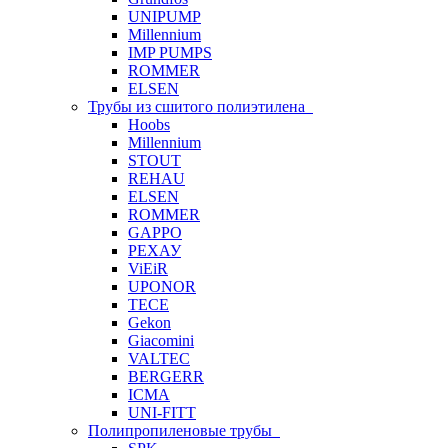
UNIPUMP
Millennium
IMP PUMPS
ROMMER
ELSEN
Трубы из сшитого полиэтилена
Hoobs
Millennium
STOUT
REHAU
ELSEN
ROMMER
GAPPO
РЕХАУ
ViEiR
UPONOR
TECE
Gekon
Giacomini
VALTEC
BERGERR
ICMA
UNI-FITT
Полипропиленовые трубы