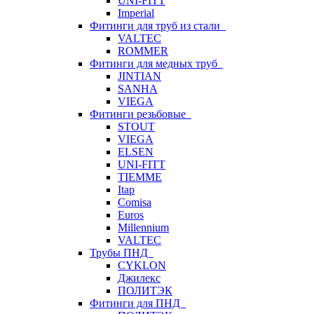
UNI-FITT
Imperial
Фитинги для труб из стали
VALTEC
ROMMER
Фитинги для медных труб
JINTIAN
SANHA
VIEGA
Фитинги резьбовые
STOUT
VIEGA
ELSEN
UNI-FITT
TIEMME
Itap
Comisa
Euros
Millennium
VALTEC
Трубы ПНД
CYKLON
Джилекс
ПОЛИТЭК
Фитинги для ПНД