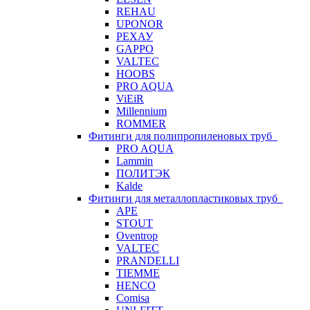
REHAU
UPONOR
РЕХАУ
GAPPO
VALTEC
HOOBS
PRO AQUA
ViEiR
Millennium
ROMMER
Фитинги для полипропиленовых труб
PRO AQUA
Lammin
ПОЛИТЭК
Kalde
Фитинги для металлопластиковых труб
APE
STOUT
Oventrop
VALTEC
PRANDELLI
TIEMME
HENCO
Comisa