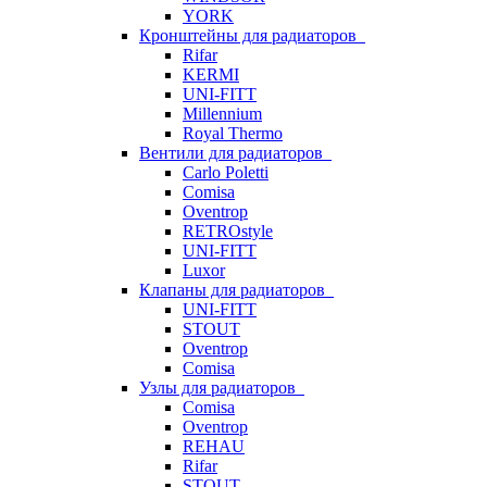
YORK
Кронштейны для радиаторов
Rifar
KERMI
UNI-FITT
Millennium
Royal Thermo
Вентили для радиаторов
Carlo Poletti
Comisa
Oventrop
RETROstyle
UNI-FITT
Luxor
Клапаны для радиаторов
UNI-FITT
STOUT
Oventrop
Comisa
Узлы для радиаторов
Comisa
Oventrop
REHAU
Rifar
STOUT