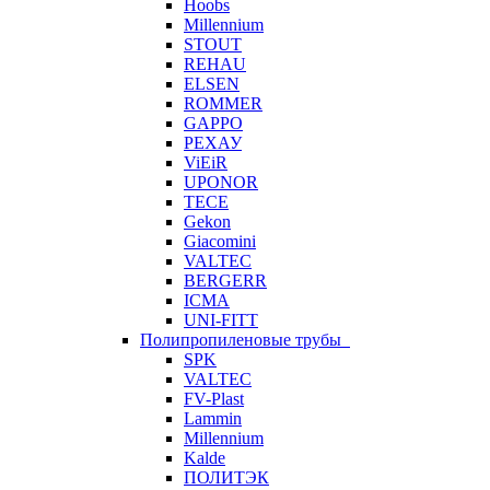
Hoobs
Millennium
STOUT
REHAU
ELSEN
ROMMER
GAPPO
РЕХАУ
ViEiR
UPONOR
TECE
Gekon
Giacomini
VALTEC
BERGERR
ICMA
UNI-FITT
Полипропиленовые трубы
SPK
VALTEC
FV-Plast
Lammin
Millennium
Kalde
ПОЛИТЭК