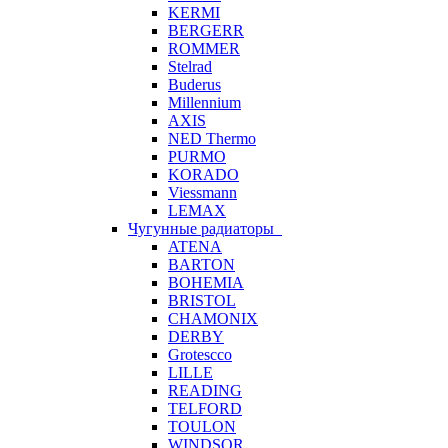
KERMI
BERGERR
ROMMER
Stelrad
Buderus
Millennium
AXIS
NED Thermo
PURMO
KORADO
Viessmann
LEMAX
Чугунные радиаторы
ATENA
BARTON
BOHEMIA
BRISTOL
CHAMONIX
DERBY
Grotescco
LILLE
READING
TELFORD
TOULON
WINDSOR