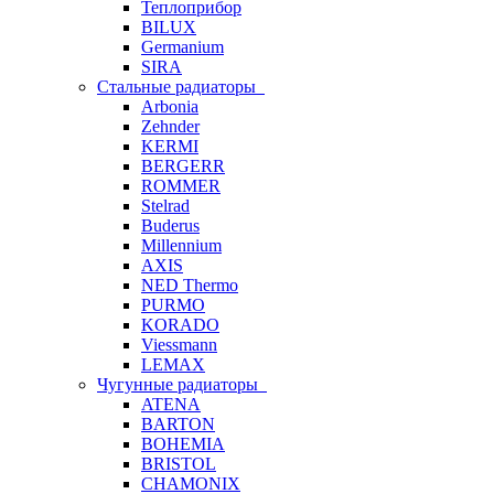
Теплоприбор
BILUX
Germanium
SIRA
Стальные радиаторы
Arbonia
Zehnder
KERMI
BERGERR
ROMMER
Stelrad
Buderus
Millennium
AXIS
NED Thermo
PURMO
KORADO
Viessmann
LEMAX
Чугунные радиаторы
ATENA
BARTON
BOHEMIA
BRISTOL
CHAMONIX