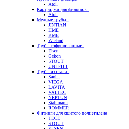
Atoll
Картриджи для фильтров
Atoll
Медные трубы
JINTIAN
HME
KME
Wieland
Трубы гофрированные
Elsen
Gekon
STOUT
UNI-FITT
Трубы из стали
Sanha
VIEGA
LAVITA
VALTEC
NEPTUN
Stahlmann
ROMMER
Фитинги для сшитого полиэтилена
TECE
STOUT
ELSEN