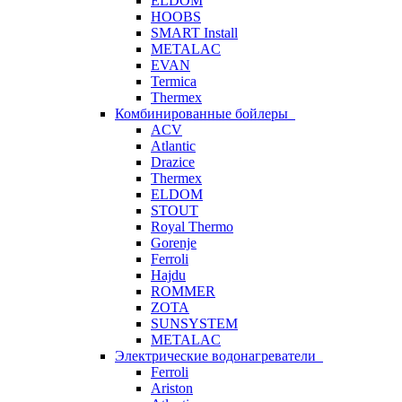
ELDOM
HOOBS
SMART Install
METALAC
EVAN
Termica
Thermex
Комбинированные бойлеры
ACV
Atlantic
Drazice
Thermex
ELDOM
STOUT
Royal Thermo
Gorenje
Ferroli
Hajdu
ROMMER
ZOTA
SUNSYSTEM
METALAC
Электрические водонагреватели
Ferroli
Ariston