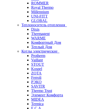
ROMMER
Royal Thermo
Millennium
UNI-FITT
GLOBAL
Теплоноситель отопления
Dixis
Thermagent
WARME
Комфортный Дом
Теплый Дом
Котлы электрические
Protherm
Vaillant
STOUT
Kospel
ZOTA
Ferroli
РЭКО
SAVITR
Thermo Trust
Элемент Комфорта
MIDEA
Termica
E.C.A