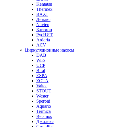
Kentatsu
Thermex
BAXI
Лемакс
Navien
Бастион
РусНИТ
Arderia
ACV
Циркуляционные насосы
DAB
Wilo
UCP
Biral
ESPA
ZOTA
Valtec
STOUT
Wester
Speroni
Aquario
Termica
Belamos
Джилекс
Grundfos