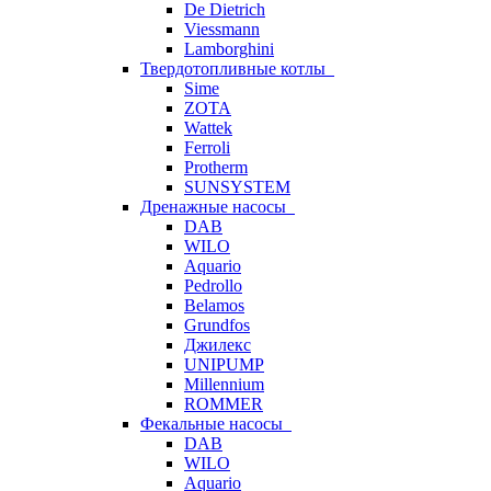
De Dietrich
Viessmann
Lamborghini
Твердотопливные котлы
Sime
ZOTA
Wattek
Ferroli
Protherm
SUNSYSTEM
Дренажные насосы
DAB
WILO
Aquario
Pedrollo
Belamos
Grundfos
Джилекс
UNIPUMP
Millennium
ROMMER
Фекальные насосы
DAB
WILO
Aquario