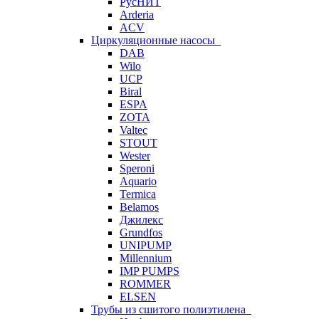
РусНИТ
Arderia
ACV
Циркуляционные насосы
DAB
Wilo
UCP
Biral
ESPA
ZOTA
Valtec
STOUT
Wester
Speroni
Aquario
Termica
Belamos
Джилекс
Grundfos
UNIPUMP
Millennium
IMP PUMPS
ROMMER
ELSEN
Трубы из сшитого полиэтилена