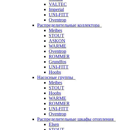
VALTEC
Imperial
UNI-FITT
Oventrop
Распределительные коллектора
Meibes
STOUT
ASKON
WARME
Oventrop
ROMMER
Grundfos
UNI-FITT
Hoobs
Насосные группы
Meibes
STOUT
Hoobs
WARME
ROMMER
UNI-FITT
Oventrop
Распределительные шкафы отопления
Elsen
STOUT