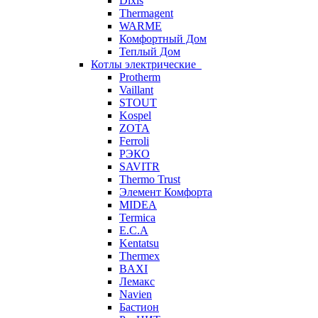
Dixis
Thermagent
WARME
Комфортный Дом
Теплый Дом
Котлы электрические
Protherm
Vaillant
STOUT
Kospel
ZOTA
Ferroli
РЭКО
SAVITR
Thermo Trust
Элемент Комфорта
MIDEA
Termica
E.C.A
Kentatsu
Thermex
BAXI
Лемакс
Navien
Бастион