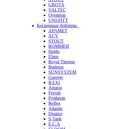
GROTA
VALTEC
Oventrop
UNI-FITT
Косвенные бойлеры
APAMET
ACV
STOUT
ROMMER
Hajdu
Elsen
Royal Thermo
Buderus
SUNSYSTEM
Gorenje
BAXI
Ariston
Ferroli
Protherm
Reflex
Atlantic
Drazice
S-Tank
E.C.A