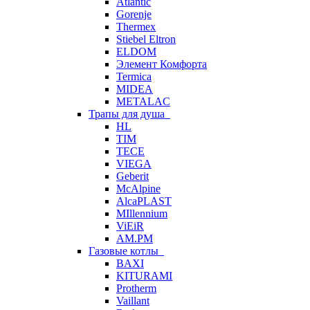
Atlantic
Gorenje
Thermex
Stiebel Eltron
ELDOM
Элемент Комфорта
Termica
MIDEA
METALAC
Трапы для душа
HL
TIM
TECE
VIEGA
Geberit
McAlpine
AlcaPLAST
MIllennium
ViEiR
AM.PM
Газовые котлы
BAXI
KITURAMI
Protherm
Vaillant