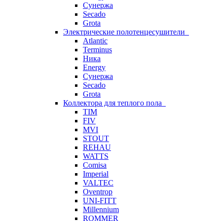
Сунержа
Secado
Grota
Электрические полотенцесушители
Atlantic
Terminus
Ника
Energy
Сунержа
Secado
Grota
Коллектора для теплого пола
TIM
FIV
MVI
STOUT
REHAU
WATTS
Comisa
Imperial
VALTEC
Oventrop
UNI-FITT
Millennium
ROMMER