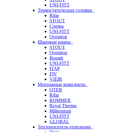
UNI-FITT
Термостатические головки
Rifar
STOUT
Comisa
UNI-FITT
Oventrop
Шаровые краны
STOUT
Oventrop
Bugatti
UNI-FITT
ITAP
FIV
VIEIR
Монтажные комплекты
OTER
Rifar
ROMMER
Royal Thermo
Millennium
UNI-FITT
GLOBAL
Теплоноситель отопления