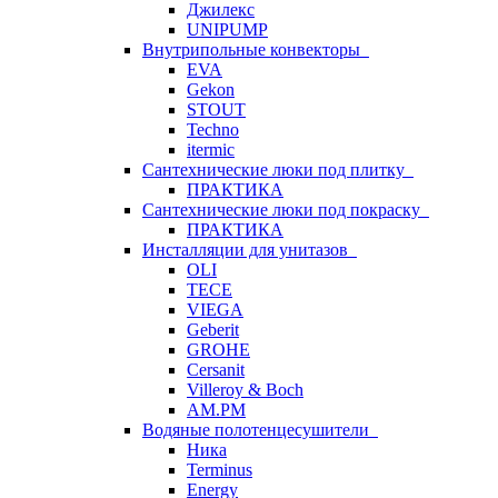
Джилекс
UNIPUMP
Внутрипольные конвекторы
EVA
Gekon
STOUT
Techno
itermic
Сантехнические люки под плитку
ПРАКТИКА
Сантехнические люки под покраску
ПРАКТИКА
Инсталляции для унитазов
OLI
TECE
VIEGA
Geberit
GROHE
Cersanit
Villeroy & Boch
AM.PM
Водяные полотенцесушители
Ника
Terminus
Energy