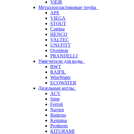
ViEiR
Металлопластиковые трубы
APE
VIEGA
STOUT
Comisa
HENCO
VALTEC
UNI-FITT
Oventrop
PRANDELLI
Умягчители для воды
BWT
RAIFIL
WiseWater
ECOWATER
Дизельные котлы
ACV
Sime
Ferroli
Navien
Buderus
Kentatsu
Protherm
KITURAMI