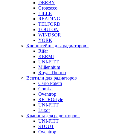
DERBY
Grotescco
LILLE
READING
TELFORD
TOULON
WINDSOR
YORK
Кронштейны для радиаторов
Rifar
KERMI
UNI-FITT
Millennium
Royal Thermo
Вентили для радиаторов
Carlo Poletti
Comisa
Oventrop
RETROstyle
UNI-FITT
Luxor
Клапаны для радиаторов
UNI-FITT
STOUT
Oventrop