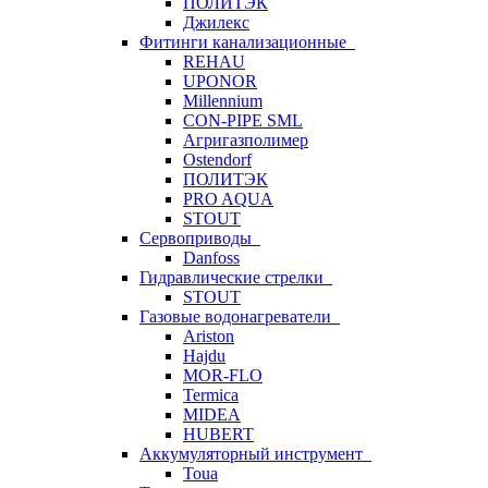
ПОЛИТЭК
Джилекс
Фитинги канализационные
REHAU
UPONOR
Millennium
CON-PIPE SML
Агригазполимер
Ostendorf
ПОЛИТЭК
PRO AQUA
STOUT
Сервоприводы
Danfoss
Гидравлические стрелки
STOUT
Газовые водонагреватели
Ariston
Hajdu
MOR-FLO
Termica
MIDEA
HUBERT
Аккумуляторный инструмент
Toua