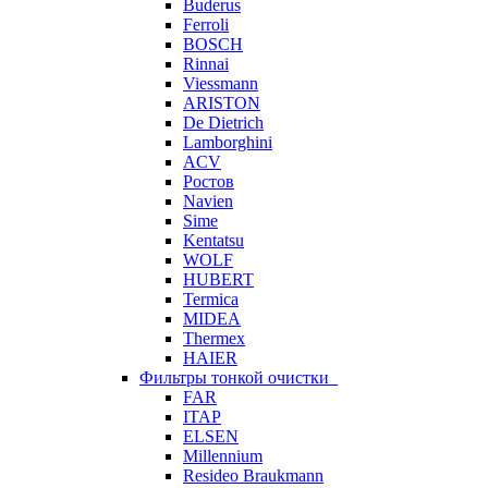
Buderus
Ferroli
BOSCH
Rinnai
Viessmann
ARISTON
De Dietrich
Lamborghini
ACV
Ростов
Navien
Sime
Kentatsu
WOLF
HUBERT
Termica
MIDEA
Thermex
HAIER
Фильтры тонкой очистки
FAR
ITAP
ELSEN
Millennium
Resideo Braukmann