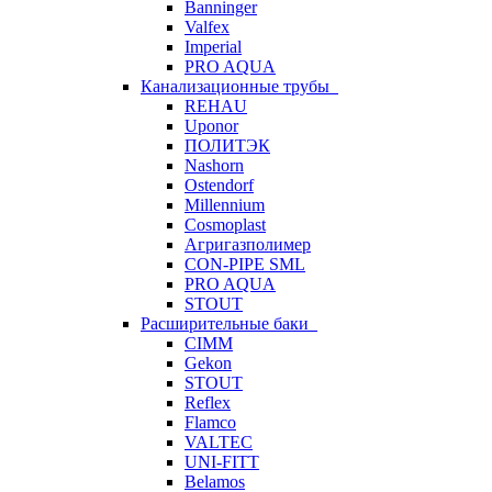
Banninger
Valfex
Imperial
PRO AQUA
Канализационные трубы
REHAU
Uponor
ПОЛИТЭК
Nashorn
Ostendorf
Millennium
Cosmoplast
Агригазполимер
CON-PIPE SML
PRO AQUA
STOUT
Расширительные баки
CIMM
Gekon
STOUT
Reflex
Flamco
VALTEC
UNI-FITT
Belamos