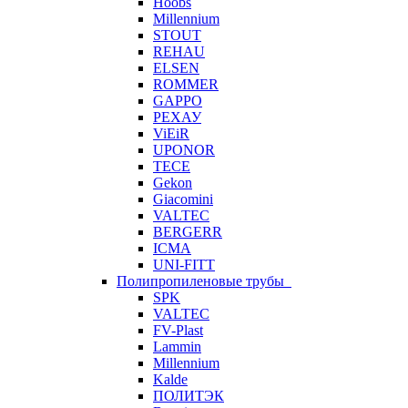
Hoobs
Millennium
STOUT
REHAU
ELSEN
ROMMER
GAPPO
РЕХАУ
ViEiR
UPONOR
TECE
Gekon
Giacomini
VALTEC
BERGERR
ICMA
UNI-FITT
Полипропиленовые трубы
SPK
VALTEC
FV-Plast
Lammin
Millennium
Kalde
ПОЛИТЭК