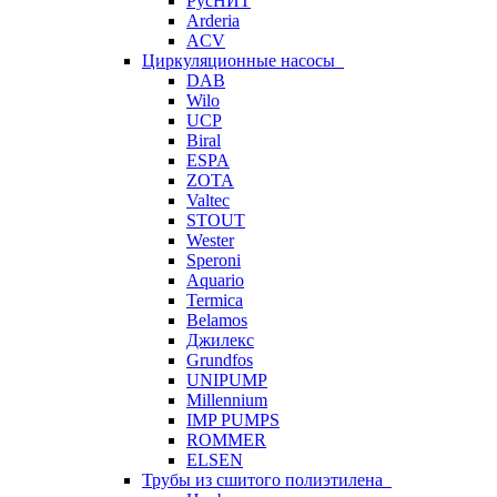
РусНИТ
Arderia
ACV
Циркуляционные насосы
DAB
Wilo
UCP
Biral
ESPA
ZOTA
Valtec
STOUT
Wester
Speroni
Aquario
Termica
Belamos
Джилекс
Grundfos
UNIPUMP
Millennium
IMP PUMPS
ROMMER
ELSEN
Трубы из сшитого полиэтилена