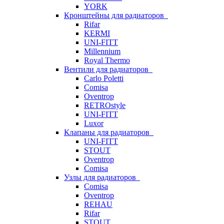
YORK
Кронштейны для радиаторов
Rifar
KERMI
UNI-FITT
Millennium
Royal Thermo
Вентили для радиаторов
Carlo Poletti
Comisa
Oventrop
RETROstyle
UNI-FITT
Luxor
Клапаны для радиаторов
UNI-FITT
STOUT
Oventrop
Comisa
Узлы для радиаторов
Comisa
Oventrop
REHAU
Rifar
STOUT