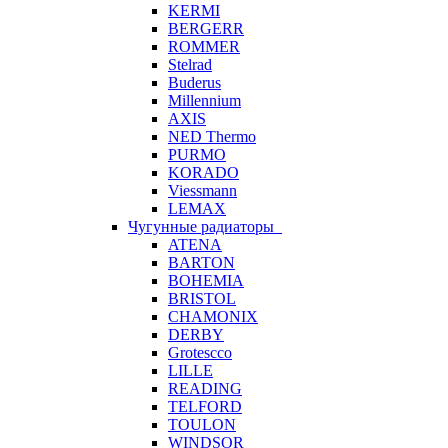
KERMI
BERGERR
ROMMER
Stelrad
Buderus
Millennium
AXIS
NED Thermo
PURMO
KORADO
Viessmann
LEMAX
Чугунные радиаторы
ATENA
BARTON
BOHEMIA
BRISTOL
CHAMONIX
DERBY
Grotescco
LILLE
READING
TELFORD
TOULON
WINDSOR