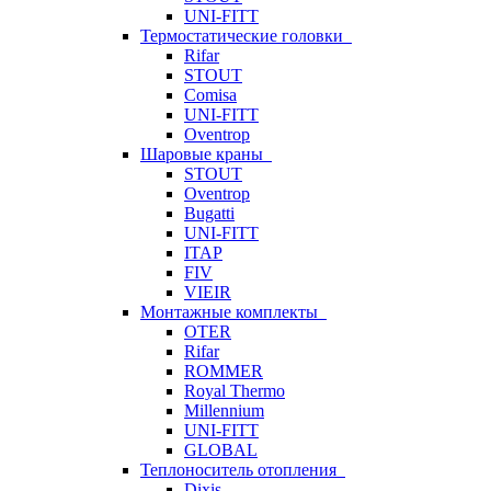
UNI-FITT
Термостатические головки
Rifar
STOUT
Comisa
UNI-FITT
Oventrop
Шаровые краны
STOUT
Oventrop
Bugatti
UNI-FITT
ITAP
FIV
VIEIR
Монтажные комплекты
OTER
Rifar
ROMMER
Royal Thermo
Millennium
UNI-FITT
GLOBAL
Теплоноситель отопления
Dixis