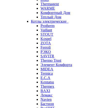
Thermagent
WARME
Комфортный Дом
Теплый Дом
Котлы электрические
Protherm
Vaillant
STOUT
Kospel
ZOTA
Ferroli
РЭКО
SAVITR
Thermo Trust
Элемент Комфорта
MIDEA
Termica
E.C.A
Kentatsu
Thermex
BAXI
Лемакс
Navien
Бастион