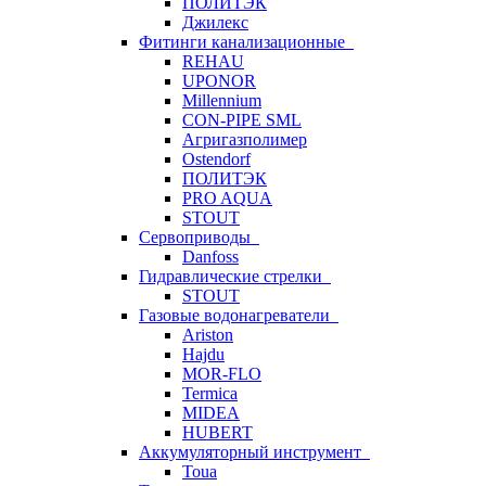
ПОЛИТЭК
Джилекс
Фитинги канализационные
REHAU
UPONOR
Millennium
CON-PIPE SML
Агригазполимер
Ostendorf
ПОЛИТЭК
PRO AQUA
STOUT
Сервоприводы
Danfoss
Гидравлические стрелки
STOUT
Газовые водонагреватели
Ariston
Hajdu
MOR-FLO
Termica
MIDEA
HUBERT
Аккумуляторный инструмент
Toua