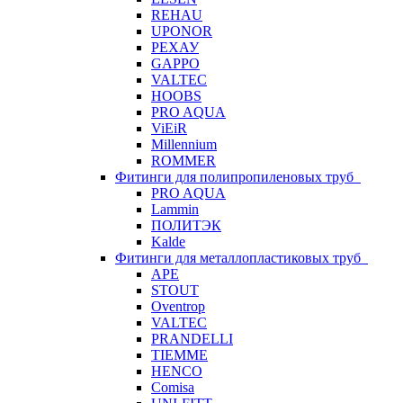
REHAU
UPONOR
РЕХАУ
GAPPO
VALTEC
HOOBS
PRO AQUA
ViEiR
Millennium
ROMMER
Фитинги для полипропиленовых труб
PRO AQUA
Lammin
ПОЛИТЭК
Kalde
Фитинги для металлопластиковых труб
APE
STOUT
Oventrop
VALTEC
PRANDELLI
TIEMME
HENCO
Comisa