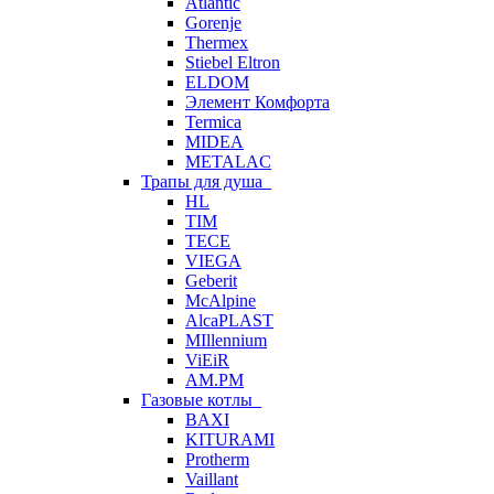
Atlantic
Gorenje
Thermex
Stiebel Eltron
ELDOM
Элемент Комфорта
Termica
MIDEA
METALAC
Трапы для душа
HL
TIM
TECE
VIEGA
Geberit
McAlpine
AlcaPLAST
MIllennium
ViEiR
AM.PM
Газовые котлы
BAXI
KITURAMI
Protherm
Vaillant