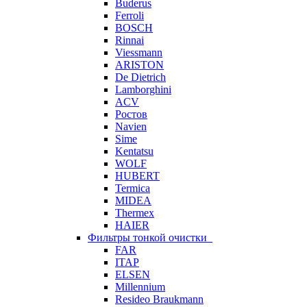
Buderus
Ferroli
BOSCH
Rinnai
Viessmann
ARISTON
De Dietrich
Lamborghini
ACV
Ростов
Navien
Sime
Kentatsu
WOLF
HUBERT
Termica
MIDEA
Thermex
HAIER
Фильтры тонкой очистки
FAR
ITAP
ELSEN
Millennium
Resideo Braukmann