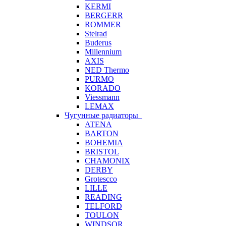
KERMI
BERGERR
ROMMER
Stelrad
Buderus
Millennium
AXIS
NED Thermo
PURMO
KORADO
Viessmann
LEMAX
Чугунные радиаторы
ATENA
BARTON
BOHEMIA
BRISTOL
CHAMONIX
DERBY
Grotescco
LILLE
READING
TELFORD
TOULON
WINDSOR