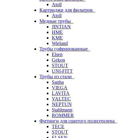
Atoll
Картриджи для фильтров
Atoll
Медные трубы
JINTIAN
HME
KME
Wieland
Трубы гофрированные
Elsen
Gekon
STOUT
UNI-FITT
Трубы из стали
Sanha
VIEGA
LAVITA
VALTEC
NEPTUN
Stahlmann
ROMMER
Фитинги для сшитого полиэтилена
TECE
STOUT
ELSEN