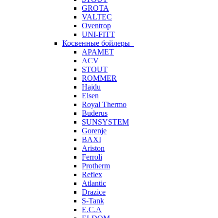
GROTA
VALTEC
Oventrop
UNI-FITT
Косвенные бойлеры
APAMET
ACV
STOUT
ROMMER
Hajdu
Elsen
Royal Thermo
Buderus
SUNSYSTEM
Gorenje
BAXI
Ariston
Ferroli
Protherm
Reflex
Atlantic
Drazice
S-Tank
E.C.A