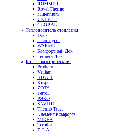
ROMMER
Royal Thermo
Millennium
UNI-FITT
GLOBAL
Теплоноситель отопления
Dixis
Thermagent
WARME
Комфортный Дом
Теплый Дом
Котлы электрические
Protherm
Vaillant
STOUT
Kospel
ZOTA
Ferroli
РЭКО
SAVITR
Thermo Trust
Элемент Комфорта
MIDEA
Termica
E.C.A