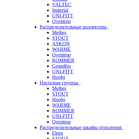
VALTEC
Imperial
UNI-FITT
Oventrop
Распределительные коллектора
Meibes
STOUT
ASKON
WARME
Oventrop
ROMMER
Grundfos
UNI-FITT
Hoobs
Насосные группы
Meibes
STOUT
Hoobs
WARME
ROMMER
UNI-FITT
Oventrop
Распределительные шкафы отопления
Elsen
STOUT