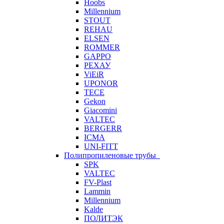
Hoobs
Millennium
STOUT
REHAU
ELSEN
ROMMER
GAPPO
РЕХАУ
ViEiR
UPONOR
TECE
Gekon
Giacomini
VALTEC
BERGERR
ICMA
UNI-FITT
Полипропиленовые трубы
SPK
VALTEC
FV-Plast
Lammin
Millennium
Kalde
ПОЛИТЭК