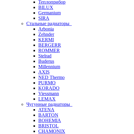
Теплоприбор
BILUX
Germanium
SIRA
Стальные радиаторы
Arbonia
Zehnder
KERMI
BERGERR
ROMMER
Stelrad
Buderus
Millennium
AXIS
NED Thermo
PURMO
KORADO
Viessmann
LEMAX
Чугунные радиаторы
ATENA
BARTON
BOHEMIA
BRISTOL
CHAMONIX