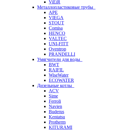
ViEiR
Металлопластиковые трубы
APE
VIEGA
STOUT
Comisa
HENCO
VALTEC
UNI-FITT
Oventrop
PRANDELLI
Умягчители для воды
BWT
RAIFIL
WiseWater
ECOWATER
Дизельные котлы
ACV
Sime
Ferroli
Navien
Buderus
Kentatsu
Protherm
KITURAMI