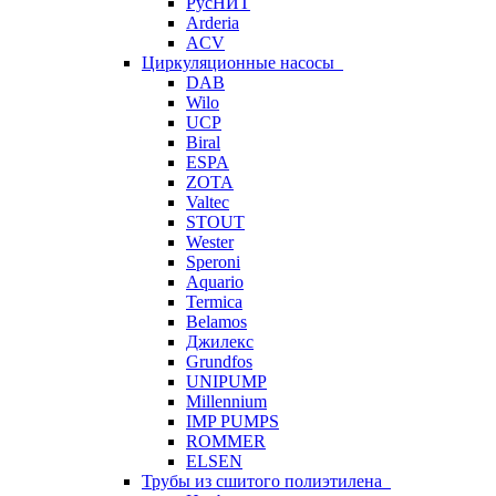
РусНИТ
Arderia
ACV
Циркуляционные насосы
DAB
Wilo
UCP
Biral
ESPA
ZOTA
Valtec
STOUT
Wester
Speroni
Aquario
Termica
Belamos
Джилекс
Grundfos
UNIPUMP
Millennium
IMP PUMPS
ROMMER
ELSEN
Трубы из сшитого полиэтилена