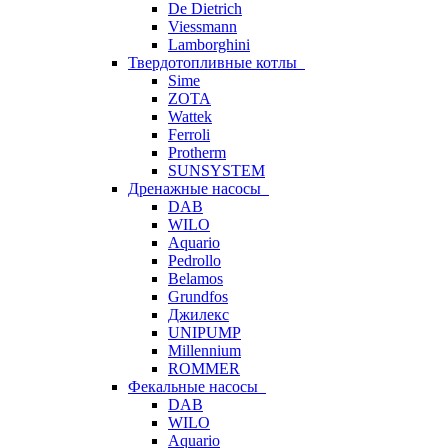
De Dietrich
Viessmann
Lamborghini
Твердотопливные котлы
Sime
ZOTA
Wattek
Ferroli
Protherm
SUNSYSTEM
Дренажные насосы
DAB
WILO
Aquario
Pedrollo
Belamos
Grundfos
Джилекс
UNIPUMP
Millennium
ROMMER
Фекальные насосы
DAB
WILO
Aquario