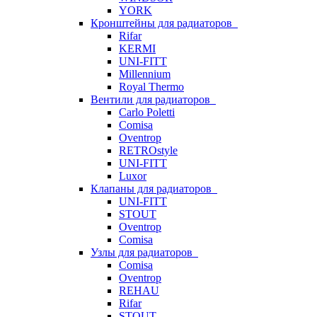
YORK
Кронштейны для радиаторов
Rifar
KERMI
UNI-FITT
Millennium
Royal Thermo
Вентили для радиаторов
Carlo Poletti
Comisa
Oventrop
RETROstyle
UNI-FITT
Luxor
Клапаны для радиаторов
UNI-FITT
STOUT
Oventrop
Comisa
Узлы для радиаторов
Comisa
Oventrop
REHAU
Rifar
STOUT