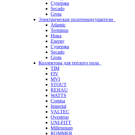
Сунержа
Secado
Grota
Электрические полотенцесушители
Atlantic
Terminus
Ника
Energy
Сунержа
Secado
Grota
Коллектора для теплого пола
TIM
FIV
MVI
STOUT
REHAU
WATTS
Comisa
Imperial
VALTEC
Oventrop
UNI-FITT
Millennium
ROMMER