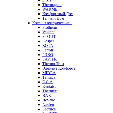
Dixis
Thermagent
WARME
Комфортный Дом
Теплый Дом
Котлы электрические
Protherm
Vaillant
STOUT
Kospel
ZOTA
Ferroli
РЭКО
SAVITR
Thermo Trust
Элемент Комфорта
MIDEA
Termica
E.C.A
Kentatsu
Thermex
BAXI
Лемакс
Navien
Бастион