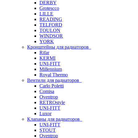
DERBY
Grotescco
LILLE
READING
TELFORD
TOULON
WINDSOR
YORK
Кронштейны для радиаторов
Rifar
KERMI
UNI-FITT
Millennium
Royal Thermo
Вентили для радиаторов
Carlo Poletti
Comisa
Oventrop
RETROstyle
UNI-FITT
Luxor
Клапаны для радиаторов
UNI-FITT
STOUT
Oventrop