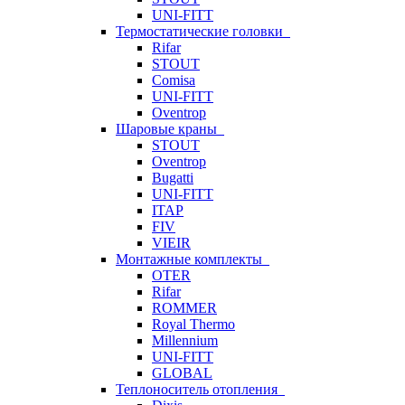
UNI-FITT
Термостатические головки
Rifar
STOUT
Comisa
UNI-FITT
Oventrop
Шаровые краны
STOUT
Oventrop
Bugatti
UNI-FITT
ITAP
FIV
VIEIR
Монтажные комплекты
OTER
Rifar
ROMMER
Royal Thermo
Millennium
UNI-FITT
GLOBAL
Теплоноситель отопления