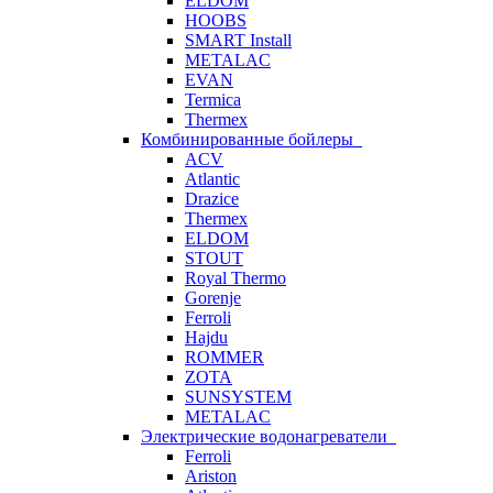
ELDOM
HOOBS
SMART Install
METALAC
EVAN
Termica
Thermex
Комбинированные бойлеры
ACV
Atlantic
Drazice
Thermex
ELDOM
STOUT
Royal Thermo
Gorenje
Ferroli
Hajdu
ROMMER
ZOTA
SUNSYSTEM
METALAC
Электрические водонагреватели
Ferroli
Ariston