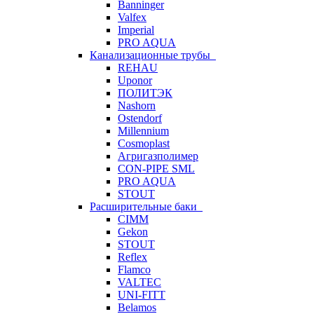
Banninger
Valfex
Imperial
PRO AQUA
Канализационные трубы
REHAU
Uponor
ПОЛИТЭК
Nashorn
Ostendorf
Millennium
Cosmoplast
Агригазполимер
CON-PIPE SML
PRO AQUA
STOUT
Расширительные баки
CIMM
Gekon
STOUT
Reflex
Flamco
VALTEC
UNI-FITT
Belamos