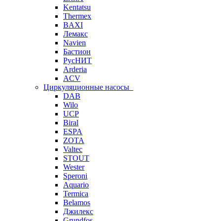
Kentatsu
Thermex
BAXI
Лемакс
Navien
Бастион
РусНИТ
Arderia
ACV
Циркуляционные насосы
DAB
Wilo
UCP
Biral
ESPA
ZOTA
Valtec
STOUT
Wester
Speroni
Aquario
Termica
Belamos
Джилекс
Grundfos