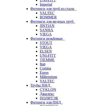
UNI-FITT
Imperial
Фитинги для труб из стали
VALTEC
ROMMER
Фитинги для медных труб
JINTIAN
SANHA
VIEGA
Фитинги резьбовые
STOUT
VIEGA
ELSEN
UNI-FITT
TIEMME
Itap
Comisa
Euros
Millennium
VALTEC
Трубы ПНД
CYKLON
Джилекс
ПОЛИТЭК
Фитинги для ПНД