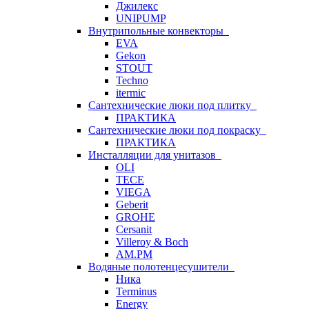
Джилекс
UNIPUMP
Внутрипольные конвекторы
EVA
Gekon
STOUT
Techno
itermic
Сантехнические люки под плитку
ПРАКТИКА
Сантехнические люки под покраску
ПРАКТИКА
Инсталляции для унитазов
OLI
TECE
VIEGA
Geberit
GROHE
Cersanit
Villeroy & Boch
AM.PM
Водяные полотенцесушители
Ника
Terminus
Energy