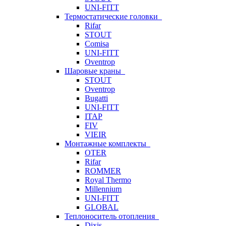
UNI-FITT
Термостатические головки
Rifar
STOUT
Comisa
UNI-FITT
Oventrop
Шаровые краны
STOUT
Oventrop
Bugatti
UNI-FITT
ITAP
FIV
VIEIR
Монтажные комплекты
OTER
Rifar
ROMMER
Royal Thermo
Millennium
UNI-FITT
GLOBAL
Теплоноситель отопления
Dixis