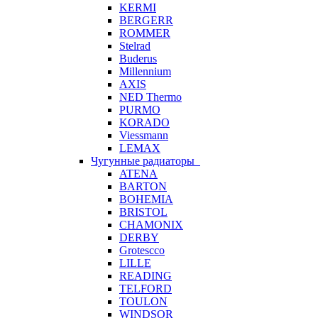
KERMI
BERGERR
ROMMER
Stelrad
Buderus
Millennium
AXIS
NED Thermo
PURMO
KORADO
Viessmann
LEMAX
Чугунные радиаторы
ATENA
BARTON
BOHEMIA
BRISTOL
CHAMONIX
DERBY
Grotescco
LILLE
READING
TELFORD
TOULON
WINDSOR