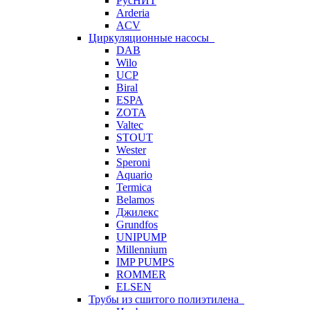
РусНИТ
Arderia
ACV
Циркуляционные насосы
DAB
Wilo
UCP
Biral
ESPA
ZOTA
Valtec
STOUT
Wester
Speroni
Aquario
Termica
Belamos
Джилекс
Grundfos
UNIPUMP
Millennium
IMP PUMPS
ROMMER
ELSEN
Трубы из сшитого полиэтилена