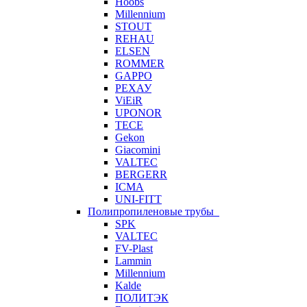
Hoobs
Millennium
STOUT
REHAU
ELSEN
ROMMER
GAPPO
РЕХАУ
ViEiR
UPONOR
TECE
Gekon
Giacomini
VALTEC
BERGERR
ICMA
UNI-FITT
Полипропиленовые трубы
SPK
VALTEC
FV-Plast
Lammin
Millennium
Kalde
ПОЛИТЭК