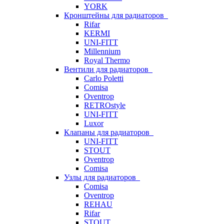
YORK
Кронштейны для радиаторов
Rifar
KERMI
UNI-FITT
Millennium
Royal Thermo
Вентили для радиаторов
Carlo Poletti
Comisa
Oventrop
RETROstyle
UNI-FITT
Luxor
Клапаны для радиаторов
UNI-FITT
STOUT
Oventrop
Comisa
Узлы для радиаторов
Comisa
Oventrop
REHAU
Rifar
STOUT