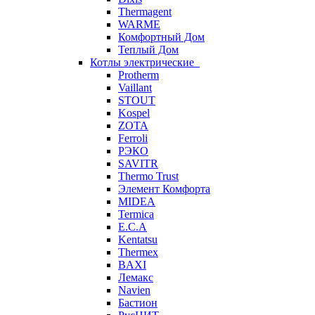
Thermagent
WARME
Комфортный Дом
Теплый Дом
Котлы электрические
Protherm
Vaillant
STOUT
Kospel
ZOTA
Ferroli
РЭКО
SAVITR
Thermo Trust
Элемент Комфорта
MIDEA
Termica
E.C.A
Kentatsu
Thermex
BAXI
Лемакс
Navien
Бастион