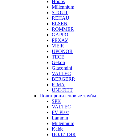
Hoobs
Millennium
STOUT
REHAU
ELSEN
ROMMER
GAPPO
РЕХАУ
ViEiR
UPONOR
TECE
Gekon
Giacomini
VALTEC
BERGERR
ICMA
UNI-FITT
Полипропиленовые трубы
SPK
VALTEC
FV-Plast
Lammin
Millennium
Kalde
ПОЛИТЭК