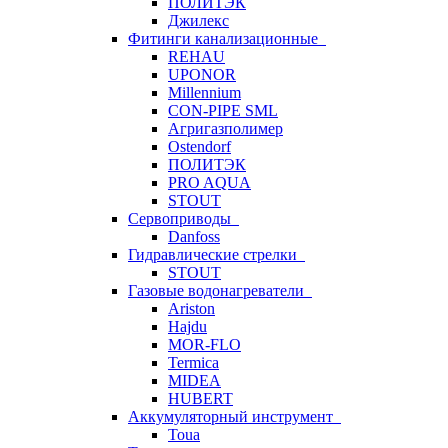
ПОЛИТЭК
Джилекс
Фитинги канализационные
REHAU
UPONOR
Millennium
CON-PIPE SML
Агригазполимер
Ostendorf
ПОЛИТЭК
PRO AQUA
STOUT
Сервоприводы
Danfoss
Гидравлические стрелки
STOUT
Газовые водонагреватели
Ariston
Hajdu
MOR-FLO
Termica
MIDEA
HUBERT
Аккумуляторный инструмент
Toua