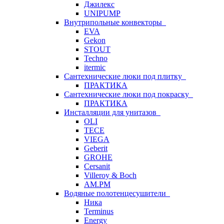
Джилекс
UNIPUMP
Внутрипольные конвекторы
EVA
Gekon
STOUT
Techno
itermic
Сантехнические люки под плитку
ПРАКТИКА
Сантехнические люки под покраску
ПРАКТИКА
Инсталляции для унитазов
OLI
TECE
VIEGA
Geberit
GROHE
Cersanit
Villeroy & Boch
AM.PM
Водяные полотенцесушители
Ника
Terminus
Energy