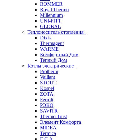
ROMMER
Royal Thermo
Millennium
UNI-FITT
GLOBAL
Теплоноситель отопления
Dixis
Thermagent
WARME
Комфортный Дом
Теплый Дом
Котлы электрические
Protherm
Vaillant
STOUT
Kospel
ZOTA
Ferroli
РЭКО
SAVITR
Thermo Trust
Элемент Комфорта
MIDEA
Termica
E.C.A