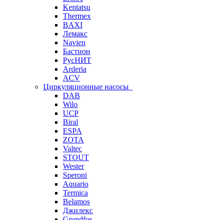
Kentatsu
Thermex
BAXI
Лемакс
Navien
Бастион
РусНИТ
Arderia
ACV
Циркуляционные насосы
DAB
Wilo
UCP
Biral
ESPA
ZOTA
Valtec
STOUT
Wester
Speroni
Aquario
Termica
Belamos
Джилекс
Grundfos