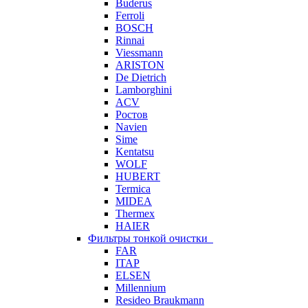
Buderus
Ferroli
BOSCH
Rinnai
Viessmann
ARISTON
De Dietrich
Lamborghini
ACV
Ростов
Navien
Sime
Kentatsu
WOLF
HUBERT
Termica
MIDEA
Thermex
HAIER
Фильтры тонкой очистки
FAR
ITAP
ELSEN
Millennium
Resideo Braukmann