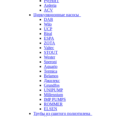
РусНИТ
Arderia
ACV
Циркуляционные насосы
DAB
Wilo
UCP
Biral
ESPA
ZOTA
Valtec
STOUT
Wester
Speroni
Aquario
Termica
Belamos
Джилекс
Grundfos
UNIPUMP
Millennium
IMP PUMPS
ROMMER
ELSEN
Трубы из сшитого полиэтилена