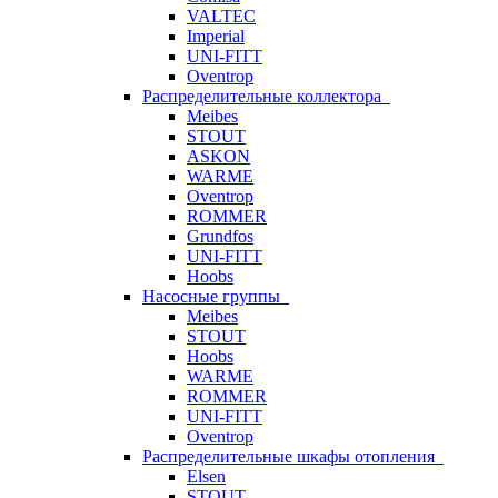
VALTEC
Imperial
UNI-FITT
Oventrop
Распределительные коллектора
Meibes
STOUT
ASKON
WARME
Oventrop
ROMMER
Grundfos
UNI-FITT
Hoobs
Насосные группы
Meibes
STOUT
Hoobs
WARME
ROMMER
UNI-FITT
Oventrop
Распределительные шкафы отопления
Elsen
STOUT