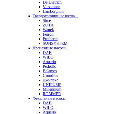
De Dietrich
Viessmann
Lamborghini
Твердотопливные котлы
Sime
ZOTA
Wattek
Ferroli
Protherm
SUNSYSTEM
Дренажные насосы
DAB
WILO
Aquario
Pedrollo
Belamos
Grundfos
Джилекс
UNIPUMP
Millennium
ROMMER
Фекальные насосы
DAB
WILO
Aquario