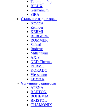
Теплоприбор
BILUX
Germanium
SIRA
Стальные радиаторы
Arbonia
Zehnder
KERMI
BERGERR
ROMMER
Stelrad
Buderus
Millennium
AXIS
NED Thermo
PURMO
KORADO
Viessmann
LEMAX
Чугунные радиаторы
ATENA
BARTON
BOHEMIA
BRISTOL
CHAMONIX