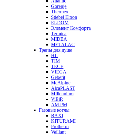
Atlantic
Gorenje
Thermex
Stiebel Eltron
ELDOM
Элемент Комфорта
Termica
MIDEA
METALAC
Трапы для душа
HL
TIM
TECE
VIEGA
Geberit
McAlpine
AlcaPLAST
MIllennium
ViEiR
AM.PM
Газовые котлы
BAXI
KITURAMI
Protherm
Vaillant