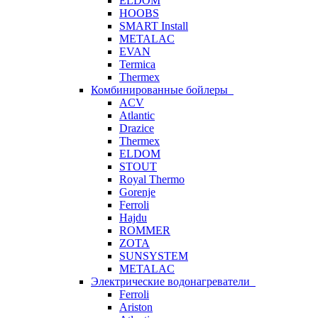
ELDOM
HOOBS
SMART Install
METALAC
EVAN
Termica
Thermex
Комбинированные бойлеры
ACV
Atlantic
Drazice
Thermex
ELDOM
STOUT
Royal Thermo
Gorenje
Ferroli
Hajdu
ROMMER
ZOTA
SUNSYSTEM
METALAC
Электрические водонагреватели
Ferroli
Ariston