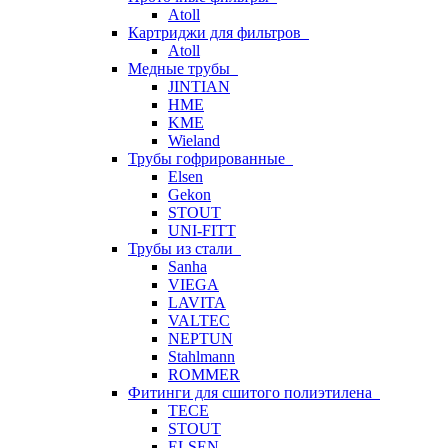
Atoll
Картриджи для фильтров
Atoll
Медные трубы
JINTIAN
HME
KME
Wieland
Трубы гофрированные
Elsen
Gekon
STOUT
UNI-FITT
Трубы из стали
Sanha
VIEGA
LAVITA
VALTEC
NEPTUN
Stahlmann
ROMMER
Фитинги для сшитого полиэтилена
TECE
STOUT
ELSEN