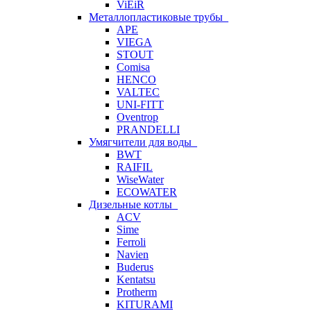
ViEiR
Металлопластиковые трубы
APE
VIEGA
STOUT
Comisa
HENCO
VALTEC
UNI-FITT
Oventrop
PRANDELLI
Умягчители для воды
BWT
RAIFIL
WiseWater
ECOWATER
Дизельные котлы
ACV
Sime
Ferroli
Navien
Buderus
Kentatsu
Protherm
KITURAMI