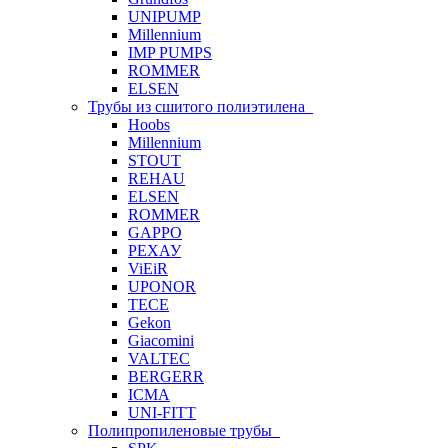
UNIPUMP
Millennium
IMP PUMPS
ROMMER
ELSEN
Трубы из сшитого полиэтилена
Hoobs
Millennium
STOUT
REHAU
ELSEN
ROMMER
GAPPO
РЕХАУ
ViEiR
UPONOR
TECE
Gekon
Giacomini
VALTEC
BERGERR
ICMA
UNI-FITT
Полипропиленовые трубы