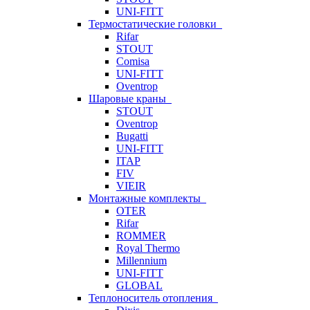
UNI-FITT
Термостатические головки
Rifar
STOUT
Comisa
UNI-FITT
Oventrop
Шаровые краны
STOUT
Oventrop
Bugatti
UNI-FITT
ITAP
FIV
VIEIR
Монтажные комплекты
OTER
Rifar
ROMMER
Royal Thermo
Millennium
UNI-FITT
GLOBAL
Теплоноситель отопления