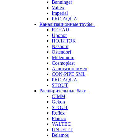
Banninger
Valfex
Imperial
PRO AQUA
Канализационные трубы
REHAU
Uponor
ПОЛИТЭК
Nashorn
Ostendorf
Millennium
Cosmoplast
Агригазполимер
CON-PIPE SML
PRO AQUA
STOUT
Расширительные баки
CIMM
Gekon
STOUT
Reflex
Flamco
VALTEC
UNI-FITT
Belamos