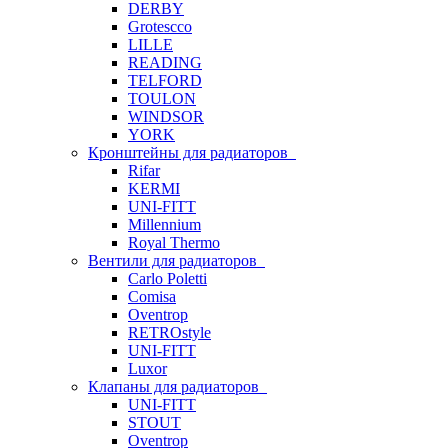
DERBY
Grotescco
LILLE
READING
TELFORD
TOULON
WINDSOR
YORK
Кронштейны для радиаторов
Rifar
KERMI
UNI-FITT
Millennium
Royal Thermo
Вентили для радиаторов
Carlo Poletti
Comisa
Oventrop
RETROstyle
UNI-FITT
Luxor
Клапаны для радиаторов
UNI-FITT
STOUT
Oventrop