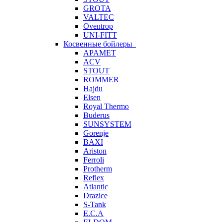
GROTA
VALTEC
Oventrop
UNI-FITT
Косвенные бойлеры
APAMET
ACV
STOUT
ROMMER
Hajdu
Elsen
Royal Thermo
Buderus
SUNSYSTEM
Gorenje
BAXI
Ariston
Ferroli
Protherm
Reflex
Atlantic
Drazice
S-Tank
E.C.A