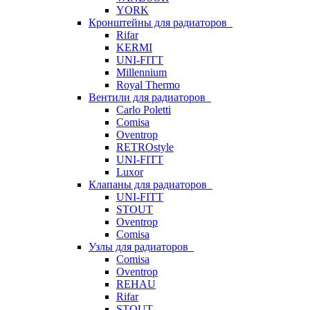
YORK
Кронштейны для радиаторов
Rifar
KERMI
UNI-FITT
Millennium
Royal Thermo
Вентили для радиаторов
Carlo Poletti
Comisa
Oventrop
RETROstyle
UNI-FITT
Luxor
Клапаны для радиаторов
UNI-FITT
STOUT
Oventrop
Comisa
Узлы для радиаторов
Comisa
Oventrop
REHAU
Rifar
STOUT