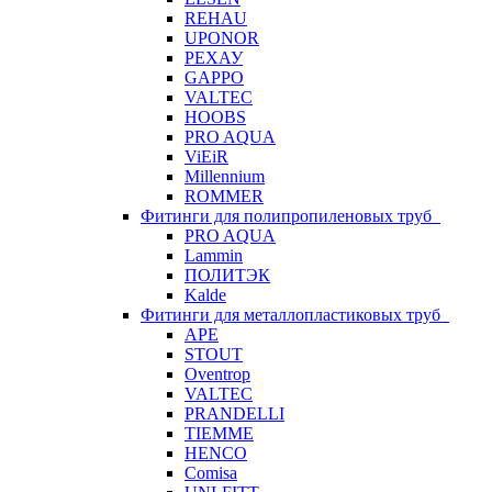
REHAU
UPONOR
РЕХАУ
GAPPO
VALTEC
HOOBS
PRO AQUA
ViEiR
Millennium
ROMMER
Фитинги для полипропиленовых труб
PRO AQUA
Lammin
ПОЛИТЭК
Kalde
Фитинги для металлопластиковых труб
APE
STOUT
Oventrop
VALTEC
PRANDELLI
TIEMME
HENCO
Comisa