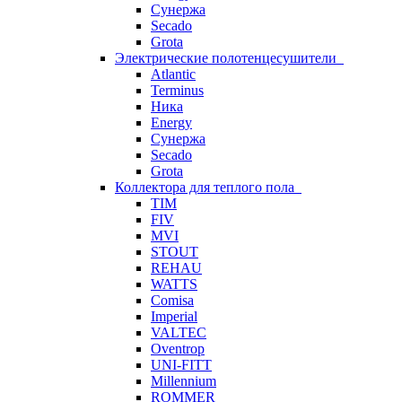
Сунержа
Secado
Grota
Электрические полотенцесушители
Atlantic
Terminus
Ника
Energy
Сунержа
Secado
Grota
Коллектора для теплого пола
TIM
FIV
MVI
STOUT
REHAU
WATTS
Comisa
Imperial
VALTEC
Oventrop
UNI-FITT
Millennium
ROMMER