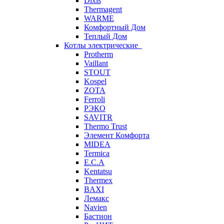
Dixis
Thermagent
WARME
Комфортный Дом
Теплый Дом
Котлы электрические
Protherm
Vaillant
STOUT
Kospel
ZOTA
Ferroli
РЭКО
SAVITR
Thermo Trust
Элемент Комфорта
MIDEA
Termica
E.C.A
Kentatsu
Thermex
BAXI
Лемакс
Navien
Бастион