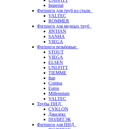
UNI-FITT
Imperial
Фитинги для труб из стали
VALTEC
ROMMER
Фитинги для медных труб
JINTIAN
SANHA
VIEGA
Фитинги резьбовые
STOUT
VIEGA
ELSEN
UNI-FITT
TIEMME
Itap
Comisa
Euros
Millennium
VALTEC
Трубы ПНД
CYKLON
Джилекс
ПОЛИТЭК
Фитинги для ПНД