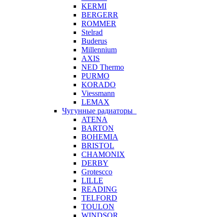
KERMI
BERGERR
ROMMER
Stelrad
Buderus
Millennium
AXIS
NED Thermo
PURMO
KORADO
Viessmann
LEMAX
Чугунные радиаторы
ATENA
BARTON
BOHEMIA
BRISTOL
CHAMONIX
DERBY
Grotescco
LILLE
READING
TELFORD
TOULON
WINDSOR