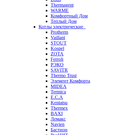
Thermagent
WARME
Комфортный Дом
Теплый Дом
Котлы электрические
Protherm
Vaillant
STOUT
Kospel
ZOTA
Ferroli
РЭКО
SAVITR
Thermo Trust
Элемент Комфорта
MIDEA
Termica
E.C.A
Kentatsu
Thermex
BAXI
Лемакс
Navien
Бастион