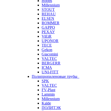
Hoobs
Millennium
STOUT
REHAU
ELSEN
ROMMER
GAPPO
РЕХАУ
ViEiR
UPONOR
TECE
Gekon
Giacomini
VALTEC
BERGERR
ICMA
UNI-FITT
Полипропиленовые трубы
SPK
VALTEC
FV-Plast
Lammin
Millennium
Kalde
ПОЛИТЭК