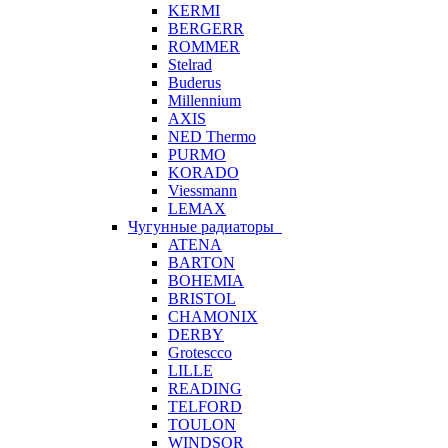
KERMI
BERGERR
ROMMER
Stelrad
Buderus
Millennium
AXIS
NED Thermo
PURMO
KORADO
Viessmann
LEMAX
Чугунные радиаторы
ATENA
BARTON
BOHEMIA
BRISTOL
CHAMONIX
DERBY
Grotescco
LILLE
READING
TELFORD
TOULON
WINDSOR