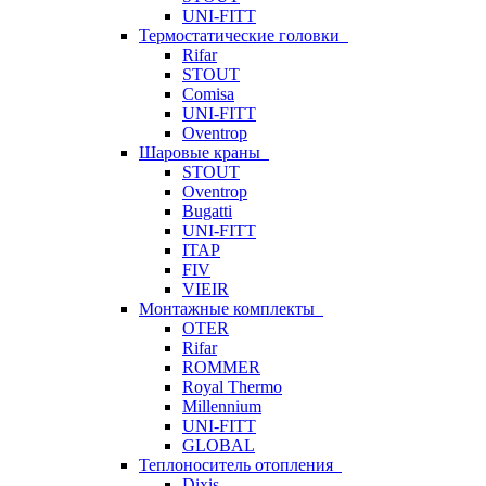
UNI-FITT
Термостатические головки
Rifar
STOUT
Comisa
UNI-FITT
Oventrop
Шаровые краны
STOUT
Oventrop
Bugatti
UNI-FITT
ITAP
FIV
VIEIR
Монтажные комплекты
OTER
Rifar
ROMMER
Royal Thermo
Millennium
UNI-FITT
GLOBAL
Теплоноситель отопления
Dixis