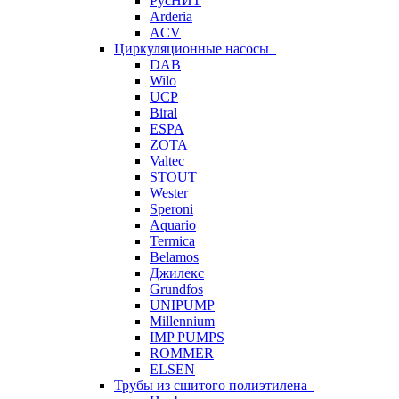
РусНИТ
Arderia
ACV
Циркуляционные насосы
DAB
Wilo
UCP
Biral
ESPA
ZOTA
Valtec
STOUT
Wester
Speroni
Aquario
Termica
Belamos
Джилекс
Grundfos
UNIPUMP
Millennium
IMP PUMPS
ROMMER
ELSEN
Трубы из сшитого полиэтилена