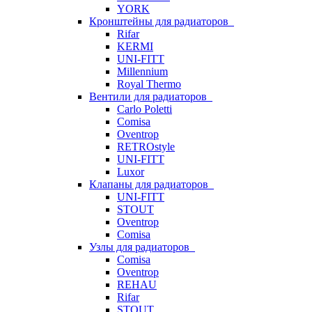
YORK
Кронштейны для радиаторов
Rifar
KERMI
UNI-FITT
Millennium
Royal Thermo
Вентили для радиаторов
Carlo Poletti
Comisa
Oventrop
RETROstyle
UNI-FITT
Luxor
Клапаны для радиаторов
UNI-FITT
STOUT
Oventrop
Comisa
Узлы для радиаторов
Comisa
Oventrop
REHAU
Rifar
STOUT