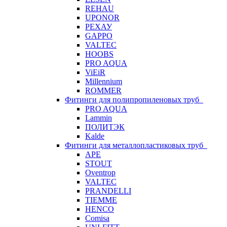
REHAU
UPONOR
РЕХАУ
GAPPO
VALTEC
HOOBS
PRO AQUA
ViEiR
Millennium
ROMMER
Фитинги для полипропиленовых труб
PRO AQUA
Lammin
ПОЛИТЭК
Kalde
Фитинги для металлопластиковых труб
APE
STOUT
Oventrop
VALTEC
PRANDELLI
TIEMME
HENCO
Comisa