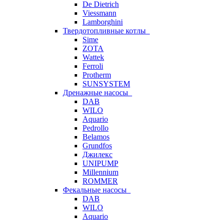
De Dietrich
Viessmann
Lamborghini
Твердотопливные котлы
Sime
ZOTA
Wattek
Ferroli
Protherm
SUNSYSTEM
Дренажные насосы
DAB
WILO
Aquario
Pedrollo
Belamos
Grundfos
Джилекс
UNIPUMP
Millennium
ROMMER
Фекальные насосы
DAB
WILO
Aquario