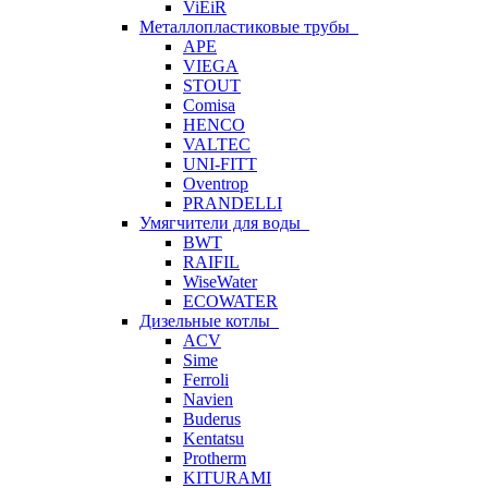
ViEiR
Металлопластиковые трубы
APE
VIEGA
STOUT
Comisa
HENCO
VALTEC
UNI-FITT
Oventrop
PRANDELLI
Умягчители для воды
BWT
RAIFIL
WiseWater
ECOWATER
Дизельные котлы
ACV
Sime
Ferroli
Navien
Buderus
Kentatsu
Protherm
KITURAMI