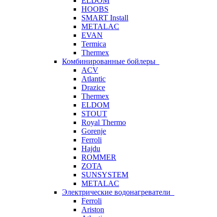
ELDOM
HOOBS
SMART Install
METALAC
EVAN
Termica
Thermex
Комбинированные бойлеры
ACV
Atlantic
Drazice
Thermex
ELDOM
STOUT
Royal Thermo
Gorenje
Ferroli
Hajdu
ROMMER
ZOTA
SUNSYSTEM
METALAC
Электрические водонагреватели
Ferroli
Ariston