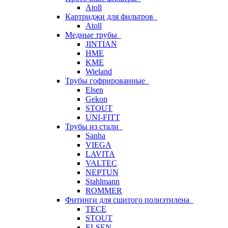
Atoll
Картриджи для фильтров
Atoll
Медные трубы
JINTIAN
HME
KME
Wieland
Трубы гофрированные
Elsen
Gekon
STOUT
UNI-FITT
Трубы из стали
Sanha
VIEGA
LAVITA
VALTEC
NEPTUN
Stahlmann
ROMMER
Фитинги для сшитого полиэтилена
TECE
STOUT
ELSEN