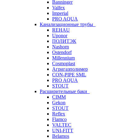
Banninger
Valfex
Imperial
PRO AQUA
Канализационные трубы
REHAU
Uponor
ПОЛИТЭК
Nashorn
Ostendorf
Millennium
Cosmoplast
Агригазполимер
CON-PIPE SML
PRO AQUA
STOUT
Расширительные баки
CIMM
Gekon
STOUT
Reflex
Flamco
VALTEC
UNI-FITT
Belamos