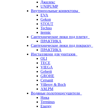
Джилекс
UNIPUMP
Внутрипольные конвекторы
EVA
Gekon
STOUT
Techno
itermic
Сантехнические люки под плитку
ПРАКТИКА
Сантехнические люки под покраску
ПРАКТИКА
Инсталляции для унитазов
OLI
TECE
VIEGA
Geberit
GROHE
Cersanit
Villeroy & Boch
AM.PM
Водяные полотенцесушители
Ника
Terminus
Energy