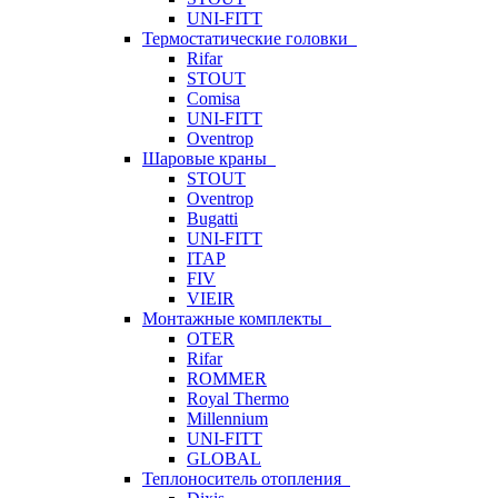
UNI-FITT
Термостатические головки
Rifar
STOUT
Comisa
UNI-FITT
Oventrop
Шаровые краны
STOUT
Oventrop
Bugatti
UNI-FITT
ITAP
FIV
VIEIR
Монтажные комплекты
OTER
Rifar
ROMMER
Royal Thermo
Millennium
UNI-FITT
GLOBAL
Теплоноситель отопления