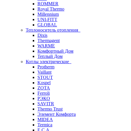
ROMMER
Royal Thermo
Millennium
UNI-FITT
GLOBAL
Теплоноситель отопления
Dixis
Thermagent
WARME
Комфортный Дом
Теплый Дом
Котлы электрические
Protherm
Vaillant
STOUT
Kospel
ZOTA
Ferroli
РЭКО
SAVITR
Thermo Trust
Элемент Комфорта
MIDEA
Termica
E.C.A