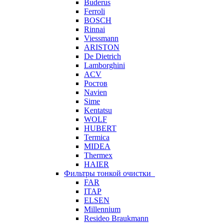
Buderus
Ferroli
BOSCH
Rinnai
Viessmann
ARISTON
De Dietrich
Lamborghini
ACV
Ростов
Navien
Sime
Kentatsu
WOLF
HUBERT
Termica
MIDEA
Thermex
HAIER
Фильтры тонкой очистки
FAR
ITAP
ELSEN
Millennium
Resideo Braukmann