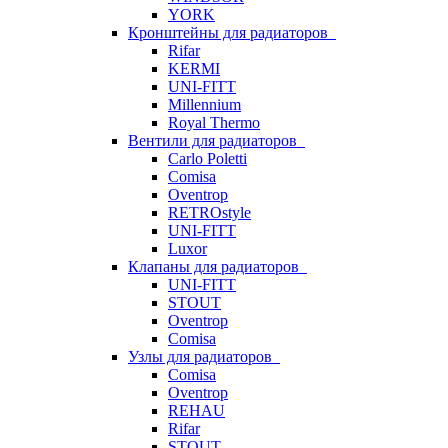
YORK
Кронштейны для радиаторов
Rifar
KERMI
UNI-FITT
Millennium
Royal Thermo
Вентили для радиаторов
Carlo Poletti
Comisa
Oventrop
RETROstyle
UNI-FITT
Luxor
Клапаны для радиаторов
UNI-FITT
STOUT
Oventrop
Comisa
Узлы для радиаторов
Comisa
Oventrop
REHAU
Rifar
STOUT