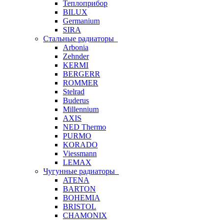
Теплоприбор
BILUX
Germanium
SIRA
Стальные радиаторы
Arbonia
Zehnder
KERMI
BERGERR
ROMMER
Stelrad
Buderus
Millennium
AXIS
NED Thermo
PURMO
KORADO
Viessmann
LEMAX
Чугунные радиаторы
ATENA
BARTON
BOHEMIA
BRISTOL
CHAMONIX