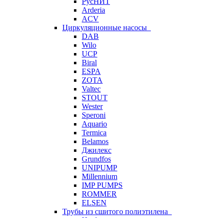
РусНИТ
Arderia
ACV
Циркуляционные насосы
DAB
Wilo
UCP
Biral
ESPA
ZOTA
Valtec
STOUT
Wester
Speroni
Aquario
Termica
Belamos
Джилекс
Grundfos
UNIPUMP
Millennium
IMP PUMPS
ROMMER
ELSEN
Трубы из сшитого полиэтилена