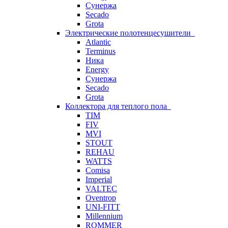
Сунержа
Secado
Grota
Электрические полотенцесушители
Atlantic
Terminus
Ника
Energy
Сунержа
Secado
Grota
Коллектора для теплого пола
TIM
FIV
MVI
STOUT
REHAU
WATTS
Comisa
Imperial
VALTEC
Oventrop
UNI-FITT
Millennium
ROMMER