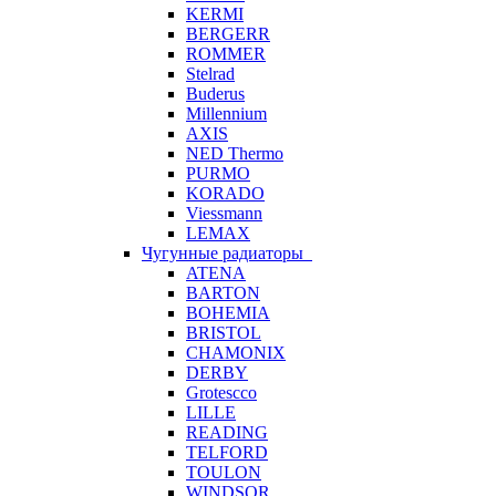
KERMI
BERGERR
ROMMER
Stelrad
Buderus
Millennium
AXIS
NED Thermo
PURMO
KORADO
Viessmann
LEMAX
Чугунные радиаторы
ATENA
BARTON
BOHEMIA
BRISTOL
CHAMONIX
DERBY
Grotescco
LILLE
READING
TELFORD
TOULON
WINDSOR