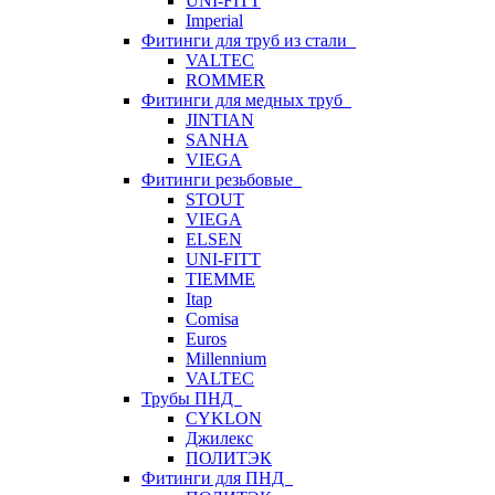
UNI-FITT
Imperial
Фитинги для труб из стали
VALTEC
ROMMER
Фитинги для медных труб
JINTIAN
SANHA
VIEGA
Фитинги резьбовые
STOUT
VIEGA
ELSEN
UNI-FITT
TIEMME
Itap
Comisa
Euros
Millennium
VALTEC
Трубы ПНД
CYKLON
Джилекс
ПОЛИТЭК
Фитинги для ПНД