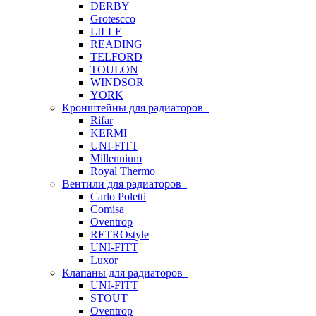
DERBY
Grotescco
LILLE
READING
TELFORD
TOULON
WINDSOR
YORK
Кронштейны для радиаторов
Rifar
KERMI
UNI-FITT
Millennium
Royal Thermo
Вентили для радиаторов
Carlo Poletti
Comisa
Oventrop
RETROstyle
UNI-FITT
Luxor
Клапаны для радиаторов
UNI-FITT
STOUT
Oventrop