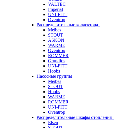
VALTEC
Imperial
UNI-FITT
Oventrop
Распределительные коллектора
Meibes
STOUT
ASKON
WARME
Oventrop
ROMMER
Grundfos
UNI-FITT
Hoobs
Насосные группы
Meibes
STOUT
Hoobs
WARME
ROMMER
UNI-FITT
Oventrop
Распределительные шкафы отопления
Elsen
STOUT