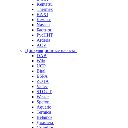
Kentatsu
Thermex
BAXI
Лемакс
Navien
Бастион
РусНИТ
Arderia
ACV
Циркуляционные насосы
DAB
Wilo
UCP
Biral
ESPA
ZOTA
Valtec
STOUT
Wester
Speroni
Aquario
Termica
Belamos
Джилекс
Grundfos