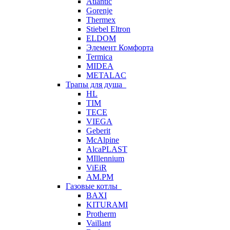
Atlantic
Gorenje
Thermex
Stiebel Eltron
ELDOM
Элемент Комфорта
Termica
MIDEA
METALAC
Трапы для душа
HL
TIM
TECE
VIEGA
Geberit
McAlpine
AlcaPLAST
MIllennium
ViEiR
AM.PM
Газовые котлы
BAXI
KITURAMI
Protherm
Vaillant