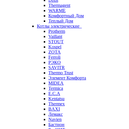
Dixis
Thermagent
WARME
Комфортный Дом
Теплый Дом
Котлы электрические
Protherm
Vaillant
STOUT
Kospel
ZOTA
Ferroli
РЭКО
SAVITR
Thermo Trust
Элемент Комфорта
MIDEA
Termica
E.C.A
Kentatsu
Thermex
BAXI
Лемакс
Navien
Бастион