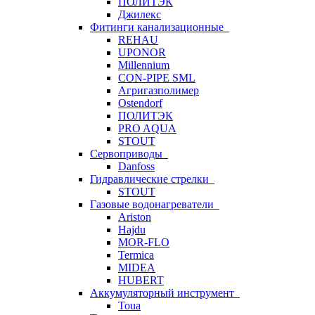
ПОЛИТЭК
Джилекс
Фитинги канализационные
REHAU
UPONOR
Millennium
CON-PIPE SML
Агригазполимер
Ostendorf
ПОЛИТЭК
PRO AQUA
STOUT
Сервоприводы
Danfoss
Гидравлические стрелки
STOUT
Газовые водонагреватели
Ariston
Hajdu
MOR-FLO
Termica
MIDEA
HUBERT
Аккумуляторный инструмент
Toua