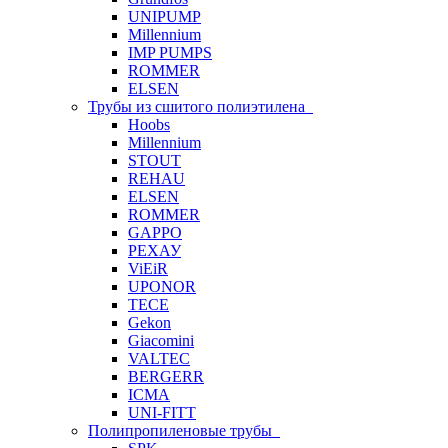
UNIPUMP
Millennium
IMP PUMPS
ROMMER
ELSEN
Трубы из сшитого полиэтилена
Hoobs
Millennium
STOUT
REHAU
ELSEN
ROMMER
GAPPO
РЕХАУ
ViEiR
UPONOR
TECE
Gekon
Giacomini
VALTEC
BERGERR
ICMA
UNI-FITT
Полипропиленовые трубы