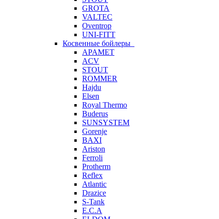
GROTA
VALTEC
Oventrop
UNI-FITT
Косвенные бойлеры
APAMET
ACV
STOUT
ROMMER
Hajdu
Elsen
Royal Thermo
Buderus
SUNSYSTEM
Gorenje
BAXI
Ariston
Ferroli
Protherm
Reflex
Atlantic
Drazice
S-Tank
E.C.A