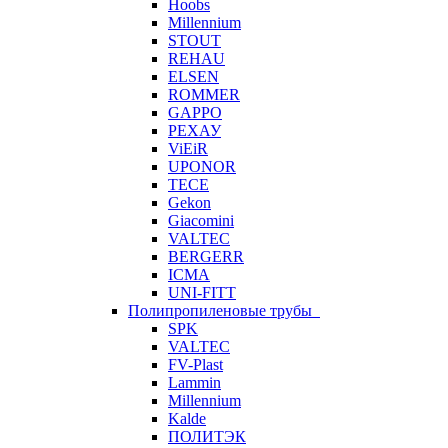
Hoobs
Millennium
STOUT
REHAU
ELSEN
ROMMER
GAPPO
РЕХАУ
ViEiR
UPONOR
TECE
Gekon
Giacomini
VALTEC
BERGERR
ICMA
UNI-FITT
Полипропиленовые трубы
SPK
VALTEC
FV-Plast
Lammin
Millennium
Kalde
ПОЛИТЭК