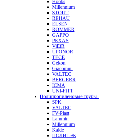
Hoobs
Millennium
STOUT
REHAU
ELSEN
ROMMER
GAPPO
РЕХАУ
ViEiR
UPONOR
TECE
Gekon
Giacomini
VALTEC
BERGERR
ICMA
UNI-FITT
Полипропиленовые трубы
SPK
VALTEC
FV-Plast
Lammin
Millennium
Kalde
ПОЛИТЭК