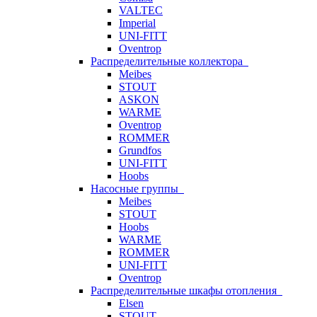
VALTEC
Imperial
UNI-FITT
Oventrop
Распределительные коллектора
Meibes
STOUT
ASKON
WARME
Oventrop
ROMMER
Grundfos
UNI-FITT
Hoobs
Насосные группы
Meibes
STOUT
Hoobs
WARME
ROMMER
UNI-FITT
Oventrop
Распределительные шкафы отопления
Elsen
STOUT