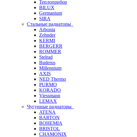
Теплоприбор
BILUX
Germanium
SIRA
Стальные радиаторы
Arbonia
Zehnder
KERMI
BERGERR
ROMMER
Stelrad
Buderus
Millennium
AXIS
NED Thermo
PURMO
KORADO
Viessmann
LEMAX
Чугунные радиаторы
ATENA
BARTON
BOHEMIA
BRISTOL
CHAMONIX