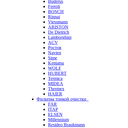
Buderus
Ferroli
BOSCH
Rinnai
Viessmann
ARISTON
De Dietrich
Lamborghini
ACV
Ростов
Navien
Sime
Kentatsu
WOLF
HUBERT
Termica
MIDEA
Thermex
HAIER
Фильтры тонкой очистки
FAR
ITAP
ELSEN
Millennium
Resideo Braukmann