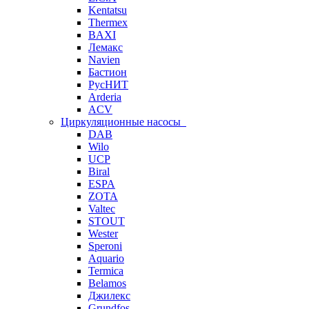
Kentatsu
Thermex
BAXI
Лемакс
Navien
Бастион
РусНИТ
Arderia
ACV
Циркуляционные насосы
DAB
Wilo
UCP
Biral
ESPA
ZOTA
Valtec
STOUT
Wester
Speroni
Aquario
Termica
Belamos
Джилекс
Grundfos