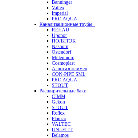
Banninger
Valfex
Imperial
PRO AQUA
Канализационные трубы
REHAU
Uponor
ПОЛИТЭК
Nashorn
Ostendorf
Millennium
Cosmoplast
Агригазполимер
CON-PIPE SML
PRO AQUA
STOUT
Расширительные баки
CIMM
Gekon
STOUT
Reflex
Flamco
VALTEC
UNI-FITT
Belamos