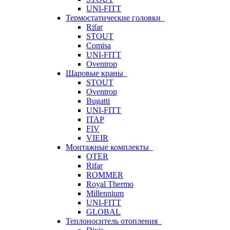
UNI-FITT
Термостатические головки
Rifar
STOUT
Comisa
UNI-FITT
Oventrop
Шаровые краны
STOUT
Oventrop
Bugatti
UNI-FITT
ITAP
FIV
VIEIR
Монтажные комплекты
OTER
Rifar
ROMMER
Royal Thermo
Millennium
UNI-FITT
GLOBAL
Теплоноситель отопления