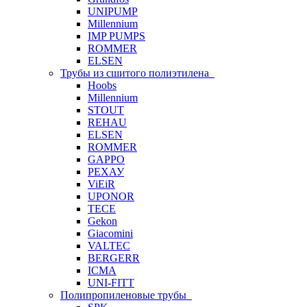
UNIPUMP
Millennium
IMP PUMPS
ROMMER
ELSEN
Трубы из сшитого полиэтилена
Hoobs
Millennium
STOUT
REHAU
ELSEN
ROMMER
GAPPO
РЕХАУ
ViEiR
UPONOR
TECE
Gekon
Giacomini
VALTEC
BERGERR
ICMA
UNI-FITT
Полипропиленовые трубы