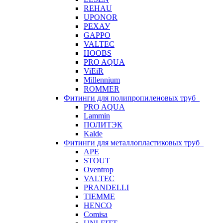
REHAU
UPONOR
РЕХАУ
GAPPO
VALTEC
HOOBS
PRO AQUA
ViEiR
Millennium
ROMMER
Фитинги для полипропиленовых труб
PRO AQUA
Lammin
ПОЛИТЭК
Kalde
Фитинги для металлопластиковых труб
APE
STOUT
Oventrop
VALTEC
PRANDELLI
TIEMME
HENCO
Comisa