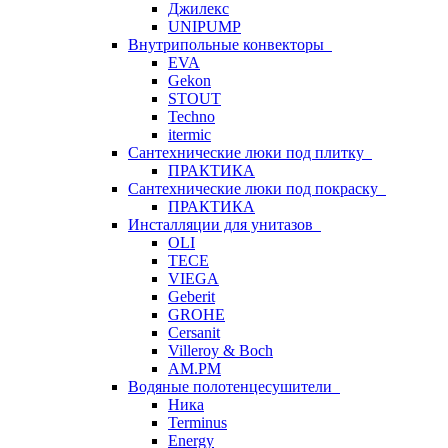
Джилекс
UNIPUMP
Внутрипольные конвекторы
EVA
Gekon
STOUT
Techno
itermic
Сантехнические люки под плитку
ПРАКТИКА
Сантехнические люки под покраску
ПРАКТИКА
Инсталляции для унитазов
OLI
TECE
VIEGA
Geberit
GROHE
Cersanit
Villeroy & Boch
AM.PM
Водяные полотенцесушители
Ника
Terminus
Energy