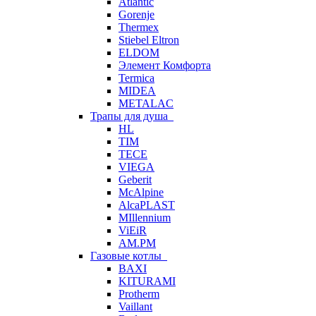
Atlantic
Gorenje
Thermex
Stiebel Eltron
ELDOM
Элемент Комфорта
Termica
MIDEA
METALAC
Трапы для душа
HL
TIM
TECE
VIEGA
Geberit
McAlpine
AlcaPLAST
MIllennium
ViEiR
AM.PM
Газовые котлы
BAXI
KITURAMI
Protherm
Vaillant