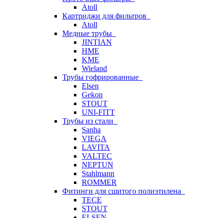
Atoll
Картриджи для фильтров
Atoll
Медные трубы
JINTIAN
HME
KME
Wieland
Трубы гофрированные
Elsen
Gekon
STOUT
UNI-FITT
Трубы из стали
Sanha
VIEGA
LAVITA
VALTEC
NEPTUN
Stahlmann
ROMMER
Фитинги для сшитого полиэтилена
TECE
STOUT
ELSEN