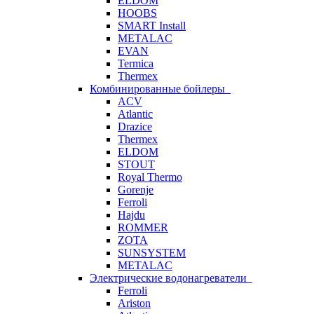
ELDOM
HOOBS
SMART Install
METALAC
EVAN
Termica
Thermex
Комбинированные бойлеры
ACV
Atlantic
Drazice
Thermex
ELDOM
STOUT
Royal Thermo
Gorenje
Ferroli
Hajdu
ROMMER
ZOTA
SUNSYSTEM
METALAC
Электрические водонагреватели
Ferroli
Ariston