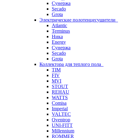
Сунержа
Secado
Grota
Электрические полотенцесушители
Atlantic
Terminus
Ника
Energy
Сунержа
Secado
Grota
Коллектора для теплого пола
TIM
FIV
MVI
STOUT
REHAU
WATTS
Comisa
Imperial
VALTEC
Oventrop
UNI-FITT
Millennium
ROMMER