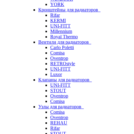
YORK
Кронштейны для радиаторов
Rifar
KERMI
UNI-FITT
Millennium
Royal Thermo
Вентили для радиаторов
Carlo Poletti
Comisa
Oventrop
RETROstyle
UNI-FITT
Luxor
Клапаны для радиаторов
UNI-FITT
STOUT
Oventrop
Comisa
Узлы для радиаторов
Comisa
Oventrop
REHAU
Rifar
STOUT