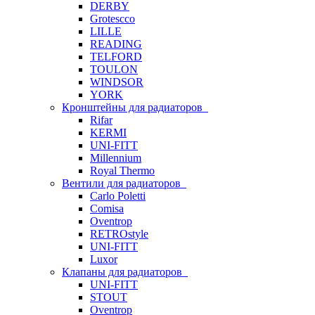
DERBY
Grotescco
LILLE
READING
TELFORD
TOULON
WINDSOR
YORK
Кронштейны для радиаторов
Rifar
KERMI
UNI-FITT
Millennium
Royal Thermo
Вентили для радиаторов
Carlo Poletti
Comisa
Oventrop
RETROstyle
UNI-FITT
Luxor
Клапаны для радиаторов
UNI-FITT
STOUT
Oventrop