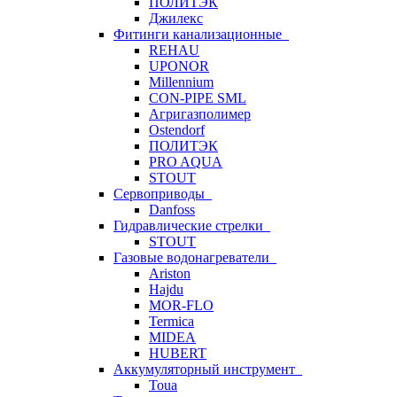
ПОЛИТЭК
Джилекс
Фитинги канализационные
REHAU
UPONOR
Millennium
CON-PIPE SML
Агригазполимер
Ostendorf
ПОЛИТЭК
PRO AQUA
STOUT
Сервоприводы
Danfoss
Гидравлические стрелки
STOUT
Газовые водонагреватели
Ariston
Hajdu
MOR-FLO
Termica
MIDEA
HUBERT
Аккумуляторный инструмент
Toua