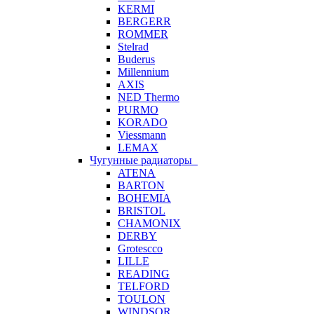
KERMI
BERGERR
ROMMER
Stelrad
Buderus
Millennium
AXIS
NED Thermo
PURMO
KORADO
Viessmann
LEMAX
Чугунные радиаторы
ATENA
BARTON
BOHEMIA
BRISTOL
CHAMONIX
DERBY
Grotescco
LILLE
READING
TELFORD
TOULON
WINDSOR