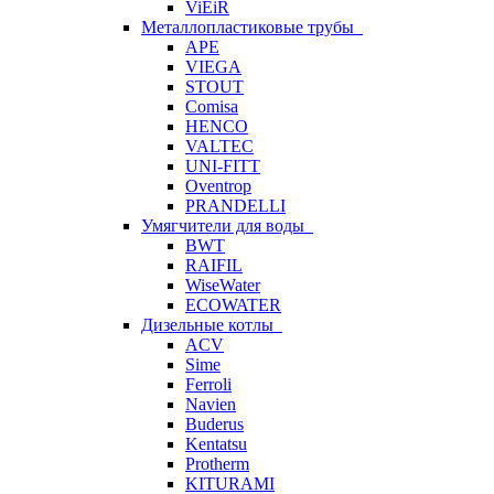
ViEiR
Металлопластиковые трубы
APE
VIEGA
STOUT
Comisa
HENCO
VALTEC
UNI-FITT
Oventrop
PRANDELLI
Умягчители для воды
BWT
RAIFIL
WiseWater
ECOWATER
Дизельные котлы
ACV
Sime
Ferroli
Navien
Buderus
Kentatsu
Protherm
KITURAMI