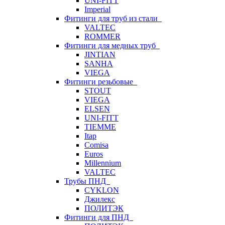
UNI-FITT
Imperial
Фитинги для труб из стали
VALTEC
ROMMER
Фитинги для медных труб
JINTIAN
SANHA
VIEGA
Фитинги резьбовые
STOUT
VIEGA
ELSEN
UNI-FITT
TIEMME
Itap
Comisa
Euros
Millennium
VALTEC
Трубы ПНД
CYKLON
Джилекс
ПОЛИТЭК
Фитинги для ПНД