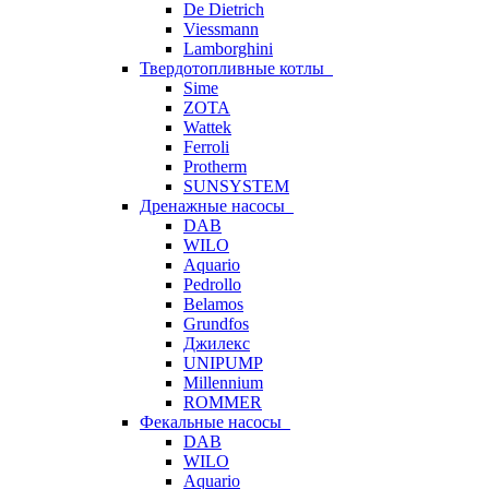
De Dietrich
Viessmann
Lamborghini
Твердотопливные котлы
Sime
ZOTA
Wattek
Ferroli
Protherm
SUNSYSTEM
Дренажные насосы
DAB
WILO
Aquario
Pedrollo
Belamos
Grundfos
Джилекс
UNIPUMP
Millennium
ROMMER
Фекальные насосы
DAB
WILO
Aquario