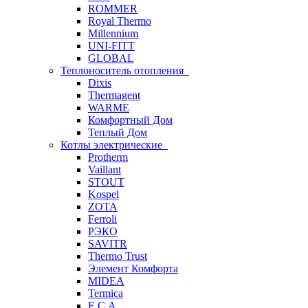
ROMMER
Royal Thermo
Millennium
UNI-FITT
GLOBAL
Теплоноситель отопления
Dixis
Thermagent
WARME
Комфортный Дом
Теплый Дом
Котлы электрические
Protherm
Vaillant
STOUT
Kospel
ZOTA
Ferroli
РЭКО
SAVITR
Thermo Trust
Элемент Комфорта
MIDEA
Termica
E.C.A