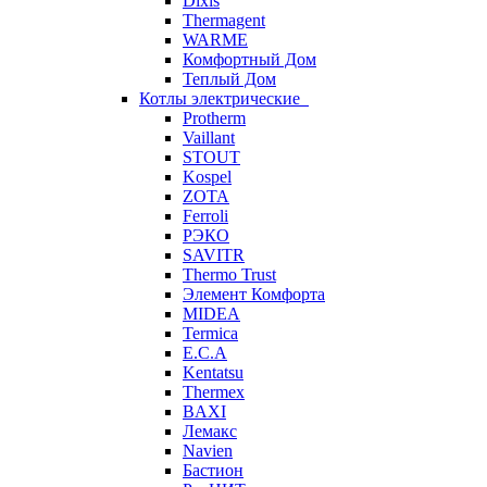
Dixis
Thermagent
WARME
Комфортный Дом
Теплый Дом
Котлы электрические
Protherm
Vaillant
STOUT
Kospel
ZOTA
Ferroli
РЭКО
SAVITR
Thermo Trust
Элемент Комфорта
MIDEA
Termica
E.C.A
Kentatsu
Thermex
BAXI
Лемакс
Navien
Бастион