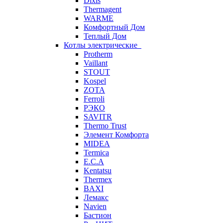
Dixis
Thermagent
WARME
Комфортный Дом
Теплый Дом
Котлы электрические
Protherm
Vaillant
STOUT
Kospel
ZOTA
Ferroli
РЭКО
SAVITR
Thermo Trust
Элемент Комфорта
MIDEA
Termica
E.C.A
Kentatsu
Thermex
BAXI
Лемакс
Navien
Бастион