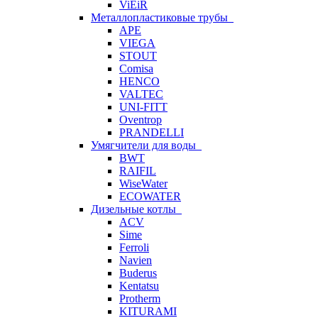
ViEiR
Металлопластиковые трубы
APE
VIEGA
STOUT
Comisa
HENCO
VALTEC
UNI-FITT
Oventrop
PRANDELLI
Умягчители для воды
BWT
RAIFIL
WiseWater
ECOWATER
Дизельные котлы
ACV
Sime
Ferroli
Navien
Buderus
Kentatsu
Protherm
KITURAMI