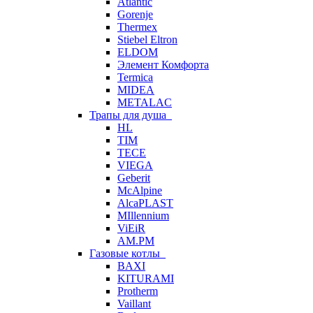
Atlantic
Gorenje
Thermex
Stiebel Eltron
ELDOM
Элемент Комфорта
Termica
MIDEA
METALAC
Трапы для душа
HL
TIM
TECE
VIEGA
Geberit
McAlpine
AlcaPLAST
MIllennium
ViEiR
AM.PM
Газовые котлы
BAXI
KITURAMI
Protherm
Vaillant