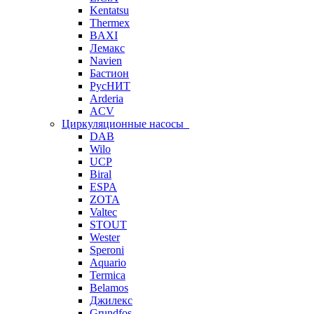
Kentatsu
Thermex
BAXI
Лемакс
Navien
Бастион
РусНИТ
Arderia
ACV
Циркуляционные насосы
DAB
Wilo
UCP
Biral
ESPA
ZOTA
Valtec
STOUT
Wester
Speroni
Aquario
Termica
Belamos
Джилекс
Grundfos