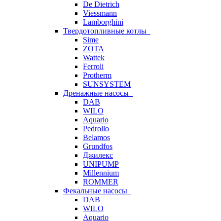
De Dietrich
Viessmann
Lamborghini
Твердотопливные котлы
Sime
ZOTA
Wattek
Ferroli
Protherm
SUNSYSTEM
Дренажные насосы
DAB
WILO
Aquario
Pedrollo
Belamos
Grundfos
Джилекс
UNIPUMP
Millennium
ROMMER
Фекальные насосы
DAB
WILO
Aquario