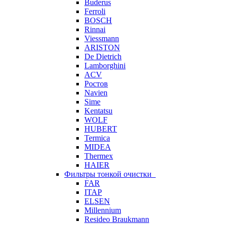
Buderus
Ferroli
BOSCH
Rinnai
Viessmann
ARISTON
De Dietrich
Lamborghini
ACV
Ростов
Navien
Sime
Kentatsu
WOLF
HUBERT
Termica
MIDEA
Thermex
HAIER
Фильтры тонкой очистки
FAR
ITAP
ELSEN
Millennium
Resideo Braukmann