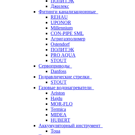
ПОЛИТЭК
Джилекс
Фитинги канализационные
REHAU
UPONOR
Millennium
CON-PIPE SML
Агригазполимер
Ostendorf
ПОЛИТЭК
PRO AQUA
STOUT
Сервоприводы
Danfoss
Гидравлические стрелки
STOUT
Газовые водонагреватели
Ariston
Hajdu
MOR-FLO
Termica
MIDEA
HUBERT
Аккумуляторный инструмент
Toua