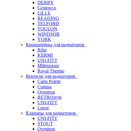
DERBY
Grotescco
LILLE
READING
TELFORD
TOULON
WINDSOR
YORK
Кронштейны для радиаторов
Rifar
KERMI
UNI-FITT
Millennium
Royal Thermo
Вентили для радиаторов
Carlo Poletti
Comisa
Oventrop
RETROstyle
UNI-FITT
Luxor
Клапаны для радиаторов
UNI-FITT
STOUT
Oventrop