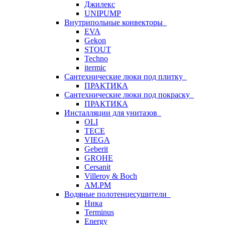
Джилекс
UNIPUMP
Внутрипольные конвекторы
EVA
Gekon
STOUT
Techno
itermic
Сантехнические люки под плитку
ПРАКТИКА
Сантехнические люки под покраску
ПРАКТИКА
Инсталляции для унитазов
OLI
TECE
VIEGA
Geberit
GROHE
Cersanit
Villeroy & Boch
AM.PM
Водяные полотенцесушители
Ника
Terminus
Energy