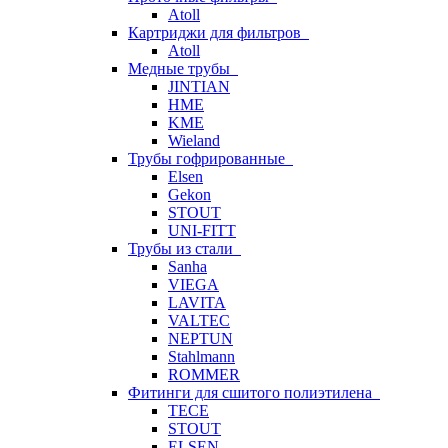
Atoll
Картриджи для фильтров
Atoll
Медные трубы
JINTIAN
HME
KME
Wieland
Трубы гофрированные
Elsen
Gekon
STOUT
UNI-FITT
Трубы из стали
Sanha
VIEGA
LAVITA
VALTEC
NEPTUN
Stahlmann
ROMMER
Фитинги для сшитого полиэтилена
TECE
STOUT
ELSEN