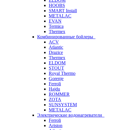
ELDOM
HOOBS
SMART Install
METALAC
EVAN
Termica
Thermex
Комбинированные бойлеры
ACV
Atlantic
Drazice
Thermex
ELDOM
STOUT
Royal Thermo
Gorenje
Ferroli
Hajdu
ROMMER
ZOTA
SUNSYSTEM
METALAC
Электрические водонагреватели
Ferroli
Ariston