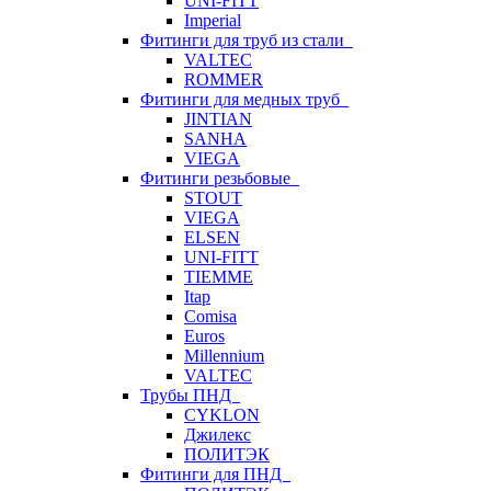
UNI-FITT
Imperial
Фитинги для труб из стали
VALTEC
ROMMER
Фитинги для медных труб
JINTIAN
SANHA
VIEGA
Фитинги резьбовые
STOUT
VIEGA
ELSEN
UNI-FITT
TIEMME
Itap
Comisa
Euros
Millennium
VALTEC
Трубы ПНД
CYKLON
Джилекс
ПОЛИТЭК
Фитинги для ПНД