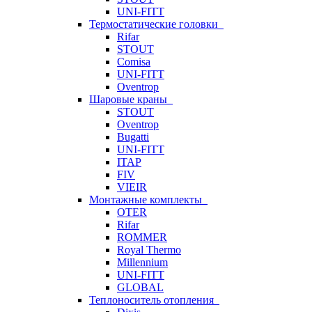
UNI-FITT
Термостатические головки
Rifar
STOUT
Comisa
UNI-FITT
Oventrop
Шаровые краны
STOUT
Oventrop
Bugatti
UNI-FITT
ITAP
FIV
VIEIR
Монтажные комплекты
OTER
Rifar
ROMMER
Royal Thermo
Millennium
UNI-FITT
GLOBAL
Теплоноситель отопления