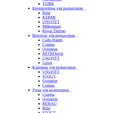
YORK
Кронштейны для радиаторов
Rifar
KERMI
UNI-FITT
Millennium
Royal Thermo
Вентили для радиаторов
Carlo Poletti
Comisa
Oventrop
RETROstyle
UNI-FITT
Luxor
Клапаны для радиаторов
UNI-FITT
STOUT
Oventrop
Comisa
Узлы для радиаторов
Comisa
Oventrop
REHAU
Rifar
STOUT