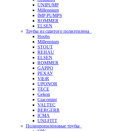
UNIPUMP
Millennium
IMP PUMPS
ROMMER
ELSEN
Трубы из сшитого полиэтилена
Hoobs
Millennium
STOUT
REHAU
ELSEN
ROMMER
GAPPO
РЕХАУ
ViEiR
UPONOR
TECE
Gekon
Giacomini
VALTEC
BERGERR
ICMA
UNI-FITT
Полипропиленовые трубы