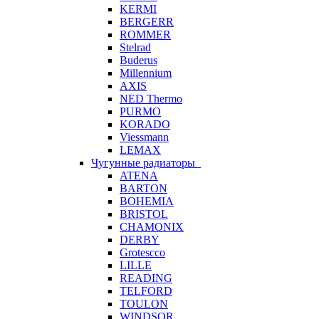
KERMI
BERGERR
ROMMER
Stelrad
Buderus
Millennium
AXIS
NED Thermo
PURMO
KORADO
Viessmann
LEMAX
Чугунные радиаторы
ATENA
BARTON
BOHEMIA
BRISTOL
CHAMONIX
DERBY
Grotescco
LILLE
READING
TELFORD
TOULON
WINDSOR