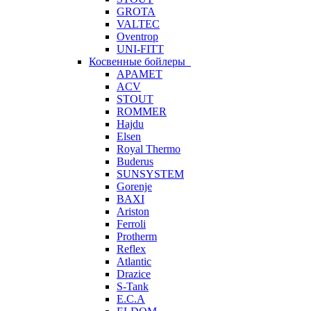
GROTA
VALTEC
Oventrop
UNI-FITT
Косвенные бойлеры
APAMET
ACV
STOUT
ROMMER
Hajdu
Elsen
Royal Thermo
Buderus
SUNSYSTEM
Gorenje
BAXI
Ariston
Ferroli
Protherm
Reflex
Atlantic
Drazice
S-Tank
E.C.A