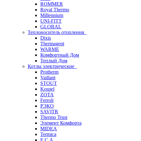
ROMMER
Royal Thermo
Millennium
UNI-FITT
GLOBAL
Теплоноситель отопления
Dixis
Thermagent
WARME
Комфортный Дом
Теплый Дом
Котлы электрические
Protherm
Vaillant
STOUT
Kospel
ZOTA
Ferroli
РЭКО
SAVITR
Thermo Trust
Элемент Комфорта
MIDEA
Termica
E.C.A