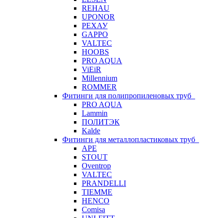
REHAU
UPONOR
РЕХАУ
GAPPO
VALTEC
HOOBS
PRO AQUA
ViEiR
Millennium
ROMMER
Фитинги для полипропиленовых труб
PRO AQUA
Lammin
ПОЛИТЭК
Kalde
Фитинги для металлопластиковых труб
APE
STOUT
Oventrop
VALTEC
PRANDELLI
TIEMME
HENCO
Comisa