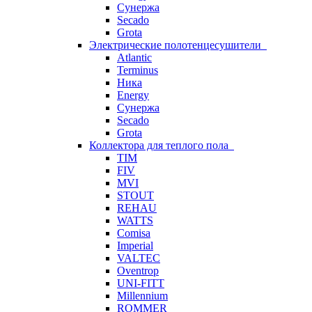
Сунержа
Secado
Grota
Электрические полотенцесушители
Atlantic
Terminus
Ника
Energy
Сунержа
Secado
Grota
Коллектора для теплого пола
TIM
FIV
MVI
STOUT
REHAU
WATTS
Comisa
Imperial
VALTEC
Oventrop
UNI-FITT
Millennium
ROMMER