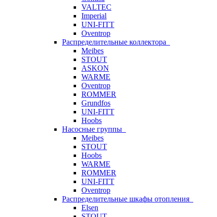
VALTEC
Imperial
UNI-FITT
Oventrop
Распределительные коллектора
Meibes
STOUT
ASKON
WARME
Oventrop
ROMMER
Grundfos
UNI-FITT
Hoobs
Насосные группы
Meibes
STOUT
Hoobs
WARME
ROMMER
UNI-FITT
Oventrop
Распределительные шкафы отопления
Elsen
STOUT