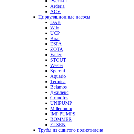
РусНИТ
Arderia
ACV
Циркуляционные насосы
DAB
Wilo
UCP
Biral
ESPA
ZOTA
Valtec
STOUT
Wester
Speroni
Aquario
Termica
Belamos
Джилекс
Grundfos
UNIPUMP
Millennium
IMP PUMPS
ROMMER
ELSEN
Трубы из сшитого полиэтилена