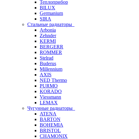
Теплоприбор
BILUX
Germanium
SIRA
Стальные радиаторы
Arbonia
Zehnder
KERMI
BERGERR
ROMMER
Stelrad
Buderus
Millennium
AXIS
NED Thermo
PURMO
KORADO
Viessmann
LEMAX
Чугунные радиаторы
ATENA
BARTON
BOHEMIA
BRISTOL
CHAMONIX