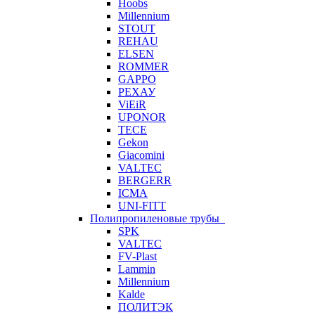
Hoobs
Millennium
STOUT
REHAU
ELSEN
ROMMER
GAPPO
РЕХАУ
ViEiR
UPONOR
TECE
Gekon
Giacomini
VALTEC
BERGERR
ICMA
UNI-FITT
Полипропиленовые трубы
SPK
VALTEC
FV-Plast
Lammin
Millennium
Kalde
ПОЛИТЭК