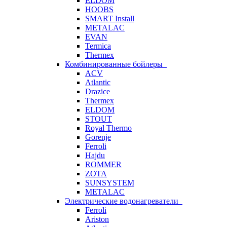
ELDOM
HOOBS
SMART Install
METALAC
EVAN
Termica
Thermex
Комбинированные бойлеры
ACV
Atlantic
Drazice
Thermex
ELDOM
STOUT
Royal Thermo
Gorenje
Ferroli
Hajdu
ROMMER
ZOTA
SUNSYSTEM
METALAC
Электрические водонагреватели
Ferroli
Ariston