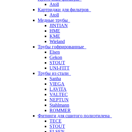
Atoll
Картриджи для фильтров
Atoll
Медные трубы
JINTIAN
HME
KME
Wieland
Трубы гофрированные
Elsen
Gekon
STOUT
UNI-FITT
Трубы из стали
Sanha
VIEGA
LAVITA
VALTEC
NEPTUN
Stahlmann
ROMMER
Фитинги для сшитого полиэтилена
TECE
STOUT
ELSEN