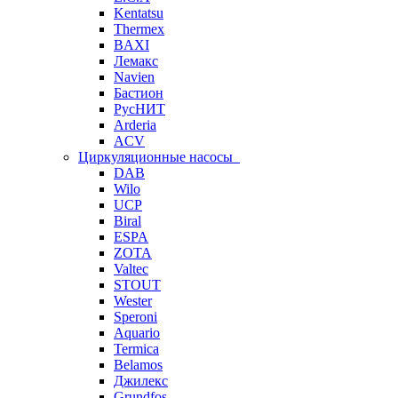
Kentatsu
Thermex
BAXI
Лемакс
Navien
Бастион
РусНИТ
Arderia
ACV
Циркуляционные насосы
DAB
Wilo
UCP
Biral
ESPA
ZOTA
Valtec
STOUT
Wester
Speroni
Aquario
Termica
Belamos
Джилекс
Grundfos