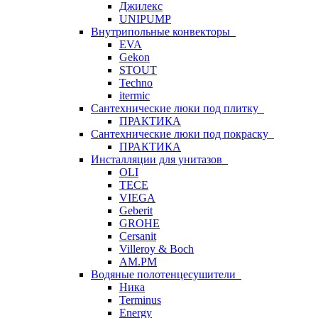
Джилекс
UNIPUMP
Внутрипольные конвекторы
EVA
Gekon
STOUT
Techno
itermic
Сантехнические люки под плитку
ПРАКТИКА
Сантехнические люки под покраску
ПРАКТИКА
Инсталляции для унитазов
OLI
TECE
VIEGA
Geberit
GROHE
Cersanit
Villeroy & Boch
AM.PM
Водяные полотенцесушители
Ника
Terminus
Energy