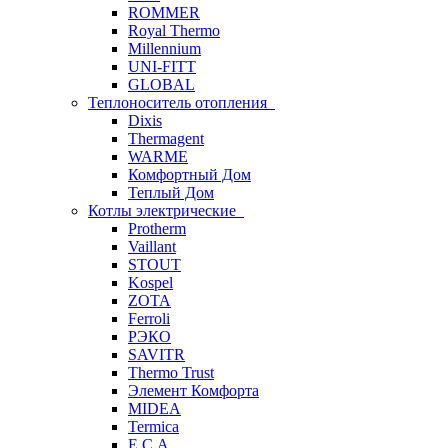
ROMMER
Royal Thermo
Millennium
UNI-FITT
GLOBAL
Теплоноситель отопления
Dixis
Thermagent
WARME
Комфортный Дом
Теплый Дом
Котлы электрические
Protherm
Vaillant
STOUT
Kospel
ZOTA
Ferroli
РЭКО
SAVITR
Thermo Trust
Элемент Комфорта
MIDEA
Termica
E.C.A