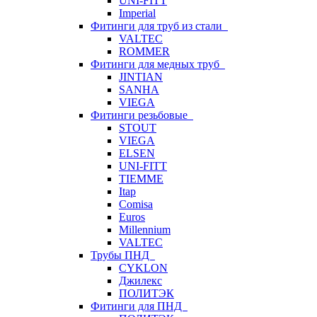
UNI-FITT
Imperial
Фитинги для труб из стали
VALTEC
ROMMER
Фитинги для медных труб
JINTIAN
SANHA
VIEGA
Фитинги резьбовые
STOUT
VIEGA
ELSEN
UNI-FITT
TIEMME
Itap
Comisa
Euros
Millennium
VALTEC
Трубы ПНД
CYKLON
Джилекс
ПОЛИТЭК
Фитинги для ПНД