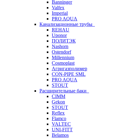
Banninger
Valfex
Imperial
PRO AQUA
Канализационные трубы
REHAU
Uponor
ПОЛИТЭК
Nashorn
Ostendorf
Millennium
Cosmoplast
Агригазполимер
CON-PIPE SML
PRO AQUA
STOUT
Расширительные баки
CIMM
Gekon
STOUT
Reflex
Flamco
VALTEC
UNI-FITT
Belamos