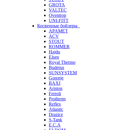
GROTA
VALTEC
Oventrop
UNI-FITT
Косвенные бойлеры
APAMET
ACV
STOUT
ROMMER
Hajdu
Elsen
Royal Thermo
Buderus
SUNSYSTEM
Gorenje
BAXI
Ariston
Ferroli
Protherm
Reflex
Atlantic
Drazice
S-Tank
E.C.A