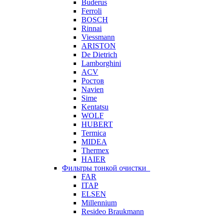
Buderus
Ferroli
BOSCH
Rinnai
Viessmann
ARISTON
De Dietrich
Lamborghini
ACV
Ростов
Navien
Sime
Kentatsu
WOLF
HUBERT
Termica
MIDEA
Thermex
HAIER
Фильтры тонкой очистки
FAR
ITAP
ELSEN
Millennium
Resideo Braukmann