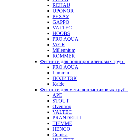
REHAU
UPONOR
РЕХАУ
GAPPO
VALTEC
HOOBS
PRO AQUA
ViEiR
Millennium
ROMMER
Фитинги для полипропиленовых труб
PRO AQUA
Lammin
ПОЛИТЭК
Kalde
Фитинги для металлопластиковых труб
APE
STOUT
Oventrop
VALTEC
PRANDELLI
TIEMME
HENCO
Comisa