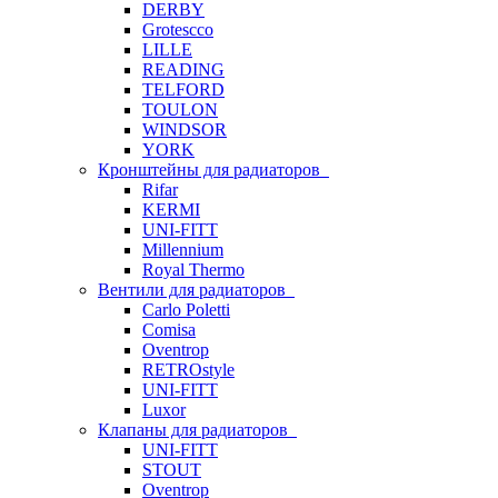
DERBY
Grotescco
LILLE
READING
TELFORD
TOULON
WINDSOR
YORK
Кронштейны для радиаторов
Rifar
KERMI
UNI-FITT
Millennium
Royal Thermo
Вентили для радиаторов
Carlo Poletti
Comisa
Oventrop
RETROstyle
UNI-FITT
Luxor
Клапаны для радиаторов
UNI-FITT
STOUT
Oventrop