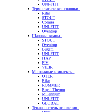
UNI-FITT
Термостатические головки
Rifar
STOUT
Comisa
UNI-FITT
Oventrop
Шаровые краны
STOUT
Oventrop
Bugatti
UNI-FITT
ITAP
FIV
VIEIR
Монтажные комплекты
OTER
Rifar
ROMMER
Royal Thermo
Millennium
UNI-FITT
GLOBAL
Теплоноситель отопления