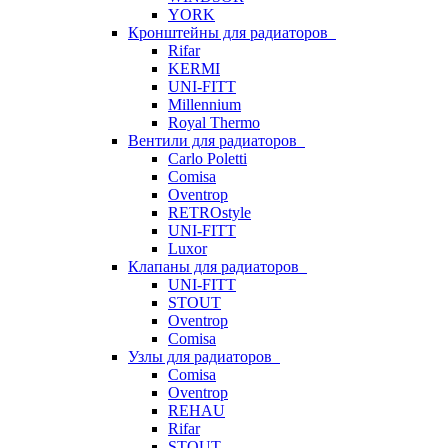
YORK
Кронштейны для радиаторов
Rifar
KERMI
UNI-FITT
Millennium
Royal Thermo
Вентили для радиаторов
Carlo Poletti
Comisa
Oventrop
RETROstyle
UNI-FITT
Luxor
Клапаны для радиаторов
UNI-FITT
STOUT
Oventrop
Comisa
Узлы для радиаторов
Comisa
Oventrop
REHAU
Rifar
STOUT