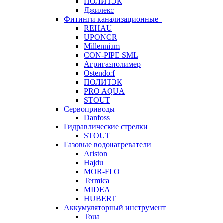
ПОЛИТЭК
Джилекс
Фитинги канализационные
REHAU
UPONOR
Millennium
CON-PIPE SML
Агригазполимер
Ostendorf
ПОЛИТЭК
PRO AQUA
STOUT
Сервоприводы
Danfoss
Гидравлические стрелки
STOUT
Газовые водонагреватели
Ariston
Hajdu
MOR-FLO
Termica
MIDEA
HUBERT
Аккумуляторный инструмент
Toua