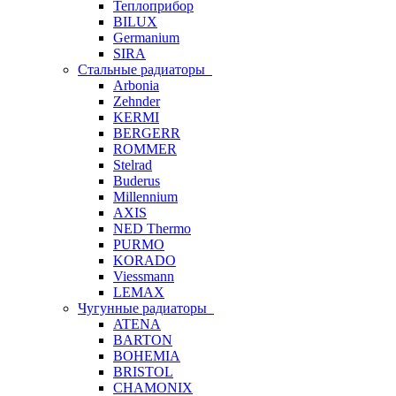
Теплоприбор
BILUX
Germanium
SIRA
Стальные радиаторы
Arbonia
Zehnder
KERMI
BERGERR
ROMMER
Stelrad
Buderus
Millennium
AXIS
NED Thermo
PURMO
KORADO
Viessmann
LEMAX
Чугунные радиаторы
ATENA
BARTON
BOHEMIA
BRISTOL
CHAMONIX