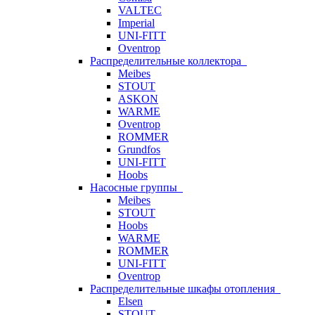
VALTEC
Imperial
UNI-FITT
Oventrop
Распределительные коллектора
Meibes
STOUT
ASKON
WARME
Oventrop
ROMMER
Grundfos
UNI-FITT
Hoobs
Насосные группы
Meibes
STOUT
Hoobs
WARME
ROMMER
UNI-FITT
Oventrop
Распределительные шкафы отопления
Elsen
STOUT