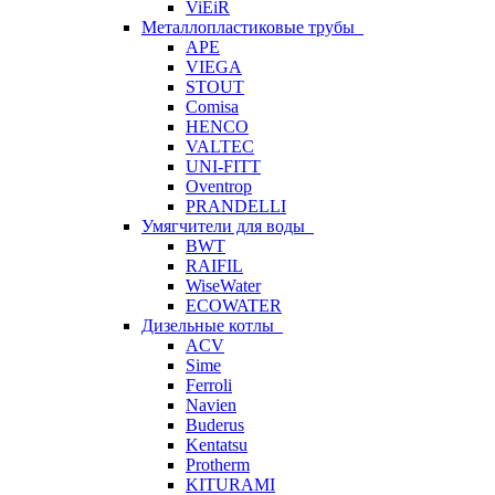
ViEiR
Металлопластиковые трубы
APE
VIEGA
STOUT
Comisa
HENCO
VALTEC
UNI-FITT
Oventrop
PRANDELLI
Умягчители для воды
BWT
RAIFIL
WiseWater
ECOWATER
Дизельные котлы
ACV
Sime
Ferroli
Navien
Buderus
Kentatsu
Protherm
KITURAMI