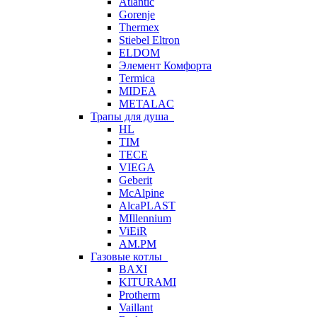
Atlantic
Gorenje
Thermex
Stiebel Eltron
ELDOM
Элемент Комфорта
Termica
MIDEA
METALAC
Трапы для душа
HL
TIM
TECE
VIEGA
Geberit
McAlpine
AlcaPLAST
MIllennium
ViEiR
AM.PM
Газовые котлы
BAXI
KITURAMI
Protherm
Vaillant