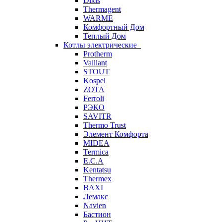
Dixis
Thermagent
WARME
Комфортный Дом
Теплый Дом
Котлы электрические
Protherm
Vaillant
STOUT
Kospel
ZOTA
Ferroli
РЭКО
SAVITR
Thermo Trust
Элемент Комфорта
MIDEA
Termica
E.C.A
Kentatsu
Thermex
BAXI
Лемакс
Navien
Бастион