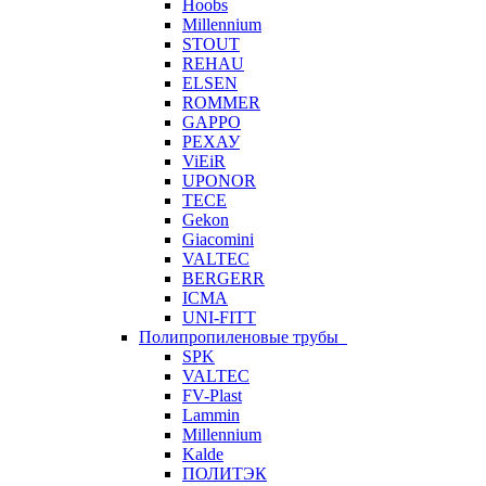
Hoobs
Millennium
STOUT
REHAU
ELSEN
ROMMER
GAPPO
РЕХАУ
ViEiR
UPONOR
TECE
Gekon
Giacomini
VALTEC
BERGERR
ICMA
UNI-FITT
Полипропиленовые трубы
SPK
VALTEC
FV-Plast
Lammin
Millennium
Kalde
ПОЛИТЭК