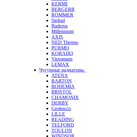
KERMI
BERGERR
ROMMER
Stelrad
Buderus
Millennium
AXIS
NED Thermo
PURMO
KORADO
Viessmann
LEMAX
Чугунные радиаторы
ATENA
BARTON
BOHEMIA
BRISTOL
CHAMONIX
DERBY
Grotescco
LILLE
READING
TELFORD
TOULON
WINDSOR