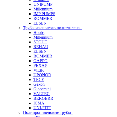
UNIPUMP
Millennium
IMP PUMPS
ROMMER
ELSEN
Трубы из сшитого полиэтилена
Hoobs
Millennium
STOUT
REHAU
ELSEN
ROMMER
GAPPO
РЕХАУ
ViEiR
UPONOR
TECE
Gekon
Giacomini
VALTEC
BERGERR
ICMA
UNI-FITT
Полипропиленовые трубы