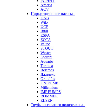
РусНИТ
Arderia
ACV
Циркуляционные насосы
DAB
Wilo
UCP
Biral
ESPA
ZOTA
Valtec
STOUT
Wester
Speroni
Aquario
Termica
Belamos
Джилекс
Grundfos
UNIPUMP
Millennium
IMP PUMPS
ROMMER
ELSEN
Трубы из сшитого полиэтилена