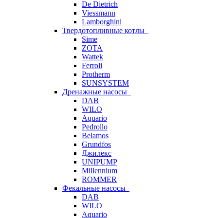
De Dietrich
Viessmann
Lamborghini
Твердотопливные котлы
Sime
ZOTA
Wattek
Ferroli
Protherm
SUNSYSTEM
Дренажные насосы
DAB
WILO
Aquario
Pedrollo
Belamos
Grundfos
Джилекс
UNIPUMP
Millennium
ROMMER
Фекальные насосы
DAB
WILO
Aquario