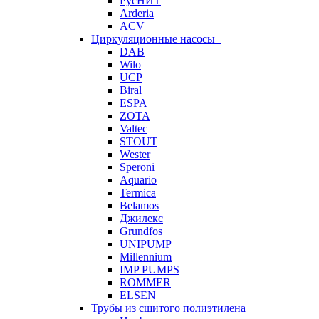
РусНИТ
Arderia
ACV
Циркуляционные насосы
DAB
Wilo
UCP
Biral
ESPA
ZOTA
Valtec
STOUT
Wester
Speroni
Aquario
Termica
Belamos
Джилекс
Grundfos
UNIPUMP
Millennium
IMP PUMPS
ROMMER
ELSEN
Трубы из сшитого полиэтилена