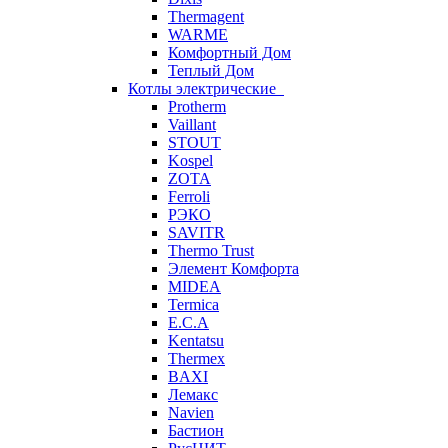
Thermagent
WARME
Комфортный Дом
Теплый Дом
Котлы электрические
Protherm
Vaillant
STOUT
Kospel
ZOTA
Ferroli
РЭКО
SAVITR
Thermo Trust
Элемент Комфорта
MIDEA
Termica
E.C.A
Kentatsu
Thermex
BAXI
Лемакс
Navien
Бастион