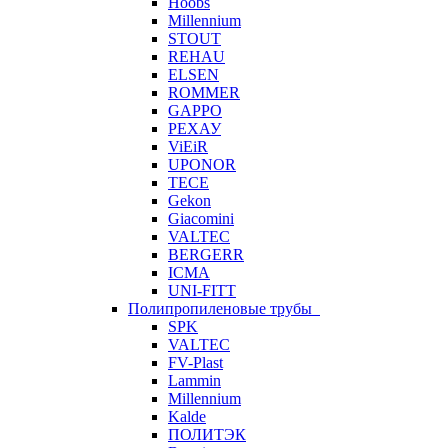
Hoobs
Millennium
STOUT
REHAU
ELSEN
ROMMER
GAPPO
РЕХАУ
ViEiR
UPONOR
TECE
Gekon
Giacomini
VALTEC
BERGERR
ICMA
UNI-FITT
Полипропиленовые трубы
SPK
VALTEC
FV-Plast
Lammin
Millennium
Kalde
ПОЛИТЭК