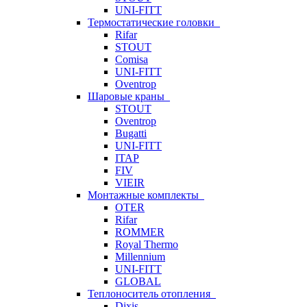
UNI-FITT
Термостатические головки
Rifar
STOUT
Comisa
UNI-FITT
Oventrop
Шаровые краны
STOUT
Oventrop
Bugatti
UNI-FITT
ITAP
FIV
VIEIR
Монтажные комплекты
OTER
Rifar
ROMMER
Royal Thermo
Millennium
UNI-FITT
GLOBAL
Теплоноситель отопления
Dixis