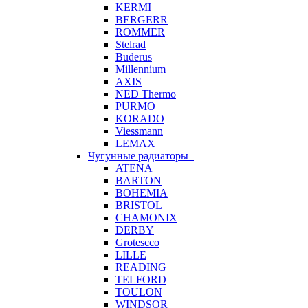
KERMI
BERGERR
ROMMER
Stelrad
Buderus
Millennium
AXIS
NED Thermo
PURMO
KORADO
Viessmann
LEMAX
Чугунные радиаторы
ATENA
BARTON
BOHEMIA
BRISTOL
CHAMONIX
DERBY
Grotescco
LILLE
READING
TELFORD
TOULON
WINDSOR