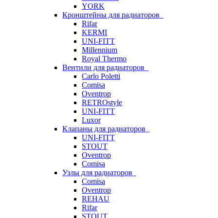
YORK
Кронштейны для радиаторов
Rifar
KERMI
UNI-FITT
Millennium
Royal Thermo
Вентили для радиаторов
Carlo Poletti
Comisa
Oventrop
RETROstyle
UNI-FITT
Luxor
Клапаны для радиаторов
UNI-FITT
STOUT
Oventrop
Comisa
Узлы для радиаторов
Comisa
Oventrop
REHAU
Rifar
STOUT