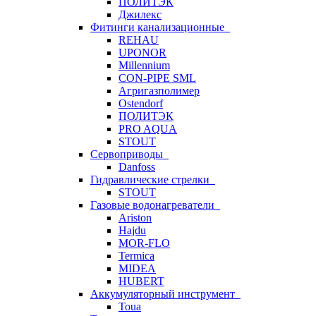
ПОЛИТЭК
Джилекс
Фитинги канализационные
REHAU
UPONOR
Millennium
CON-PIPE SML
Агригазполимер
Ostendorf
ПОЛИТЭК
PRO AQUA
STOUT
Сервоприводы
Danfoss
Гидравлические стрелки
STOUT
Газовые водонагреватели
Ariston
Hajdu
MOR-FLO
Termica
MIDEA
HUBERT
Аккумуляторный инструмент
Toua