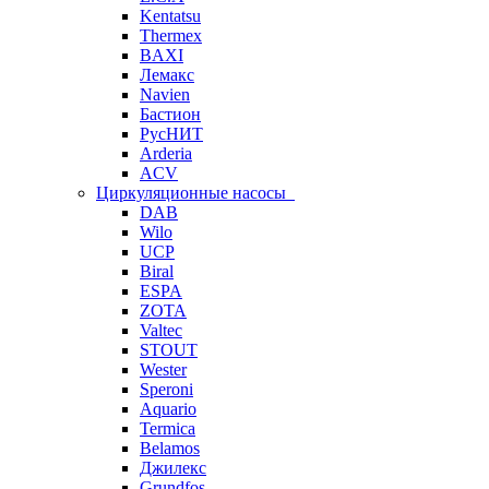
Kentatsu
Thermex
BAXI
Лемакс
Navien
Бастион
РусНИТ
Arderia
ACV
Циркуляционные насосы
DAB
Wilo
UCP
Biral
ESPA
ZOTA
Valtec
STOUT
Wester
Speroni
Aquario
Termica
Belamos
Джилекс
Grundfos