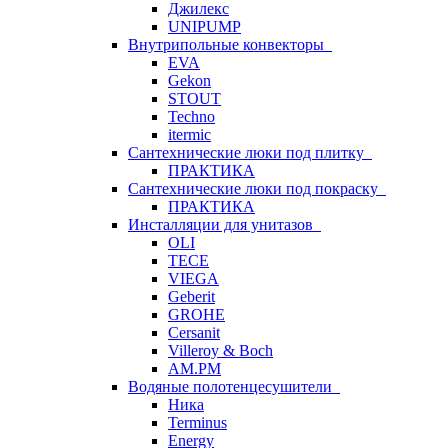
Джилекс
UNIPUMP
Внутрипольные конвекторы
EVA
Gekon
STOUT
Techno
itermic
Сантехнические люки под плитку
ПРАКТИКА
Сантехнические люки под покраску
ПРАКТИКА
Инсталляции для унитазов
OLI
TECE
VIEGA
Geberit
GROHE
Cersanit
Villeroy & Boch
AM.PM
Водяные полотенцесушители
Ника
Terminus
Energy