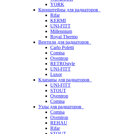
YORK
Кронштейны для радиаторов
Rifar
KERMI
UNI-FITT
Millennium
Royal Thermo
Вентили для радиаторов
Carlo Poletti
Comisa
Oventrop
RETROstyle
UNI-FITT
Luxor
Клапаны для радиаторов
UNI-FITT
STOUT
Oventrop
Comisa
Узлы для радиаторов
Comisa
Oventrop
REHAU
Rifar
STOUT