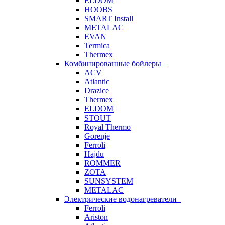
ELDOM
HOOBS
SMART Install
METALAC
EVAN
Termica
Thermex
Комбинированные бойлеры
ACV
Atlantic
Drazice
Thermex
ELDOM
STOUT
Royal Thermo
Gorenje
Ferroli
Hajdu
ROMMER
ZOTA
SUNSYSTEM
METALAC
Электрические водонагреватели
Ferroli
Ariston