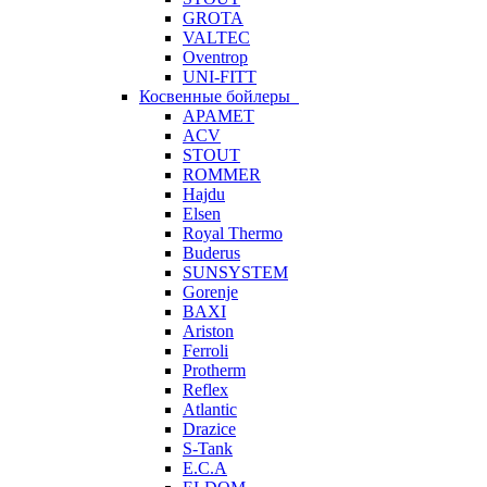
GROTA
VALTEC
Oventrop
UNI-FITT
Косвенные бойлеры
APAMET
ACV
STOUT
ROMMER
Hajdu
Elsen
Royal Thermo
Buderus
SUNSYSTEM
Gorenje
BAXI
Ariston
Ferroli
Protherm
Reflex
Atlantic
Drazice
S-Tank
E.C.A