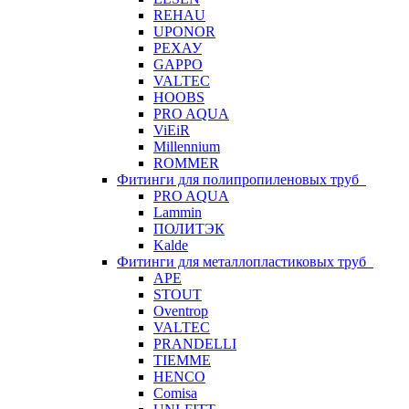
REHAU
UPONOR
РЕХАУ
GAPPO
VALTEC
HOOBS
PRO AQUA
ViEiR
Millennium
ROMMER
Фитинги для полипропиленовых труб
PRO AQUA
Lammin
ПОЛИТЭК
Kalde
Фитинги для металлопластиковых труб
APE
STOUT
Oventrop
VALTEC
PRANDELLI
TIEMME
HENCO
Comisa