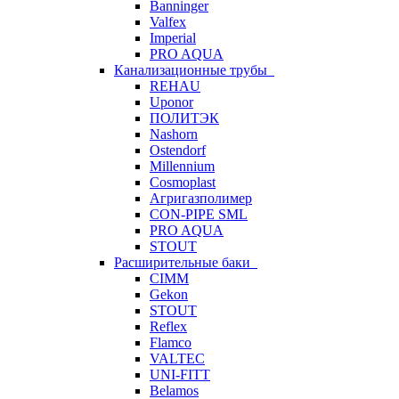
Banninger
Valfex
Imperial
PRO AQUA
Канализационные трубы
REHAU
Uponor
ПОЛИТЭК
Nashorn
Ostendorf
Millennium
Cosmoplast
Агригазполимер
CON-PIPE SML
PRO AQUA
STOUT
Расширительные баки
CIMM
Gekon
STOUT
Reflex
Flamco
VALTEC
UNI-FITT
Belamos