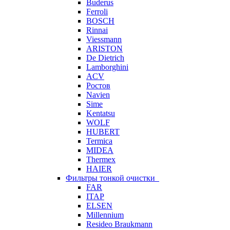
Buderus
Ferroli
BOSCH
Rinnai
Viessmann
ARISTON
De Dietrich
Lamborghini
ACV
Ростов
Navien
Sime
Kentatsu
WOLF
HUBERT
Termica
MIDEA
Thermex
HAIER
Фильтры тонкой очистки
FAR
ITAP
ELSEN
Millennium
Resideo Braukmann