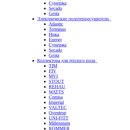
Сунержа
Secado
Grota
Электрические полотенцесушители
Atlantic
Terminus
Ника
Energy
Сунержа
Secado
Grota
Коллектора для теплого пола
TIM
FIV
MVI
STOUT
REHAU
WATTS
Comisa
Imperial
VALTEC
Oventrop
UNI-FITT
Millennium
ROMMER