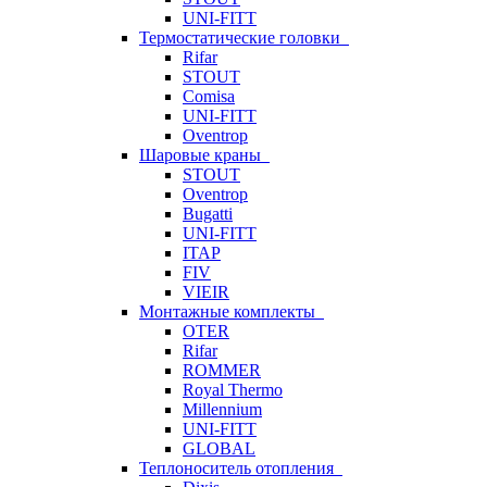
UNI-FITT
Термостатические головки
Rifar
STOUT
Comisa
UNI-FITT
Oventrop
Шаровые краны
STOUT
Oventrop
Bugatti
UNI-FITT
ITAP
FIV
VIEIR
Монтажные комплекты
OTER
Rifar
ROMMER
Royal Thermo
Millennium
UNI-FITT
GLOBAL
Теплоноситель отопления