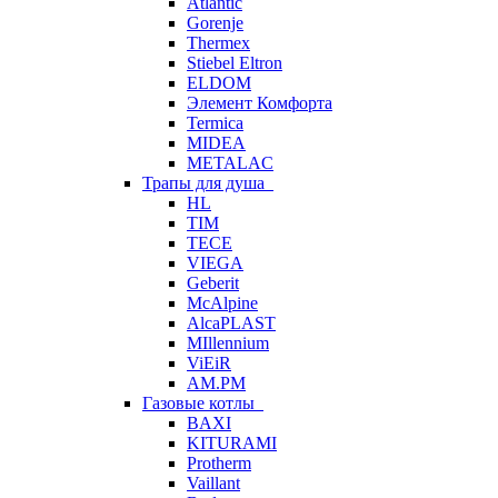
Atlantic
Gorenje
Thermex
Stiebel Eltron
ELDOM
Элемент Комфорта
Termica
MIDEA
METALAC
Трапы для душа
HL
TIM
TECE
VIEGA
Geberit
McAlpine
AlcaPLAST
MIllennium
ViEiR
AM.PM
Газовые котлы
BAXI
KITURAMI
Protherm
Vaillant