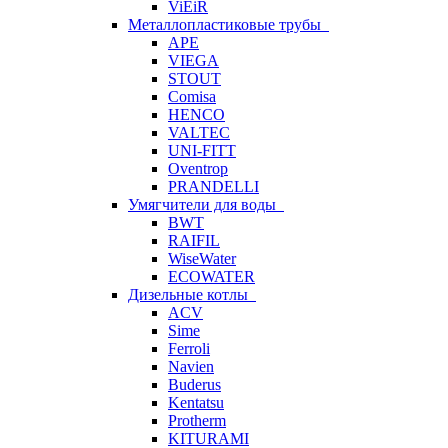
ViEiR
Металлопластиковые трубы
APE
VIEGA
STOUT
Comisa
HENCO
VALTEC
UNI-FITT
Oventrop
PRANDELLI
Умягчители для воды
BWT
RAIFIL
WiseWater
ECOWATER
Дизельные котлы
ACV
Sime
Ferroli
Navien
Buderus
Kentatsu
Protherm
KITURAMI