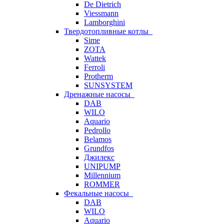
De Dietrich
Viessmann
Lamborghini
Твердотопливные котлы
Sime
ZOTA
Wattek
Ferroli
Protherm
SUNSYSTEM
Дренажные насосы
DAB
WILO
Aquario
Pedrollo
Belamos
Grundfos
Джилекс
UNIPUMP
Millennium
ROMMER
Фекальные насосы
DAB
WILO
Aquario