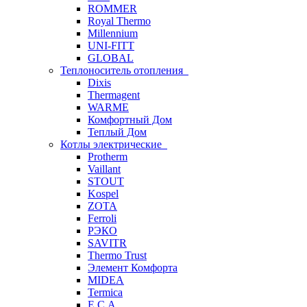
ROMMER
Royal Thermo
Millennium
UNI-FITT
GLOBAL
Теплоноситель отопления
Dixis
Thermagent
WARME
Комфортный Дом
Теплый Дом
Котлы электрические
Protherm
Vaillant
STOUT
Kospel
ZOTA
Ferroli
РЭКО
SAVITR
Thermo Trust
Элемент Комфорта
MIDEA
Termica
E.C.A