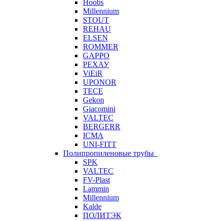
Hoobs
Millennium
STOUT
REHAU
ELSEN
ROMMER
GAPPO
РЕХАУ
ViEiR
UPONOR
TECE
Gekon
Giacomini
VALTEC
BERGERR
ICMA
UNI-FITT
Полипропиленовые трубы
SPK
VALTEC
FV-Plast
Lammin
Millennium
Kalde
ПОЛИТЭК