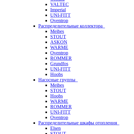
VALTEC
Imperial
UNI-FITT
Oventrop
Распределительные коллектора
Meibes
STOUT
ASKON
WARME
Oventrop
ROMMER
Grundfos
UNI-FITT
Hoobs
Насосные группы
Meibes
STOUT
Hoobs
WARME
ROMMER
UNI-FITT
Oventrop
Распределительные шкафы отопления
Elsen
STOUT