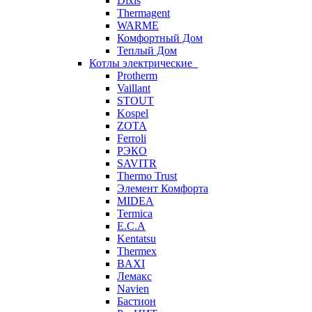
Dixis
Thermagent
WARME
Комфортный Дом
Теплый Дом
Котлы электрические
Protherm
Vaillant
STOUT
Kospel
ZOTA
Ferroli
РЭКО
SAVITR
Thermo Trust
Элемент Комфорта
MIDEA
Termica
E.C.A
Kentatsu
Thermex
BAXI
Лемакс
Navien
Бастион