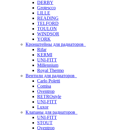
DERBY
Grotescco
LILLE
READING
TELFORD
TOULON
WINDSOR
YORK
Кронштейны для радиаторов
Rifar
KERMI
UNI-FITT
Millennium
Royal Thermo
Вентили для радиаторов
Carlo Poletti
Comisa
Oventrop
RETROstyle
UNI-FITT
Luxor
Клапаны для радиаторов
UNI-FITT
STOUT
Oventrop