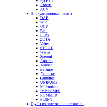
РусНИТ
Arderia
ACV
Циркуляционные насосы
DAB
Wilo
UCP
Biral
ESPA
ZOTA
Valtec
STOUT
Wester
Speroni
Aquario
Termica
Belamos
Джилекс
Grundfos
UNIPUMP
Millennium
IMP PUMPS
ROMMER
ELSEN
Трубы из сшитого полиэтилена