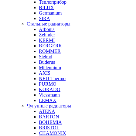
Теплоприбор
BILUX
Germanium
SIRA
Стальные радиаторы
Arbonia
Zehnder
KERMI
BERGERR
ROMMER
Stelrad
Buderus
Millennium
AXIS
NED Thermo
PURMO
KORADO
Viessmann
LEMAX
Чугунные радиаторы
ATENA
BARTON
BOHEMIA
BRISTOL
CHAMONIX