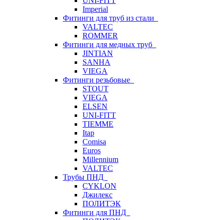
UNI-FITT
Imperial
Фитинги для труб из стали
VALTEC
ROMMER
Фитинги для медных труб
JINTIAN
SANHA
VIEGA
Фитинги резьбовые
STOUT
VIEGA
ELSEN
UNI-FITT
TIEMME
Itap
Comisa
Euros
Millennium
VALTEC
Трубы ПНД
CYKLON
Джилекс
ПОЛИТЭК
Фитинги для ПНД