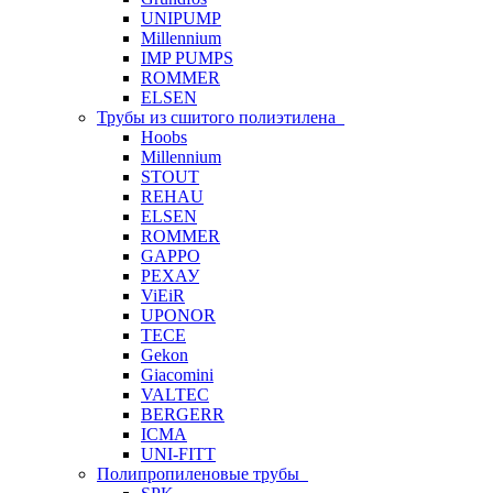
UNIPUMP
Millennium
IMP PUMPS
ROMMER
ELSEN
Трубы из сшитого полиэтилена
Hoobs
Millennium
STOUT
REHAU
ELSEN
ROMMER
GAPPO
РЕХАУ
ViEiR
UPONOR
TECE
Gekon
Giacomini
VALTEC
BERGERR
ICMA
UNI-FITT
Полипропиленовые трубы