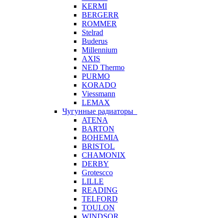
KERMI
BERGERR
ROMMER
Stelrad
Buderus
Millennium
AXIS
NED Thermo
PURMO
KORADO
Viessmann
LEMAX
Чугунные радиаторы
ATENA
BARTON
BOHEMIA
BRISTOL
CHAMONIX
DERBY
Grotescco
LILLE
READING
TELFORD
TOULON
WINDSOR