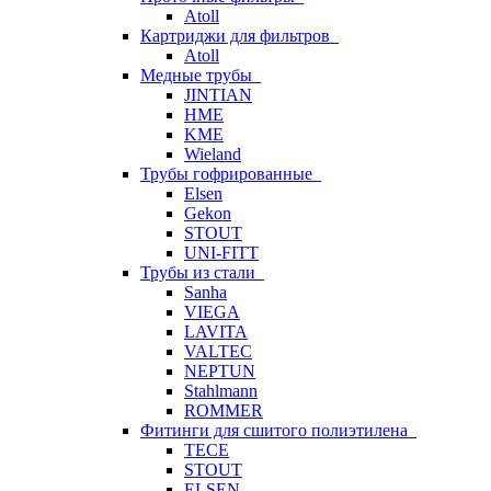
Atoll
Картриджи для фильтров
Atoll
Медные трубы
JINTIAN
HME
KME
Wieland
Трубы гофрированные
Elsen
Gekon
STOUT
UNI-FITT
Трубы из стали
Sanha
VIEGA
LAVITA
VALTEC
NEPTUN
Stahlmann
ROMMER
Фитинги для сшитого полиэтилена
TECE
STOUT
ELSEN