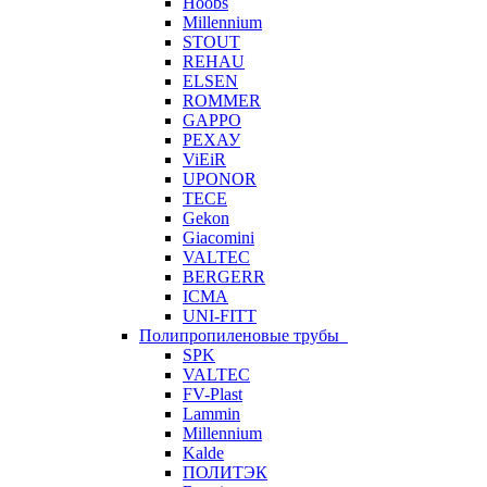
Hoobs
Millennium
STOUT
REHAU
ELSEN
ROMMER
GAPPO
РЕХАУ
ViEiR
UPONOR
TECE
Gekon
Giacomini
VALTEC
BERGERR
ICMA
UNI-FITT
Полипропиленовые трубы
SPK
VALTEC
FV-Plast
Lammin
Millennium
Kalde
ПОЛИТЭК