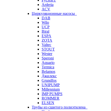
РусНИТ
Arderia
ACV
Циркуляционные насосы
DAB
Wilo
UCP
Biral
ESPA
ZOTA
Valtec
STOUT
Wester
Speroni
Aquario
Termica
Belamos
Джилекс
Grundfos
UNIPUMP
Millennium
IMP PUMPS
ROMMER
ELSEN
Трубы из сшитого полиэтилена