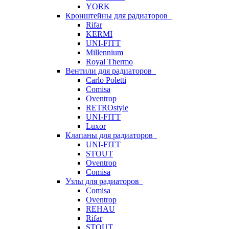
YORK
Кронштейны для радиаторов
Rifar
KERMI
UNI-FITT
Millennium
Royal Thermo
Вентили для радиаторов
Carlo Poletti
Comisa
Oventrop
RETROstyle
UNI-FITT
Luxor
Клапаны для радиаторов
UNI-FITT
STOUT
Oventrop
Comisa
Узлы для радиаторов
Comisa
Oventrop
REHAU
Rifar
STOUT