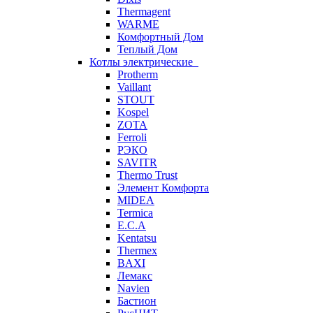
Thermagent
WARME
Комфортный Дом
Теплый Дом
Котлы электрические
Protherm
Vaillant
STOUT
Kospel
ZOTA
Ferroli
РЭКО
SAVITR
Thermo Trust
Элемент Комфорта
MIDEA
Termica
E.C.A
Kentatsu
Thermex
BAXI
Лемакс
Navien
Бастион