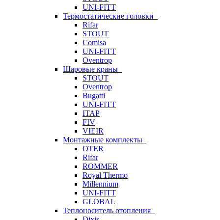
UNI-FITT
Термостатические головки
Rifar
STOUT
Comisa
UNI-FITT
Oventrop
Шаровые краны
STOUT
Oventrop
Bugatti
UNI-FITT
ITAP
FIV
VIEIR
Монтажные комплекты
OTER
Rifar
ROMMER
Royal Thermo
Millennium
UNI-FITT
GLOBAL
Теплоноситель отопления
Dixis