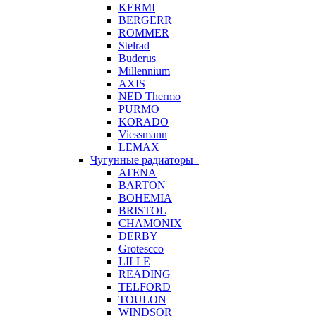
KERMI
BERGERR
ROMMER
Stelrad
Buderus
Millennium
AXIS
NED Thermo
PURMO
KORADO
Viessmann
LEMAX
Чугунные радиаторы
ATENA
BARTON
BOHEMIA
BRISTOL
CHAMONIX
DERBY
Grotescco
LILLE
READING
TELFORD
TOULON
WINDSOR