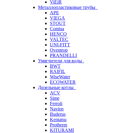
ViEiR
Металлопластиковые трубы
APE
VIEGA
STOUT
Comisa
HENCO
VALTEC
UNI-FITT
Oventrop
PRANDELLI
Умягчители для воды
BWT
RAIFIL
WiseWater
ECOWATER
Дизельные котлы
ACV
Sime
Ferroli
Navien
Buderus
Kentatsu
Protherm
KITURAMI