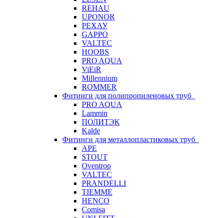
REHAU
UPONOR
РЕХАУ
GAPPO
VALTEC
HOOBS
PRO AQUA
ViEiR
Millennium
ROMMER
Фитинги для полипропиленовых труб
PRO AQUA
Lammin
ПОЛИТЭК
Kalde
Фитинги для металлопластиковых труб
APE
STOUT
Oventrop
VALTEC
PRANDELLI
TIEMME
HENCO
Comisa