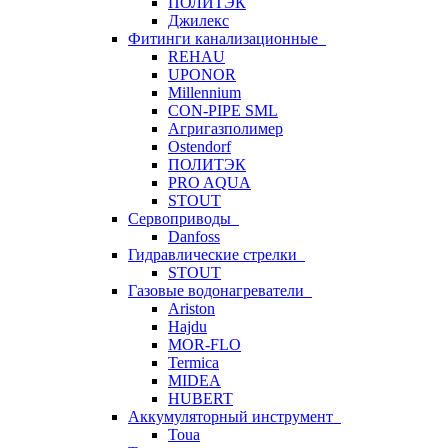
ПОЛИТЭК
Джилекс
Фитинги канализационные
REHAU
UPONOR
Millennium
CON-PIPE SML
Агригазполимер
Ostendorf
ПОЛИТЭК
PRO AQUA
STOUT
Сервоприводы
Danfoss
Гидравлические стрелки
STOUT
Газовые водонагреватели
Ariston
Hajdu
MOR-FLO
Termica
MIDEA
HUBERT
Аккумуляторный инструмент
Toua