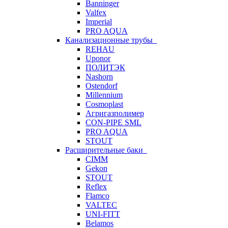
Banninger
Valfex
Imperial
PRO AQUA
Канализационные трубы
REHAU
Uponor
ПОЛИТЭК
Nashorn
Ostendorf
Millennium
Cosmoplast
Агригазполимер
CON-PIPE SML
PRO AQUA
STOUT
Расширительные баки
CIMM
Gekon
STOUT
Reflex
Flamco
VALTEC
UNI-FITT
Belamos