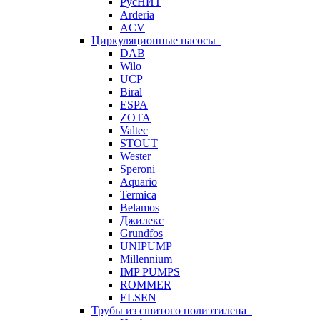
РусНИТ
Arderia
ACV
Циркуляционные насосы
DAB
Wilo
UCP
Biral
ESPA
ZOTA
Valtec
STOUT
Wester
Speroni
Aquario
Termica
Belamos
Джилекс
Grundfos
UNIPUMP
Millennium
IMP PUMPS
ROMMER
ELSEN
Трубы из сшитого полиэтилена