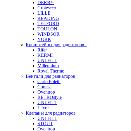
DERBY
Grotescco
LILLE
READING
TELFORD
TOULON
WINDSOR
YORK
Кронштейны для радиаторов
Rifar
KERMI
UNI-FITT
Millennium
Royal Thermo
Вентили для радиаторов
Carlo Poletti
Comisa
Oventrop
RETROstyle
UNI-FITT
Luxor
Клапаны для радиаторов
UNI-FITT
STOUT
Oventrop