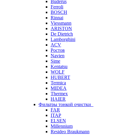
Buderus
Ferroli
BOSCH
Rinnai
Viessmann
ARISTON
De Dietrich
Lamborghini
ACV
Ростов
Navien
Sime
Kentatsu
WOLF
HUBERT
Termica
MIDEA
Thermex
HAIER
Фильтры тонкой очистки
FAR
ITAP
ELSEN
Millennium
Resideo Braukmann