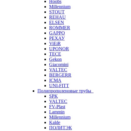
Hoobs
Millennium
STOUT
REHAU
ELSEN
ROMMER
GAPPO
РЕХАУ
ViEiR
UPONOR
TECE
Gekon
Giacomini
VALTEC
BERGERR
ICMA
UNI-FITT
Полипропиленовые трубы
SPK
VALTEC
FV-Plast
Lammin
Millennium
Kalde
ПОЛИТЭК