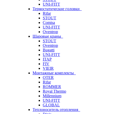
UNI-FITT
Термостатические головки
Rifar
STOUT
Comisa
UNI-FITT
Oventrop
Шаровые краны
STOUT
Oventrop
Bugatti
UNI-FITT
ITAP
FIV
VIEIR
Монтажные комплекты
OTER
Rifar
ROMMER
Royal Thermo
Millennium
UNI-FITT
GLOBAL
Теплоноситель отопления