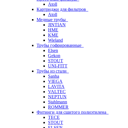
Atoll
Картриджи для фильтров
Atoll
Медные трубы
JINTIAN
HME
KME
Wieland
Трубы гофрированные
Elsen
Gekon
STOUT
UNI-FITT
Трубы из стали
Sanha
VIEGA
LAVITA
VALTEC
NEPTUN
Stahlmann
ROMMER
Фитинги для сшитого полиэтилена
TECE
STOUT
ELSEN