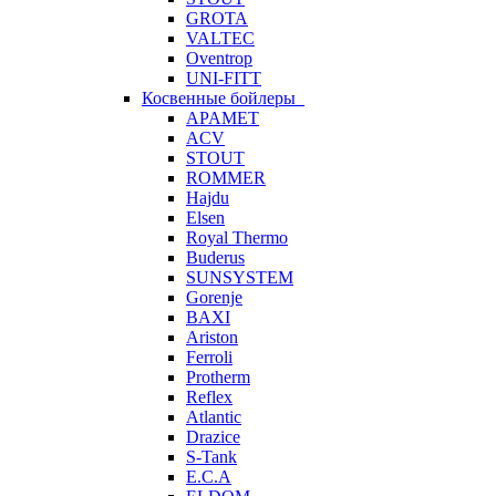
GROTA
VALTEC
Oventrop
UNI-FITT
Косвенные бойлеры
APAMET
ACV
STOUT
ROMMER
Hajdu
Elsen
Royal Thermo
Buderus
SUNSYSTEM
Gorenje
BAXI
Ariston
Ferroli
Protherm
Reflex
Atlantic
Drazice
S-Tank
E.C.A