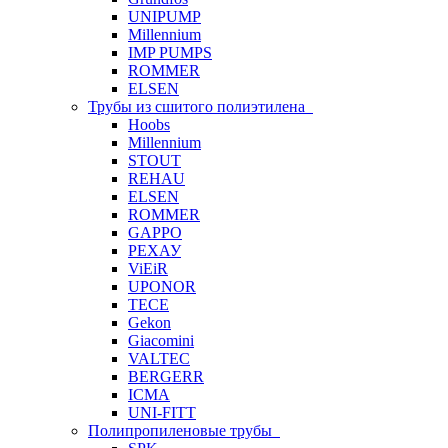
UNIPUMP
Millennium
IMP PUMPS
ROMMER
ELSEN
Трубы из сшитого полиэтилена
Hoobs
Millennium
STOUT
REHAU
ELSEN
ROMMER
GAPPO
РЕХАУ
ViEiR
UPONOR
TECE
Gekon
Giacomini
VALTEC
BERGERR
ICMA
UNI-FITT
Полипропиленовые трубы