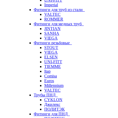
UNI-FITT
Imperial
Фитинги для труб из стали
VALTEC
ROMMER
Фитинги для медных труб
JINTIAN
SANHA
VIEGA
Фитинги резьбовые
STOUT
VIEGA
ELSEN
UNI-FITT
TIEMME
Itap
Comisa
Euros
Millennium
VALTEC
Трубы ПНД
CYKLON
Джилекс
ПОЛИТЭК
Фитинги для ПНД