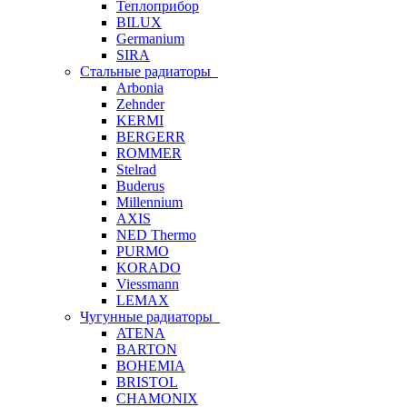
Теплоприбор
BILUX
Germanium
SIRA
Стальные радиаторы
Arbonia
Zehnder
KERMI
BERGERR
ROMMER
Stelrad
Buderus
Millennium
AXIS
NED Thermo
PURMO
KORADO
Viessmann
LEMAX
Чугунные радиаторы
ATENA
BARTON
BOHEMIA
BRISTOL
CHAMONIX