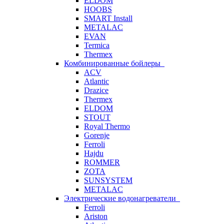
ELDOM
HOOBS
SMART Install
METALAC
EVAN
Termica
Thermex
Комбинированные бойлеры
ACV
Atlantic
Drazice
Thermex
ELDOM
STOUT
Royal Thermo
Gorenje
Ferroli
Hajdu
ROMMER
ZOTA
SUNSYSTEM
METALAC
Электрические водонагреватели
Ferroli
Ariston