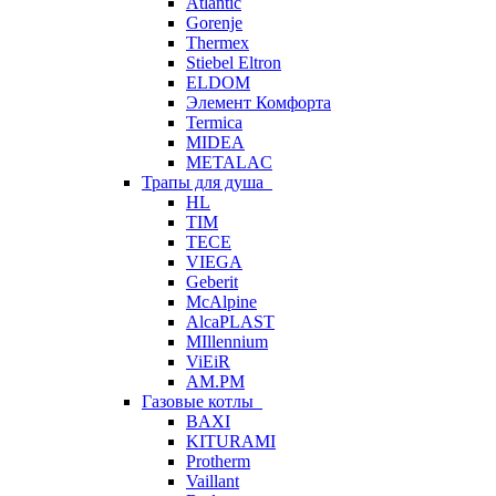
Atlantic
Gorenje
Thermex
Stiebel Eltron
ELDOM
Элемент Комфорта
Termica
MIDEA
METALAC
Трапы для душа
HL
TIM
TECE
VIEGA
Geberit
McAlpine
AlcaPLAST
MIllennium
ViEiR
AM.PM
Газовые котлы
BAXI
KITURAMI
Protherm
Vaillant