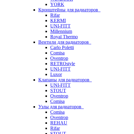
YORK
Кронштейны для радиаторов
Rifar
KERMI
UNI-FITT
Millennium
Royal Thermo
Вентили для радиаторов
Carlo Poletti
Comisa
Oventrop
RETROstyle
UNI-FITT
Luxor
Клапаны для радиаторов
UNI-FITT
STOUT
Oventrop
Comisa
Узлы для радиаторов
Comisa
Oventrop
REHAU
Rifar
STOUT