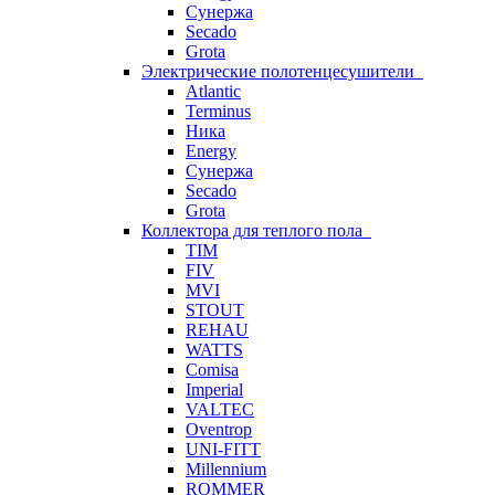
Сунержа
Secado
Grota
Электрические полотенцесушители
Atlantic
Terminus
Ника
Energy
Сунержа
Secado
Grota
Коллектора для теплого пола
TIM
FIV
MVI
STOUT
REHAU
WATTS
Comisa
Imperial
VALTEC
Oventrop
UNI-FITT
Millennium
ROMMER