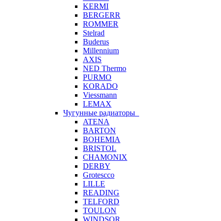
KERMI
BERGERR
ROMMER
Stelrad
Buderus
Millennium
AXIS
NED Thermo
PURMO
KORADO
Viessmann
LEMAX
Чугунные радиаторы
ATENA
BARTON
BOHEMIA
BRISTOL
CHAMONIX
DERBY
Grotescco
LILLE
READING
TELFORD
TOULON
WINDSOR