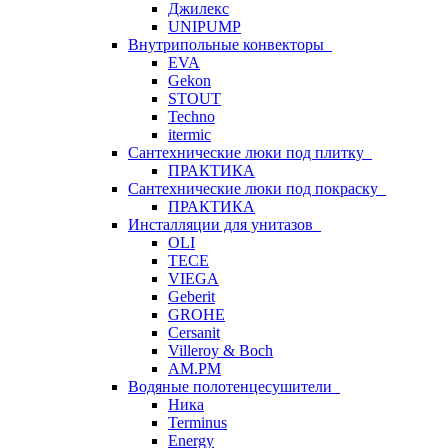
Джилекс
UNIPUMP
Внутрипольные конвекторы
EVA
Gekon
STOUT
Techno
itermic
Сантехнические люки под плитку
ПРАКТИКА
Сантехнические люки под покраску
ПРАКТИКА
Инсталляции для унитазов
OLI
TECE
VIEGA
Geberit
GROHE
Cersanit
Villeroy & Boch
AM.PM
Водяные полотенцесушители
Ника
Terminus
Energy