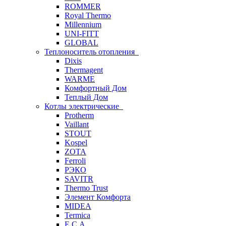
ROMMER
Royal Thermo
Millennium
UNI-FITT
GLOBAL
Теплоноситель отопления
Dixis
Thermagent
WARME
Комфортный Дом
Теплый Дом
Котлы электрические
Protherm
Vaillant
STOUT
Kospel
ZOTA
Ferroli
РЭКО
SAVITR
Thermo Trust
Элемент Комфорта
MIDEA
Termica
E.C.A