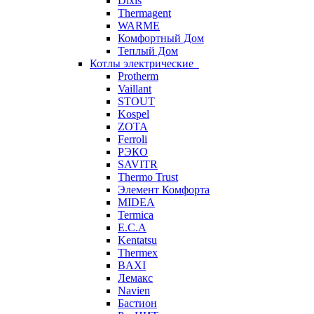
Dixis
Thermagent
WARME
Комфортный Дом
Теплый Дом
Котлы электрические
Protherm
Vaillant
STOUT
Kospel
ZOTA
Ferroli
РЭКО
SAVITR
Thermo Trust
Элемент Комфорта
MIDEA
Termica
E.C.A
Kentatsu
Thermex
BAXI
Лемакс
Navien
Бастион