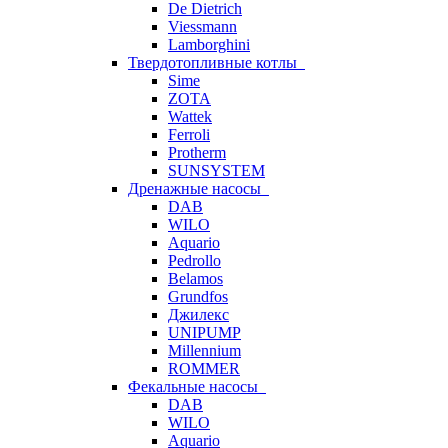
De Dietrich
Viessmann
Lamborghini
Твердотопливные котлы
Sime
ZOTA
Wattek
Ferroli
Protherm
SUNSYSTEM
Дренажные насосы
DAB
WILO
Aquario
Pedrollo
Belamos
Grundfos
Джилекс
UNIPUMP
Millennium
ROMMER
Фекальные насосы
DAB
WILO
Aquario