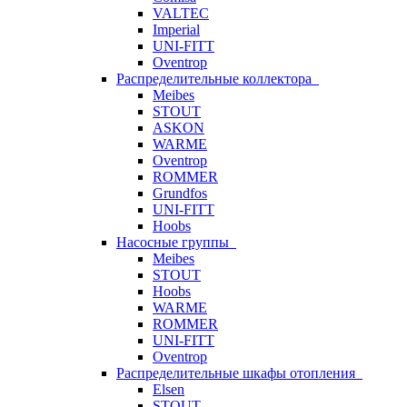
VALTEC
Imperial
UNI-FITT
Oventrop
Распределительные коллектора
Meibes
STOUT
ASKON
WARME
Oventrop
ROMMER
Grundfos
UNI-FITT
Hoobs
Насосные группы
Meibes
STOUT
Hoobs
WARME
ROMMER
UNI-FITT
Oventrop
Распределительные шкафы отопления
Elsen
STOUT