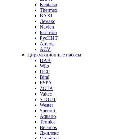
Kentatsu
Thermex
BAXI
Лемакс
Navien
Бастион
РусНИТ
Arderia
ACV
Циркуляционные насосы
DAB
Wilo
UCP
Biral
ESPA
ZOTA
Valtec
STOUT
Wester
Speroni
Aquario
Termica
Belamos
Джилекс
Grundfos