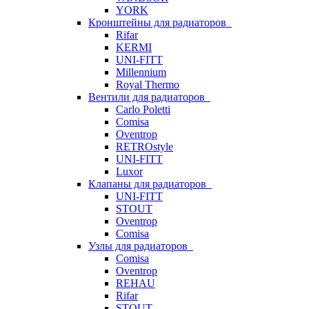
YORK
Кронштейны для радиаторов
Rifar
KERMI
UNI-FITT
Millennium
Royal Thermo
Вентили для радиаторов
Carlo Poletti
Comisa
Oventrop
RETROstyle
UNI-FITT
Luxor
Клапаны для радиаторов
UNI-FITT
STOUT
Oventrop
Comisa
Узлы для радиаторов
Comisa
Oventrop
REHAU
Rifar
STOUT