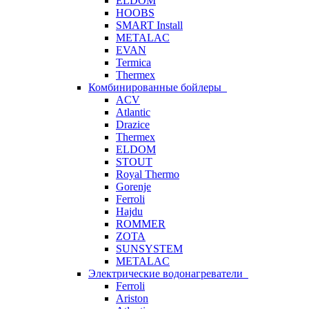
ELDOM
HOOBS
SMART Install
METALAC
EVAN
Termica
Thermex
Комбинированные бойлеры
ACV
Atlantic
Drazice
Thermex
ELDOM
STOUT
Royal Thermo
Gorenje
Ferroli
Hajdu
ROMMER
ZOTA
SUNSYSTEM
METALAC
Электрические водонагреватели
Ferroli
Ariston