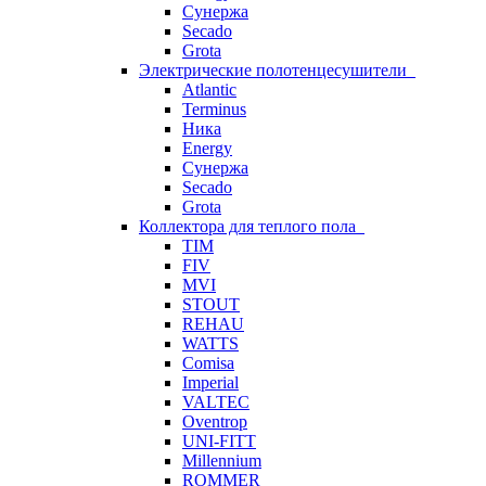
Сунержа
Secado
Grota
Электрические полотенцесушители
Atlantic
Terminus
Ника
Energy
Сунержа
Secado
Grota
Коллектора для теплого пола
TIM
FIV
MVI
STOUT
REHAU
WATTS
Comisa
Imperial
VALTEC
Oventrop
UNI-FITT
Millennium
ROMMER