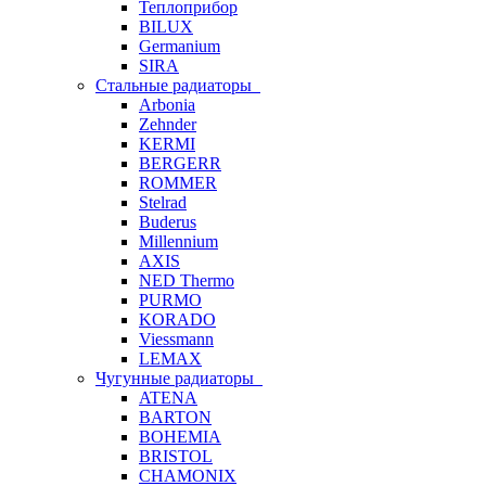
Теплоприбор
BILUX
Germanium
SIRA
Стальные радиаторы
Arbonia
Zehnder
KERMI
BERGERR
ROMMER
Stelrad
Buderus
Millennium
AXIS
NED Thermo
PURMO
KORADO
Viessmann
LEMAX
Чугунные радиаторы
ATENA
BARTON
BOHEMIA
BRISTOL
CHAMONIX