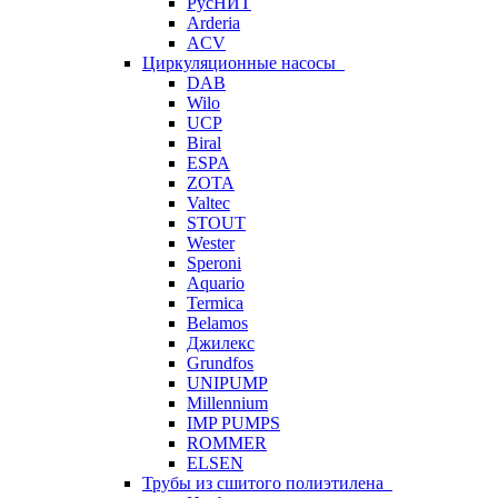
РусНИТ
Arderia
ACV
Циркуляционные насосы
DAB
Wilo
UCP
Biral
ESPA
ZOTA
Valtec
STOUT
Wester
Speroni
Aquario
Termica
Belamos
Джилекс
Grundfos
UNIPUMP
Millennium
IMP PUMPS
ROMMER
ELSEN
Трубы из сшитого полиэтилена