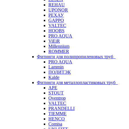
REHAU
UPONOR
РЕХАУ
GAPPO
VALTEC
HOOBS
PRO AQUA
ViEiR
Millennium
ROMMER
Фитинги для полипропиленовых труб
PRO AQUA
Lammin
ПОЛИТЭК
Kalde
Фитинги для металлопластиковых труб
APE
STOUT
Oventrop
VALTEC
PRANDELLI
TIEMME
HENCO
Comisa