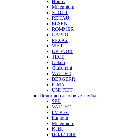
Hoobs
Millennium
STOUT
REHAU
ELSEN
ROMMER
GAPPO
РЕХАУ
ViEiR
UPONOR
TECE
Gekon
Giacomini
VALTEC
BERGERR
ICMA
UNI-FITT
Полипропиленовые трубы
SPK
VALTEC
FV-Plast
Lammin
Millennium
Kalde
ПОЛИТЭК