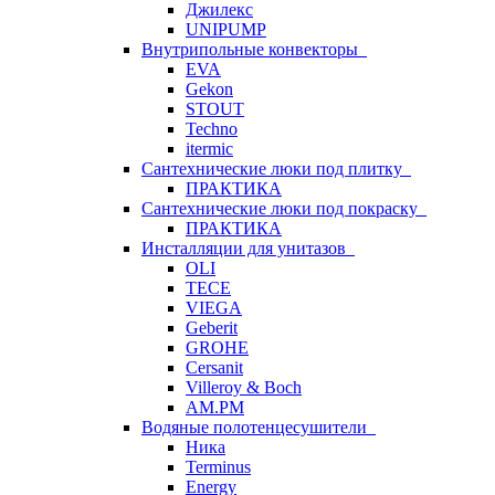
Джилекс
UNIPUMP
Внутрипольные конвекторы
EVA
Gekon
STOUT
Techno
itermic
Сантехнические люки под плитку
ПРАКТИКА
Сантехнические люки под покраску
ПРАКТИКА
Инсталляции для унитазов
OLI
TECE
VIEGA
Geberit
GROHE
Cersanit
Villeroy & Boch
AM.PM
Водяные полотенцесушители
Ника
Terminus
Energy