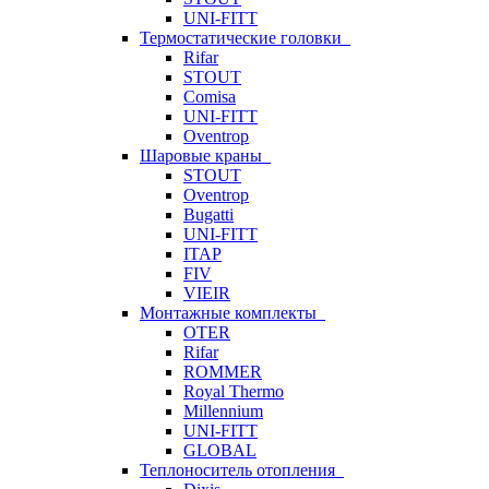
UNI-FITT
Термостатические головки
Rifar
STOUT
Comisa
UNI-FITT
Oventrop
Шаровые краны
STOUT
Oventrop
Bugatti
UNI-FITT
ITAP
FIV
VIEIR
Монтажные комплекты
OTER
Rifar
ROMMER
Royal Thermo
Millennium
UNI-FITT
GLOBAL
Теплоноситель отопления