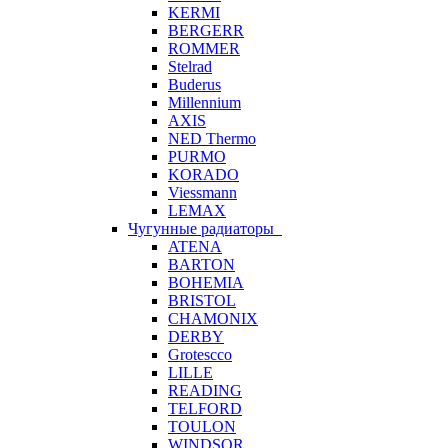
KERMI
BERGERR
ROMMER
Stelrad
Buderus
Millennium
AXIS
NED Thermo
PURMO
KORADO
Viessmann
LEMAX
Чугунные радиаторы
ATENA
BARTON
BOHEMIA
BRISTOL
CHAMONIX
DERBY
Grotescco
LILLE
READING
TELFORD
TOULON
WINDSOR