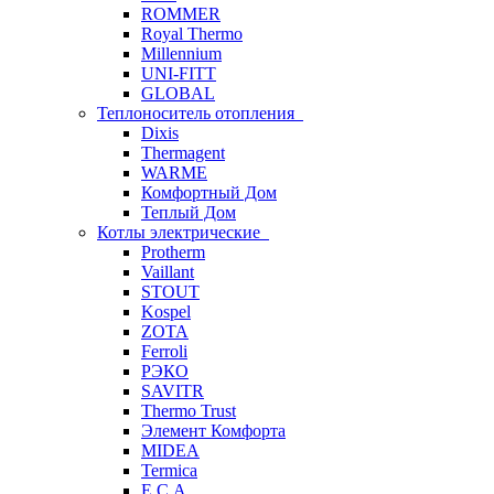
ROMMER
Royal Thermo
Millennium
UNI-FITT
GLOBAL
Теплоноситель отопления
Dixis
Thermagent
WARME
Комфортный Дом
Теплый Дом
Котлы электрические
Protherm
Vaillant
STOUT
Kospel
ZOTA
Ferroli
РЭКО
SAVITR
Thermo Trust
Элемент Комфорта
MIDEA
Termica
E.C.A