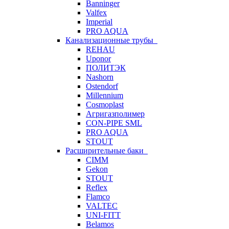
Banninger
Valfex
Imperial
PRO AQUA
Канализационные трубы
REHAU
Uponor
ПОЛИТЭК
Nashorn
Ostendorf
Millennium
Cosmoplast
Агригазполимер
CON-PIPE SML
PRO AQUA
STOUT
Расширительные баки
CIMM
Gekon
STOUT
Reflex
Flamco
VALTEC
UNI-FITT
Belamos