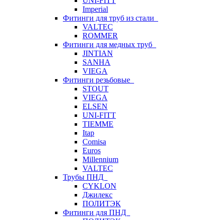
UNI-FITT
Imperial
Фитинги для труб из стали
VALTEC
ROMMER
Фитинги для медных труб
JINTIAN
SANHA
VIEGA
Фитинги резьбовые
STOUT
VIEGA
ELSEN
UNI-FITT
TIEMME
Itap
Comisa
Euros
Millennium
VALTEC
Трубы ПНД
CYKLON
Джилекс
ПОЛИТЭК
Фитинги для ПНД