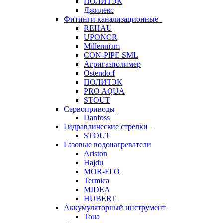
ПОЛИТЭК
Джилекс
Фитинги канализационные
REHAU
UPONOR
Millennium
CON-PIPE SML
Агригазполимер
Ostendorf
ПОЛИТЭК
PRO AQUA
STOUT
Сервоприводы
Danfoss
Гидравлические стрелки
STOUT
Газовые водонагреватели
Ariston
Hajdu
MOR-FLO
Termica
MIDEA
HUBERT
Аккумуляторный инструмент
Toua