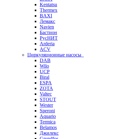
Kentatsu
Thermex
BAXI
Лемакс
Navien
Бастион
РусНИТ
Arderia
ACV
Циркуляционные насосы
DAB
Wilo
UCP
Biral
ESPA
ZOTA
Valtec
STOUT
Wester
Speroni
Aquario
Termica
Belamos
Джилекс
Grundfos