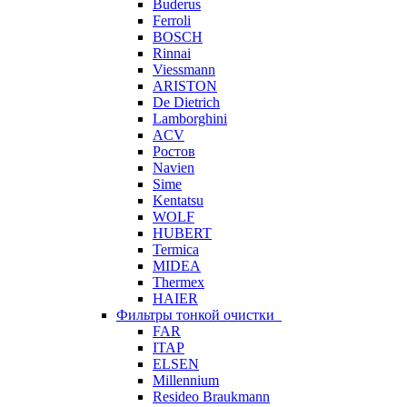
Buderus
Ferroli
BOSCH
Rinnai
Viessmann
ARISTON
De Dietrich
Lamborghini
ACV
Ростов
Navien
Sime
Kentatsu
WOLF
HUBERT
Termica
MIDEA
Thermex
HAIER
Фильтры тонкой очистки
FAR
ITAP
ELSEN
Millennium
Resideo Braukmann