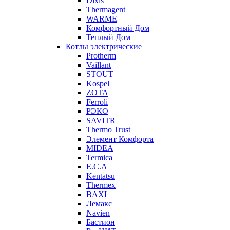
Dixis
Thermagent
WARME
Комфортный Дом
Теплый Дом
Котлы электрические
Protherm
Vaillant
STOUT
Kospel
ZOTA
Ferroli
РЭКО
SAVITR
Thermo Trust
Элемент Комфорта
MIDEA
Termica
E.C.A
Kentatsu
Thermex
BAXI
Лемакс
Navien
Бастион