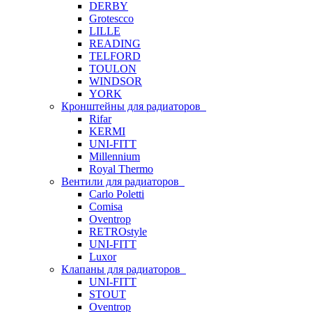
DERBY
Grotescco
LILLE
READING
TELFORD
TOULON
WINDSOR
YORK
Кронштейны для радиаторов
Rifar
KERMI
UNI-FITT
Millennium
Royal Thermo
Вентили для радиаторов
Carlo Poletti
Comisa
Oventrop
RETROstyle
UNI-FITT
Luxor
Клапаны для радиаторов
UNI-FITT
STOUT
Oventrop