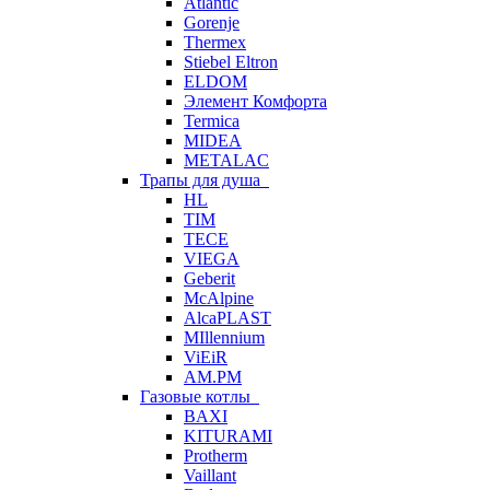
Atlantic
Gorenje
Thermex
Stiebel Eltron
ELDOM
Элемент Комфорта
Termica
MIDEA
METALAC
Трапы для душа
HL
TIM
TECE
VIEGA
Geberit
McAlpine
AlcaPLAST
MIllennium
ViEiR
AM.PM
Газовые котлы
BAXI
KITURAMI
Protherm
Vaillant