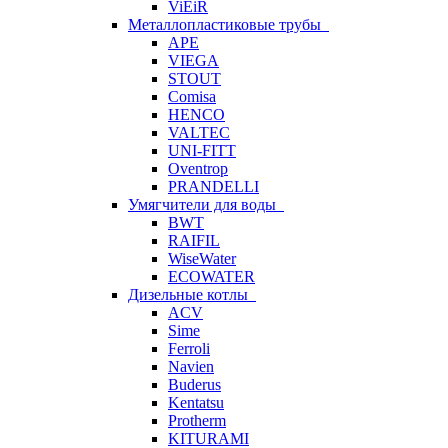
ViEiR
Металлопластиковые трубы
APE
VIEGA
STOUT
Comisa
HENCO
VALTEC
UNI-FITT
Oventrop
PRANDELLI
Умягчители для воды
BWT
RAIFIL
WiseWater
ECOWATER
Дизельные котлы
ACV
Sime
Ferroli
Navien
Buderus
Kentatsu
Protherm
KITURAMI