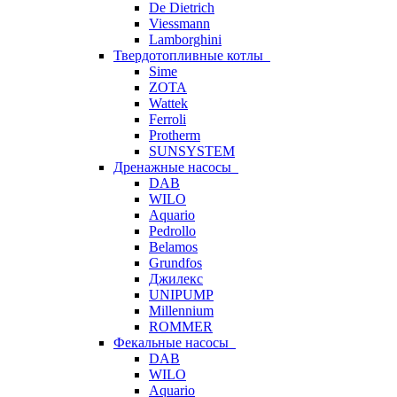
De Dietrich
Viessmann
Lamborghini
Твердотопливные котлы
Sime
ZOTA
Wattek
Ferroli
Protherm
SUNSYSTEM
Дренажные насосы
DAB
WILO
Aquario
Pedrollo
Belamos
Grundfos
Джилекс
UNIPUMP
Millennium
ROMMER
Фекальные насосы
DAB
WILO
Aquario