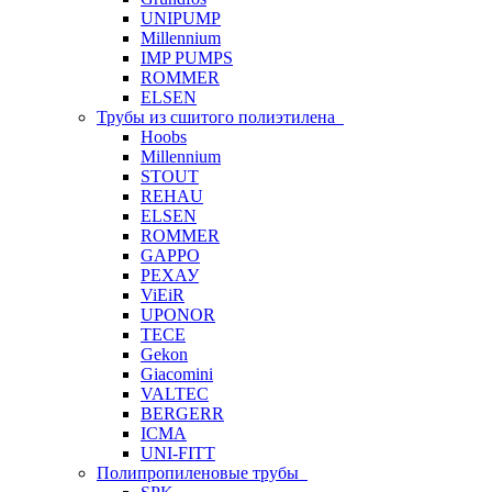
UNIPUMP
Millennium
IMP PUMPS
ROMMER
ELSEN
Трубы из сшитого полиэтилена
Hoobs
Millennium
STOUT
REHAU
ELSEN
ROMMER
GAPPO
РЕХАУ
ViEiR
UPONOR
TECE
Gekon
Giacomini
VALTEC
BERGERR
ICMA
UNI-FITT
Полипропиленовые трубы