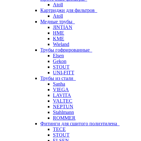
Atoll
Картриджи для фильтров
Atoll
Медные трубы
JINTIAN
HME
KME
Wieland
Трубы гофрированные
Elsen
Gekon
STOUT
UNI-FITT
Трубы из стали
Sanha
VIEGA
LAVITA
VALTEC
NEPTUN
Stahlmann
ROMMER
Фитинги для сшитого полиэтилена
TECE
STOUT
ELSEN