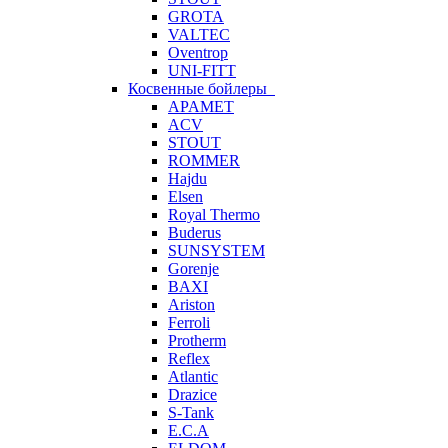
GROTA
VALTEC
Oventrop
UNI-FITT
Косвенные бойлеры
APAMET
ACV
STOUT
ROMMER
Hajdu
Elsen
Royal Thermo
Buderus
SUNSYSTEM
Gorenje
BAXI
Ariston
Ferroli
Protherm
Reflex
Atlantic
Drazice
S-Tank
E.C.A