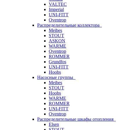
VALTEC
Imperial
UNI-FITT
Oventrop
Распределительные коллектора
Meibes
STOUT
ASKON
WARME
Oventrop
ROMMER
Grundfos
UNI-FITT
Hoobs
Насосные группы
Meibes
STOUT
Hoobs
WARME
ROMMER
UNI-FITT
Oventrop
Распределительные шкафы отопления
Elsen
STOUT