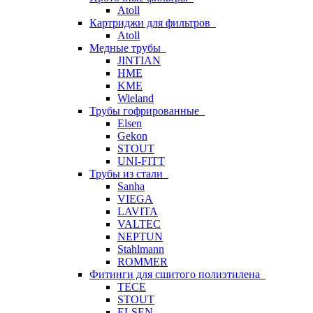
Atoll
Картриджи для фильтров
Atoll
Медные трубы
JINTIAN
HME
KME
Wieland
Трубы гофрированные
Elsen
Gekon
STOUT
UNI-FITT
Трубы из стали
Sanha
VIEGA
LAVITA
VALTEC
NEPTUN
Stahlmann
ROMMER
Фитинги для сшитого полиэтилена
TECE
STOUT
ELSEN