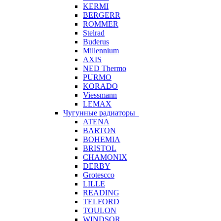
KERMI
BERGERR
ROMMER
Stelrad
Buderus
Millennium
AXIS
NED Thermo
PURMO
KORADO
Viessmann
LEMAX
Чугунные радиаторы
ATENA
BARTON
BOHEMIA
BRISTOL
CHAMONIX
DERBY
Grotescco
LILLE
READING
TELFORD
TOULON
WINDSOR