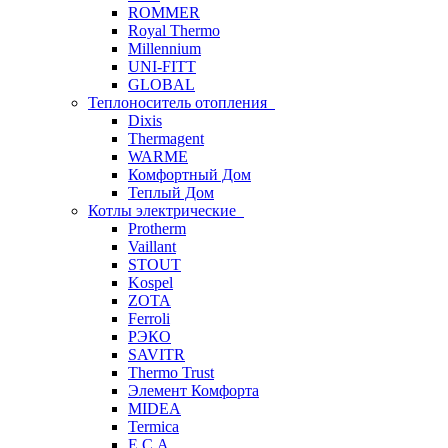
ROMMER
Royal Thermo
Millennium
UNI-FITT
GLOBAL
Теплоноситель отопления
Dixis
Thermagent
WARME
Комфортный Дом
Теплый Дом
Котлы электрические
Protherm
Vaillant
STOUT
Kospel
ZOTA
Ferroli
РЭКО
SAVITR
Thermo Trust
Элемент Комфорта
MIDEA
Termica
E.C.A