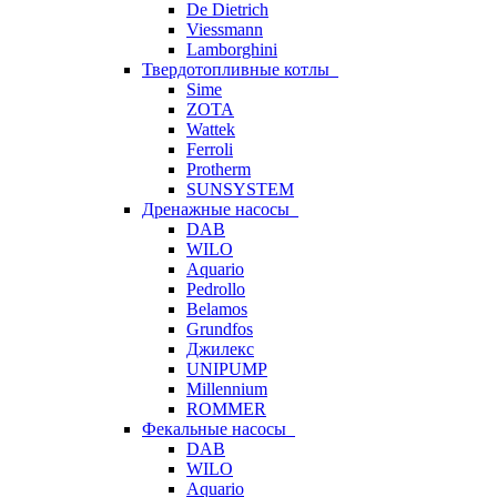
De Dietrich
Viessmann
Lamborghini
Твердотопливные котлы
Sime
ZOTA
Wattek
Ferroli
Protherm
SUNSYSTEM
Дренажные насосы
DAB
WILO
Aquario
Pedrollo
Belamos
Grundfos
Джилекс
UNIPUMP
Millennium
ROMMER
Фекальные насосы
DAB
WILO
Aquario