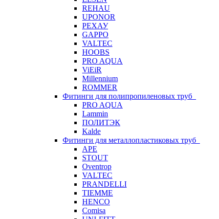
REHAU
UPONOR
РЕХАУ
GAPPO
VALTEC
HOOBS
PRO AQUA
ViEiR
Millennium
ROMMER
Фитинги для полипропиленовых труб
PRO AQUA
Lammin
ПОЛИТЭК
Kalde
Фитинги для металлопластиковых труб
APE
STOUT
Oventrop
VALTEC
PRANDELLI
TIEMME
HENCO
Comisa