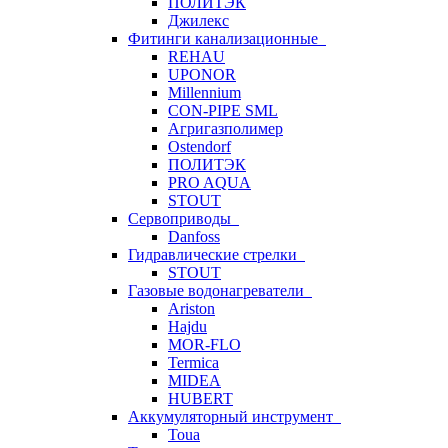
ПОЛИТЭК
Джилекс
Фитинги канализационные
REHAU
UPONOR
Millennium
CON-PIPE SML
Агригазполимер
Ostendorf
ПОЛИТЭК
PRO AQUA
STOUT
Сервоприводы
Danfoss
Гидравлические стрелки
STOUT
Газовые водонагреватели
Ariston
Hajdu
MOR-FLO
Termica
MIDEA
HUBERT
Аккумуляторный инструмент
Toua