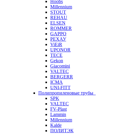
Hoobs
Millennium
STOUT
REHAU
ELSEN
ROMMER
GAPPO
РЕХАУ
ViEiR
UPONOR
TECE
Gekon
Giacomini
VALTEC
BERGERR
ICMA
UNI-FITT
Полипропиленовые трубы
SPK
VALTEC
FV-Plast
Lammin
Millennium
Kalde
ПОЛИТЭК