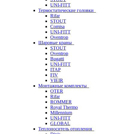
UNI-FITT
Термостатические головки
Rifar
STOUT
Comisa
UNI-FITT
Oventrop
Шаровые краны
STOUT
Oventrop
Bugatti
UNI-FITT
ITAP
FIV
VIEIR
Монтажные комплекты
OTER
Rifar
ROMMER
Royal Thermo
Millennium
UNI-FITT
GLOBAL
Теплоноситель отопления