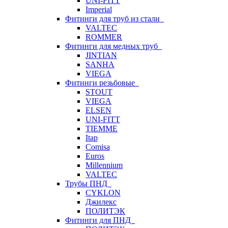
UNI-FITT
Imperial
Фитинги для труб из стали
VALTEC
ROMMER
Фитинги для медных труб
JINTIAN
SANHA
VIEGA
Фитинги резьбовые
STOUT
VIEGA
ELSEN
UNI-FITT
TIEMME
Itap
Comisa
Euros
Millennium
VALTEC
Трубы ПНД
CYKLON
Джилекс
ПОЛИТЭК
Фитинги для ПНД