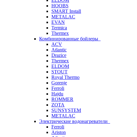
ELDOM
HOOBS
SMART Install
METALAC
EVAN
Termica
Thermex
Комбинированные бойлеры
ACV
Atlantic
Drazice
Thermex
ELDOM
STOUT
Royal Thermo
Gorenje
Ferroli
Hajdu
ROMMER
ZOTA
SUNSYSTEM
METALAC
Электрические водонагреватели
Ferroli
Ariston