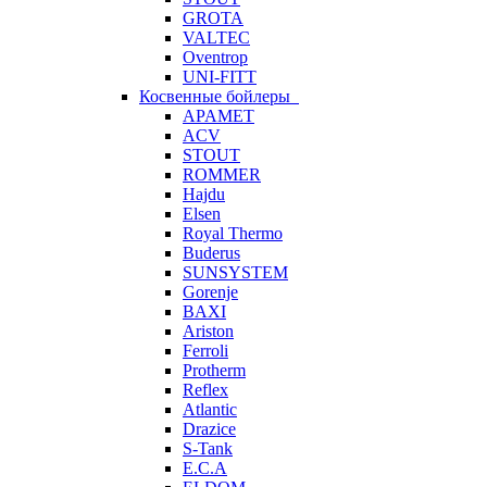
GROTA
VALTEC
Oventrop
UNI-FITT
Косвенные бойлеры
APAMET
ACV
STOUT
ROMMER
Hajdu
Elsen
Royal Thermo
Buderus
SUNSYSTEM
Gorenje
BAXI
Ariston
Ferroli
Protherm
Reflex
Atlantic
Drazice
S-Tank
E.C.A