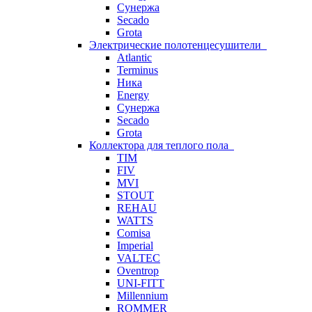
Сунержа
Secado
Grota
Электрические полотенцесушители
Atlantic
Terminus
Ника
Energy
Сунержа
Secado
Grota
Коллектора для теплого пола
TIM
FIV
MVI
STOUT
REHAU
WATTS
Comisa
Imperial
VALTEC
Oventrop
UNI-FITT
Millennium
ROMMER