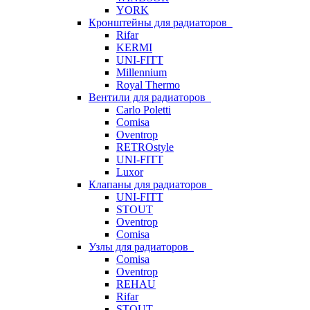
YORK
Кронштейны для радиаторов
Rifar
KERMI
UNI-FITT
Millennium
Royal Thermo
Вентили для радиаторов
Carlo Poletti
Comisa
Oventrop
RETROstyle
UNI-FITT
Luxor
Клапаны для радиаторов
UNI-FITT
STOUT
Oventrop
Comisa
Узлы для радиаторов
Comisa
Oventrop
REHAU
Rifar
STOUT