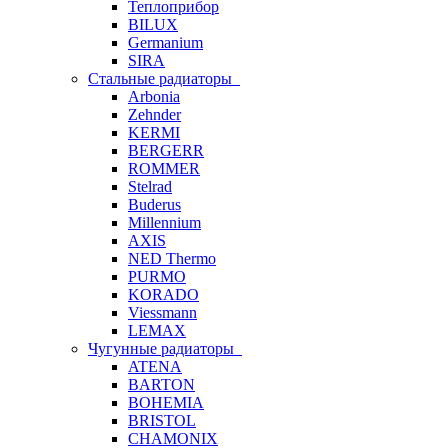
Теплоприбор
BILUX
Germanium
SIRA
Стальные радиаторы
Arbonia
Zehnder
KERMI
BERGERR
ROMMER
Stelrad
Buderus
Millennium
AXIS
NED Thermo
PURMO
KORADO
Viessmann
LEMAX
Чугунные радиаторы
ATENA
BARTON
BOHEMIA
BRISTOL
CHAMONIX