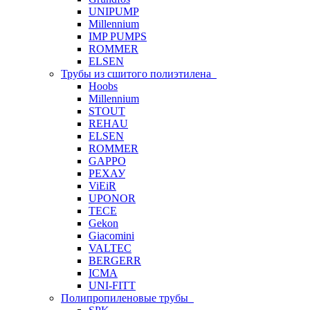
UNIPUMP
Millennium
IMP PUMPS
ROMMER
ELSEN
Трубы из сшитого полиэтилена
Hoobs
Millennium
STOUT
REHAU
ELSEN
ROMMER
GAPPO
РЕХАУ
ViEiR
UPONOR
TECE
Gekon
Giacomini
VALTEC
BERGERR
ICMA
UNI-FITT
Полипропиленовые трубы