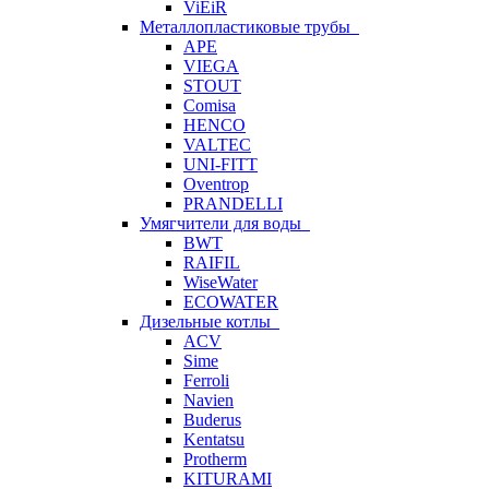
ViEiR
Металлопластиковые трубы
APE
VIEGA
STOUT
Comisa
HENCO
VALTEC
UNI-FITT
Oventrop
PRANDELLI
Умягчители для воды
BWT
RAIFIL
WiseWater
ECOWATER
Дизельные котлы
ACV
Sime
Ferroli
Navien
Buderus
Kentatsu
Protherm
KITURAMI