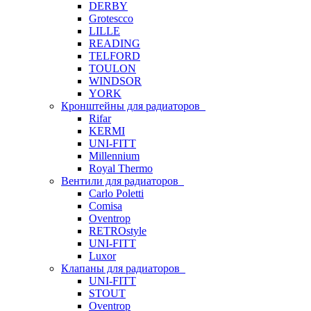
DERBY
Grotescco
LILLE
READING
TELFORD
TOULON
WINDSOR
YORK
Кронштейны для радиаторов
Rifar
KERMI
UNI-FITT
Millennium
Royal Thermo
Вентили для радиаторов
Carlo Poletti
Comisa
Oventrop
RETROstyle
UNI-FITT
Luxor
Клапаны для радиаторов
UNI-FITT
STOUT
Oventrop