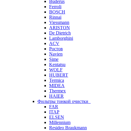
Buderus
Ferroli
BOSCH
Rinnai
Viessmann
ARISTON
De Dietrich
Lamborghini
ACV
Ростов
Navien
Sime
Kentatsu
WOLF
HUBERT
Termica
MIDEA
Thermex
HAIER
Фильтры тонкой очистки
FAR
ITAP
ELSEN
Millennium
Resideo Braukmann