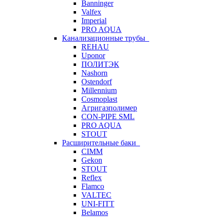
Banninger
Valfex
Imperial
PRO AQUA
Канализационные трубы
REHAU
Uponor
ПОЛИТЭК
Nashorn
Ostendorf
Millennium
Cosmoplast
Агригазполимер
CON-PIPE SML
PRO AQUA
STOUT
Расширительные баки
CIMM
Gekon
STOUT
Reflex
Flamco
VALTEC
UNI-FITT
Belamos