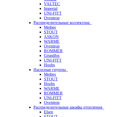
VALTEC
Imperial
UNI-FITT
Oventrop
Распределительные коллектора
Meibes
STOUT
ASKON
WARME
Oventrop
ROMMER
Grundfos
UNI-FITT
Hoobs
Насосные группы
Meibes
STOUT
Hoobs
WARME
ROMMER
UNI-FITT
Oventrop
Распределительные шкафы отопления
Elsen
STOUT