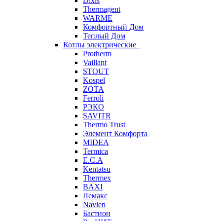
Dixis
Thermagent
WARME
Комфортный Дом
Теплый Дом
Котлы электрические
Protherm
Vaillant
STOUT
Kospel
ZOTA
Ferroli
РЭКО
SAVITR
Thermo Trust
Элемент Комфорта
MIDEA
Termica
E.C.A
Kentatsu
Thermex
BAXI
Лемакс
Navien
Бастион