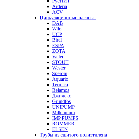
РусНИТ
Arderia
ACV
Циркуляционные насосы
DAB
Wilo
UCP
Biral
ESPA
ZOTA
Valtec
STOUT
Wester
Speroni
Aquario
Termica
Belamos
Джилекс
Grundfos
UNIPUMP
Millennium
IMP PUMPS
ROMMER
ELSEN
Трубы из сшитого полиэтилена