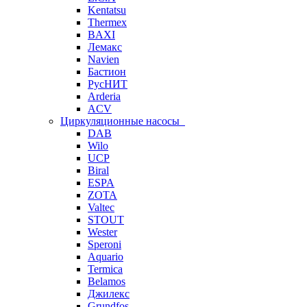
Kentatsu
Thermex
BAXI
Лемакс
Navien
Бастион
РусНИТ
Arderia
ACV
Циркуляционные насосы
DAB
Wilo
UCP
Biral
ESPA
ZOTA
Valtec
STOUT
Wester
Speroni
Aquario
Termica
Belamos
Джилекс
Grundfos