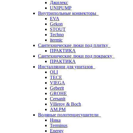
Джилекс
UNIPUMP
Внутрипольные конвекторы
EVA
Gekon
STOUT
Techno
itermic
Сантехнические люки под плитку
ПРАКТИКА
Сантехнические люки под покраску
ПРАКТИКА
Инсталляции для унитазов
OLI
TECE
VIEGA
Geberit
GROHE
Cersanit
Villeroy & Boch
AM.PM
Водяные полотенцесушители
Ника
Terminus
Energy