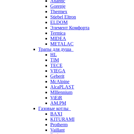
Atlantic
Gorenje
Thermex
Stiebel Eltron
ELDOM
Элемент Комфорта
Termica
MIDEA
METALAC
Трапы для душа
HL
TIM
TECE
VIEGA
Geberit
McAlpine
AlcaPLAST
MIllennium
ViEiR
AM.PM
Газовые котлы
BAXI
KITURAMI
Protherm
Vaillant