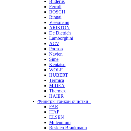
Buderus
Ferroli
BOSCH
Rinnai
Viessmann
ARISTON
De Dietrich
Lamborghini
ACV
Ростов
Navien
Sime
Kentatsu
WOLF
HUBERT
Termica
MIDEA
Thermex
HAIER
Фильтры тонкой очистки
FAR
ITAP
ELSEN
Millennium
Resideo Braukmann