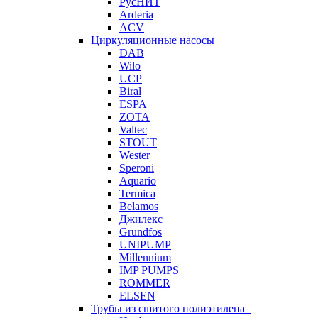
РусНИТ
Arderia
ACV
Циркуляционные насосы
DAB
Wilo
UCP
Biral
ESPA
ZOTA
Valtec
STOUT
Wester
Speroni
Aquario
Termica
Belamos
Джилекс
Grundfos
UNIPUMP
Millennium
IMP PUMPS
ROMMER
ELSEN
Трубы из сшитого полиэтилена