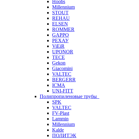
Hoobs
Millennium
STOUT
REHAU
ELSEN
ROMMER
GAPPO
РЕХАУ
ViEiR
UPONOR
TECE
Gekon
Giacomini
VALTEC
BERGERR
ICMA
UNI-FITT
Полипропиленовые трубы
SPK
VALTEC
FV-Plast
Lammin
Millennium
Kalde
ПОЛИТЭК