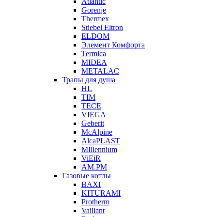
Atlantic
Gorenje
Thermex
Stiebel Eltron
ELDOM
Элемент Комфорта
Termica
MIDEA
METALAC
Трапы для душа
HL
TIM
TECE
VIEGA
Geberit
McAlpine
AlcaPLAST
MIllennium
ViEiR
AM.PM
Газовые котлы
BAXI
KITURAMI
Protherm
Vaillant