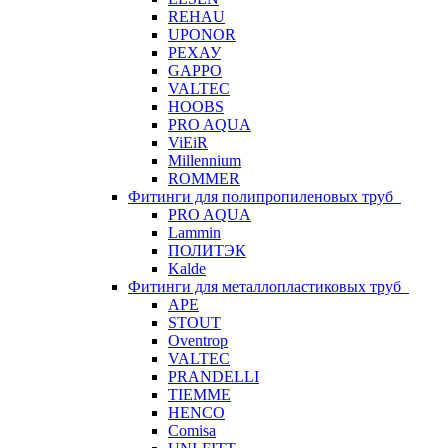
REHAU
UPONOR
РЕХАУ
GAPPO
VALTEC
HOOBS
PRO AQUA
ViEiR
Millennium
ROMMER
Фитинги для полипропиленовых труб
PRO AQUA
Lammin
ПОЛИТЭК
Kalde
Фитинги для металлопластиковых труб
APE
STOUT
Oventrop
VALTEC
PRANDELLI
TIEMME
HENCO
Comisa