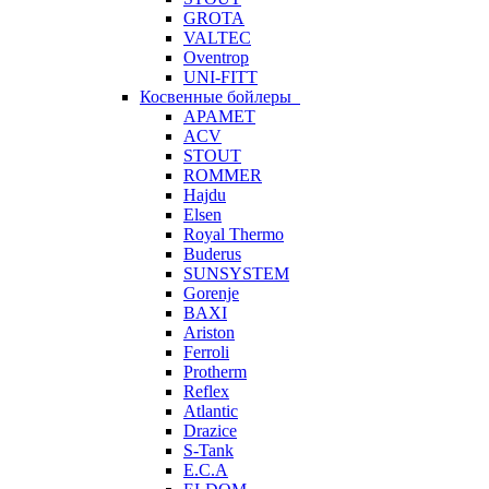
GROTA
VALTEC
Oventrop
UNI-FITT
Косвенные бойлеры
APAMET
ACV
STOUT
ROMMER
Hajdu
Elsen
Royal Thermo
Buderus
SUNSYSTEM
Gorenje
BAXI
Ariston
Ferroli
Protherm
Reflex
Atlantic
Drazice
S-Tank
E.C.A