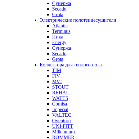
Сунержа
Secado
Grota
Электрические полотенцесушители
Atlantic
Terminus
Ника
Energy
Сунержа
Secado
Grota
Коллектора для теплого пола
TIM
FIV
MVI
STOUT
REHAU
WATTS
Comisa
Imperial
VALTEC
Oventrop
UNI-FITT
Millennium
ROMMER