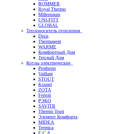
ROMMER
Royal Thermo
Millennium
UNI-FITT
GLOBAL
Теплоноситель отопления
Dixis
Thermagent
WARME
Комфортный Дом
Теплый Дом
Котлы электрические
Protherm
Vaillant
STOUT
Kospel
ZOTA
Ferroli
РЭКО
SAVITR
Thermo Trust
Элемент Комфорта
MIDEA
Termica
E.C.A