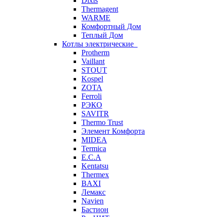
Dixis
Thermagent
WARME
Комфортный Дом
Теплый Дом
Котлы электрические
Protherm
Vaillant
STOUT
Kospel
ZOTA
Ferroli
РЭКО
SAVITR
Thermo Trust
Элемент Комфорта
MIDEA
Termica
E.C.A
Kentatsu
Thermex
BAXI
Лемакс
Navien
Бастион