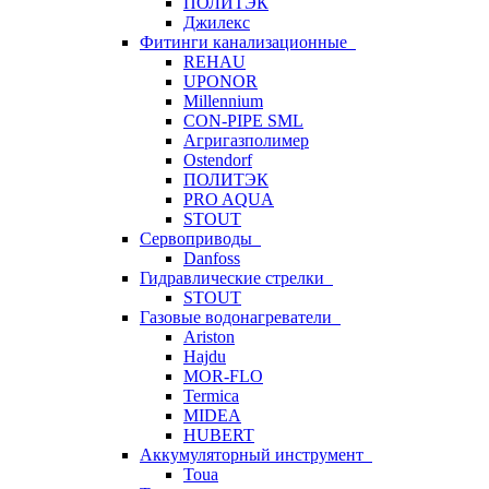
ПОЛИТЭК
Джилекс
Фитинги канализационные
REHAU
UPONOR
Millennium
CON-PIPE SML
Агригазполимер
Ostendorf
ПОЛИТЭК
PRO AQUA
STOUT
Сервоприводы
Danfoss
Гидравлические стрелки
STOUT
Газовые водонагреватели
Ariston
Hajdu
MOR-FLO
Termica
MIDEA
HUBERT
Аккумуляторный инструмент
Toua