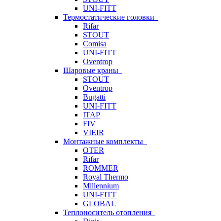
UNI-FITT
Термостатические головки
Rifar
STOUT
Comisa
UNI-FITT
Oventrop
Шаровые краны
STOUT
Oventrop
Bugatti
UNI-FITT
ITAP
FIV
VIEIR
Монтажные комплекты
OTER
Rifar
ROMMER
Royal Thermo
Millennium
UNI-FITT
GLOBAL
Теплоноситель отопления