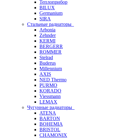
Теплоприбор
BILUX
Germanium
SIRA
Стальные радиаторы
Arbonia
Zehnder
KERMI
BERGERR
ROMMER
Stelrad
Buderus
Millennium
AXIS
NED Thermo
PURMO
KORADO
Viessmann
LEMAX
Чугунные радиаторы
ATENA
BARTON
BOHEMIA
BRISTOL
CHAMONIX