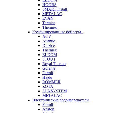
ELDOM
HOOBS
SMART Install
METALAC
EVAN
Termica
Thermex
Комбинированные бойлеры
ACV
Atlantic
Drazice
Thermex
ELDOM
STOUT
Royal Thermo
Gorenje
Ferroli
Hajdu
ROMMER
ZOTA
SUNSYSTEM
METALAC
Электрические водонагреватели
Ferroli
Ariston