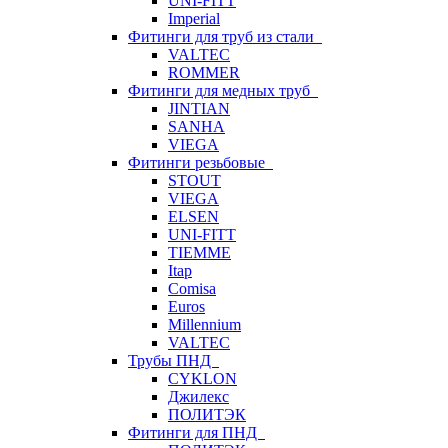
UNI-FITT
Imperial
Фитинги для труб из стали
VALTEC
ROMMER
Фитинги для медных труб
JINTIAN
SANHA
VIEGA
Фитинги резьбовые
STOUT
VIEGA
ELSEN
UNI-FITT
TIEMME
Itap
Comisa
Euros
Millennium
VALTEC
Трубы ПНД
CYKLON
Джилекс
ПОЛИТЭК
Фитинги для ПНД