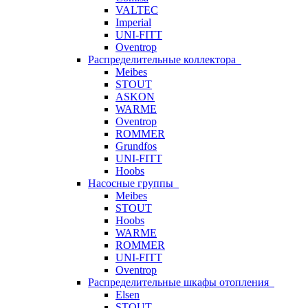
VALTEC
Imperial
UNI-FITT
Oventrop
Распределительные коллектора
Meibes
STOUT
ASKON
WARME
Oventrop
ROMMER
Grundfos
UNI-FITT
Hoobs
Насосные группы
Meibes
STOUT
Hoobs
WARME
ROMMER
UNI-FITT
Oventrop
Распределительные шкафы отопления
Elsen
STOUT