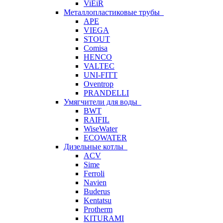
ViEiR
Металлопластиковые трубы
APE
VIEGA
STOUT
Comisa
HENCO
VALTEC
UNI-FITT
Oventrop
PRANDELLI
Умягчители для воды
BWT
RAIFIL
WiseWater
ECOWATER
Дизельные котлы
ACV
Sime
Ferroli
Navien
Buderus
Kentatsu
Protherm
KITURAMI