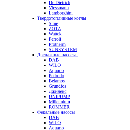
De Dietrich
Viessmann
Lamborghini
Твердотопливные котлы
Sime
ZOTA
Wattek
Ferroli
Protherm
SUNSYSTEM
Дренажные насосы
DAB
WILO
Aquario
Pedrollo
Belamos
Grundfos
Джилекс
UNIPUMP
Millennium
ROMMER
Фекальные насосы
DAB
WILO
Aquario