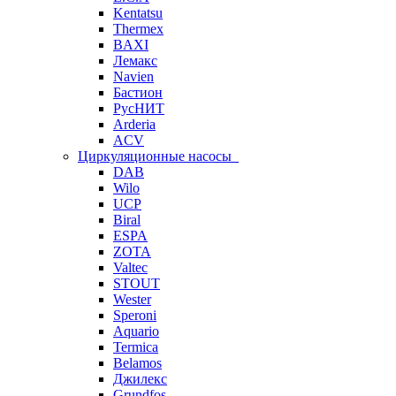
Kentatsu
Thermex
BAXI
Лемакс
Navien
Бастион
РусНИТ
Arderia
ACV
Циркуляционные насосы
DAB
Wilo
UCP
Biral
ESPA
ZOTA
Valtec
STOUT
Wester
Speroni
Aquario
Termica
Belamos
Джилекс
Grundfos