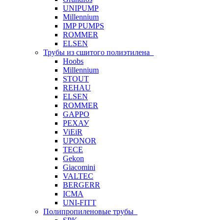
UNIPUMP
Millennium
IMP PUMPS
ROMMER
ELSEN
Трубы из сшитого полиэтилена
Hoobs
Millennium
STOUT
REHAU
ELSEN
ROMMER
GAPPO
РЕХАУ
ViEiR
UPONOR
TECE
Gekon
Giacomini
VALTEC
BERGERR
ICMA
UNI-FITT
Полипропиленовые трубы