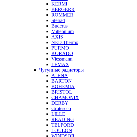
KERMI
BERGERR
ROMMER
Stelrad
Buderus
Millennium
AXIS
NED Thermo
PURMO
KORADO
Viessmann
LEMAX
Чугунные радиаторы
ATENA
BARTON
BOHEMIA
BRISTOL
CHAMONIX
DERBY
Grotescco
LILLE
READING
TELFORD
TOULON
WINDSOR