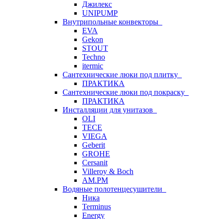
Джилекс
UNIPUMP
Внутрипольные конвекторы
EVA
Gekon
STOUT
Techno
itermic
Сантехнические люки под плитку
ПРАКТИКА
Сантехнические люки под покраску
ПРАКТИКА
Инсталляции для унитазов
OLI
TECE
VIEGA
Geberit
GROHE
Cersanit
Villeroy & Boch
AM.PM
Водяные полотенцесушители
Ника
Terminus
Energy