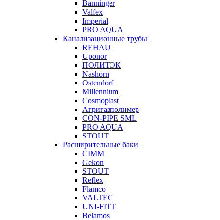
Banninger
Valfex
Imperial
PRO AQUA
Канализационные трубы
REHAU
Uponor
ПОЛИТЭК
Nashorn
Ostendorf
Millennium
Cosmoplast
Агригазполимер
CON-PIPE SML
PRO AQUA
STOUT
Расширительные баки
CIMM
Gekon
STOUT
Reflex
Flamco
VALTEC
UNI-FITT
Belamos