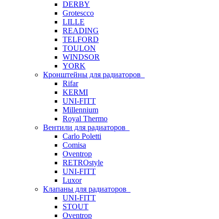
DERBY
Grotescco
LILLE
READING
TELFORD
TOULON
WINDSOR
YORK
Кронштейны для радиаторов
Rifar
KERMI
UNI-FITT
Millennium
Royal Thermo
Вентили для радиаторов
Carlo Poletti
Comisa
Oventrop
RETROstyle
UNI-FITT
Luxor
Клапаны для радиаторов
UNI-FITT
STOUT
Oventrop