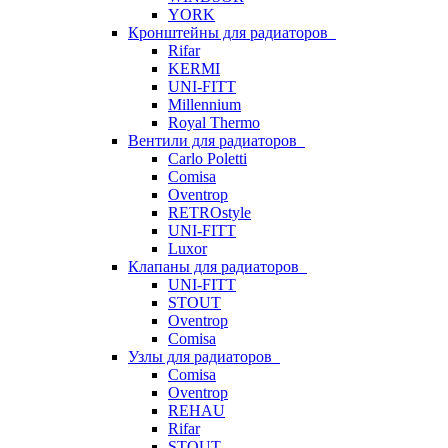
YORK
Кронштейны для радиаторов
Rifar
KERMI
UNI-FITT
Millennium
Royal Thermo
Вентили для радиаторов
Carlo Poletti
Comisa
Oventrop
RETROstyle
UNI-FITT
Luxor
Клапаны для радиаторов
UNI-FITT
STOUT
Oventrop
Comisa
Узлы для радиаторов
Comisa
Oventrop
REHAU
Rifar
STOUT