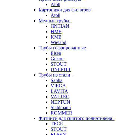
Atoll
Картриджи для фильтров
Atoll
Медные трубы
JINTIAN
HME
KME
Wieland
Трубы гофрированные
Elsen
Gekon
STOUT
UNI-FITT
Трубы из стали
Sanha
VIEGA
LAVITA
VALTEC
NEPTUN
Stahlmann
ROMMER
Фитинги для сшитого полиэтилена
TECE
STOUT
ELSEN