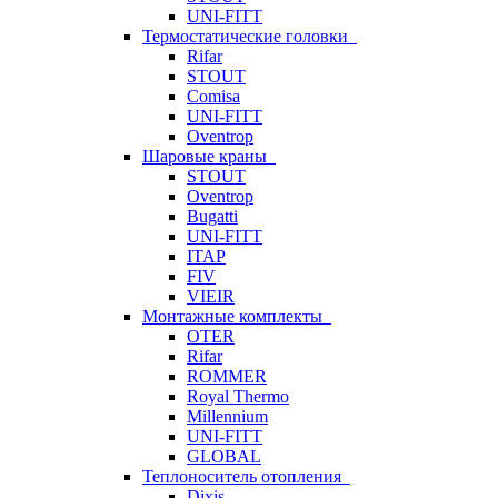
UNI-FITT
Термостатические головки
Rifar
STOUT
Comisa
UNI-FITT
Oventrop
Шаровые краны
STOUT
Oventrop
Bugatti
UNI-FITT
ITAP
FIV
VIEIR
Монтажные комплекты
OTER
Rifar
ROMMER
Royal Thermo
Millennium
UNI-FITT
GLOBAL
Теплоноситель отопления
Dixis