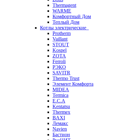
Thermagent
WARME
Комфортный Дом
Теплый Дом
Котлы электрические
Protherm
Vaillant
STOUT
Kospel
ZOTA
Ferroli
РЭКО
SAVITR
Thermo Trust
Элемент Комфорта
MIDEA
Termica
E.C.A
Kentatsu
Thermex
BAXI
Лемакс
Navien
Бастион