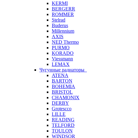
KERMI
BERGERR
ROMMER
Stelrad
Buderus
Millennium
AXIS
NED Thermo
PURMO
KORADO
Viessmann
LEMAX
Чугунные радиаторы
ATENA
BARTON
BOHEMIA
BRISTOL
CHAMONIX
DERBY
Grotescco
LILLE
READING
TELFORD
TOULON
WINDSOR