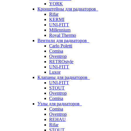
YORK
Кронштейны для радиаторов
Rifar
KERMI
UNI-FITT
Millennium
Royal Thermo
Вентили для радиаторов
Carlo Poletti
Comisa
Oventrop
RETROstyle
UNI-FITT
Luxor
Клапаны для радиаторов
UNI-FITT
STOUT
Oventrop
Comisa
Узлы для радиаторов
Comisa
Oventrop
REHAU
Rifar
STOUT