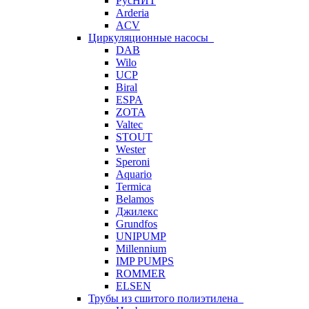
РусНИТ
Arderia
ACV
Циркуляционные насосы
DAB
Wilo
UCP
Biral
ESPA
ZOTA
Valtec
STOUT
Wester
Speroni
Aquario
Termica
Belamos
Джилекс
Grundfos
UNIPUMP
Millennium
IMP PUMPS
ROMMER
ELSEN
Трубы из сшитого полиэтилена