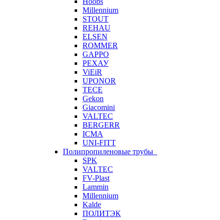
Hoobs
Millennium
STOUT
REHAU
ELSEN
ROMMER
GAPPO
РЕХАУ
ViEiR
UPONOR
TECE
Gekon
Giacomini
VALTEC
BERGERR
ICMA
UNI-FITT
Полипропиленовые трубы
SPK
VALTEC
FV-Plast
Lammin
Millennium
Kalde
ПОЛИТЭК