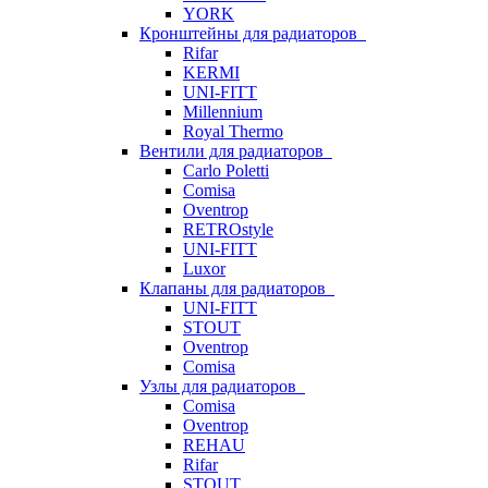
YORK
Кронштейны для радиаторов
Rifar
KERMI
UNI-FITT
Millennium
Royal Thermo
Вентили для радиаторов
Carlo Poletti
Comisa
Oventrop
RETROstyle
UNI-FITT
Luxor
Клапаны для радиаторов
UNI-FITT
STOUT
Oventrop
Comisa
Узлы для радиаторов
Comisa
Oventrop
REHAU
Rifar
STOUT