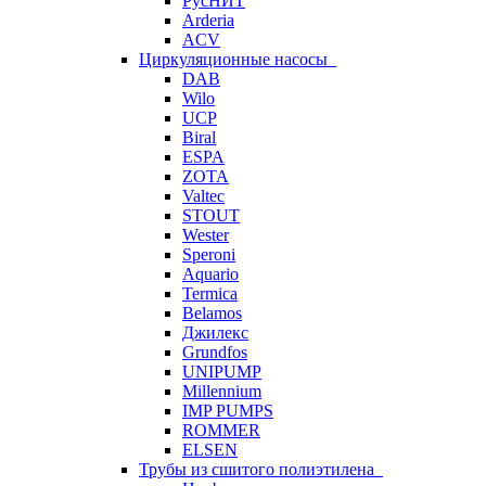
РусНИТ
Arderia
ACV
Циркуляционные насосы
DAB
Wilo
UCP
Biral
ESPA
ZOTA
Valtec
STOUT
Wester
Speroni
Aquario
Termica
Belamos
Джилекс
Grundfos
UNIPUMP
Millennium
IMP PUMPS
ROMMER
ELSEN
Трубы из сшитого полиэтилена