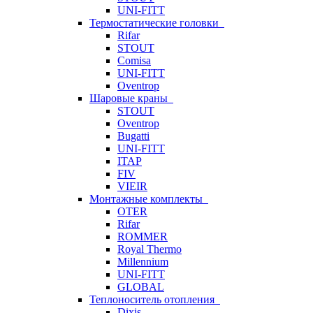
UNI-FITT
Термостатические головки
Rifar
STOUT
Comisa
UNI-FITT
Oventrop
Шаровые краны
STOUT
Oventrop
Bugatti
UNI-FITT
ITAP
FIV
VIEIR
Монтажные комплекты
OTER
Rifar
ROMMER
Royal Thermo
Millennium
UNI-FITT
GLOBAL
Теплоноситель отопления
Dixis