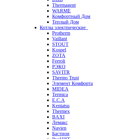
Thermagent
WARME
Комфортный Дом
Теплый Дом
Котлы электрические
Protherm
Vaillant
STOUT
Kospel
ZOTA
Ferroli
РЭКО
SAVITR
Thermo Trust
Элемент Комфорта
MIDEA
Termica
E.C.A
Kentatsu
Thermex
BAXI
Лемакс
Navien
Бастион