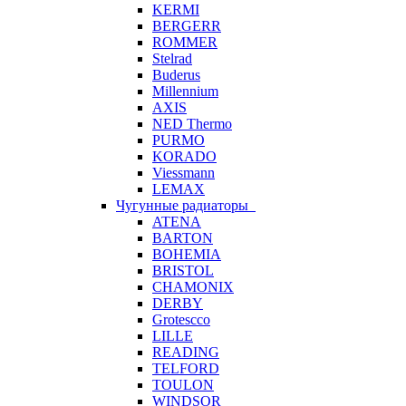
KERMI
BERGERR
ROMMER
Stelrad
Buderus
Millennium
AXIS
NED Thermo
PURMO
KORADO
Viessmann
LEMAX
Чугунные радиаторы
ATENA
BARTON
BOHEMIA
BRISTOL
CHAMONIX
DERBY
Grotescco
LILLE
READING
TELFORD
TOULON
WINDSOR