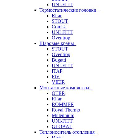
UNI-FITT
Термостатические головки
Rifar
STOUT
Comisa
UNI-FITT
Oventrop
Шаровые краны
STOUT
Oventrop
Bugatti
UNI-FITT
ITAP
FIV
VIEIR
Монтажные комплекты
OTER
Rifar
ROMMER
Royal Thermo
Millennium
UNI-FITT
GLOBAL
Теплоноситель отопления
Dixis