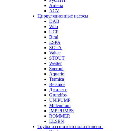
РусНИТ
Arderia
ACV
Циркуляционные насосы
DAB
Wilo
UCP
Biral
ESPA
ZOTA
Valtec
STOUT
Wester
Speroni
Aquario
Termica
Belamos
Джилекс
Grundfos
UNIPUMP
Millennium
IMP PUMPS
ROMMER
ELSEN
Трубы из сшитого полиэтилена