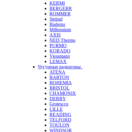
KERMI
BERGERR
ROMMER
Stelrad
Buderus
Millennium
AXIS
NED Thermo
PURMO
KORADO
Viessmann
LEMAX
Чугунные радиаторы
ATENA
BARTON
BOHEMIA
BRISTOL
CHAMONIX
DERBY
Grotescco
LILLE
READING
TELFORD
TOULON
WINDSOR