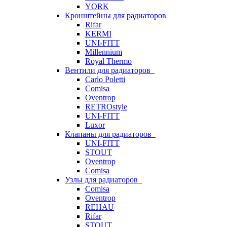
YORK
Кронштейны для радиаторов
Rifar
KERMI
UNI-FITT
Millennium
Royal Thermo
Вентили для радиаторов
Carlo Poletti
Comisa
Oventrop
RETROstyle
UNI-FITT
Luxor
Клапаны для радиаторов
UNI-FITT
STOUT
Oventrop
Comisa
Узлы для радиаторов
Comisa
Oventrop
REHAU
Rifar
STOUT