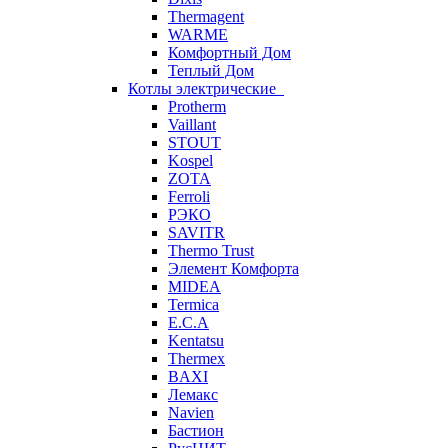
Thermagent
WARME
Комфортный Дом
Теплый Дом
Котлы электрические
Protherm
Vaillant
STOUT
Kospel
ZOTA
Ferroli
РЭКО
SAVITR
Thermo Trust
Элемент Комфорта
MIDEA
Termica
E.C.A
Kentatsu
Thermex
BAXI
Лемакс
Navien
Бастион