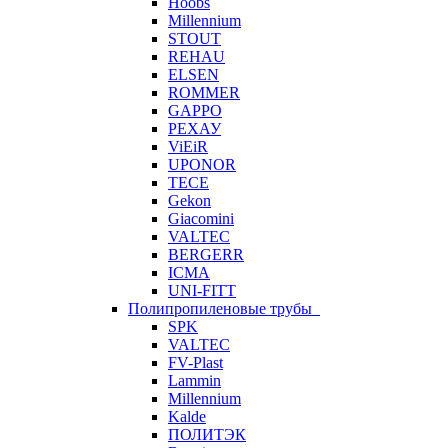
Hoobs
Millennium
STOUT
REHAU
ELSEN
ROMMER
GAPPO
РЕХАУ
ViEiR
UPONOR
TECE
Gekon
Giacomini
VALTEC
BERGERR
ICMA
UNI-FITT
Полипропиленовые трубы
SPK
VALTEC
FV-Plast
Lammin
Millennium
Kalde
ПОЛИТЭК