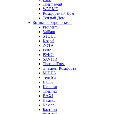
Thermagent
WARME
Комфортный Дом
Теплый Дом
Котлы электрические
Protherm
Vaillant
STOUT
Kospel
ZOTA
Ferroli
РЭКО
SAVITR
Thermo Trust
Элемент Комфорта
MIDEA
Termica
E.C.A
Kentatsu
Thermex
BAXI
Лемакс
Navien
Бастион