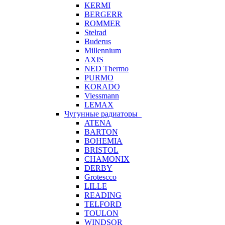
KERMI
BERGERR
ROMMER
Stelrad
Buderus
Millennium
AXIS
NED Thermo
PURMO
KORADO
Viessmann
LEMAX
Чугунные радиаторы
ATENA
BARTON
BOHEMIA
BRISTOL
CHAMONIX
DERBY
Grotescco
LILLE
READING
TELFORD
TOULON
WINDSOR