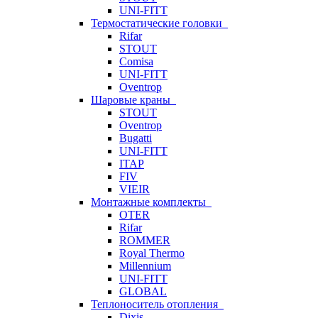
UNI-FITT
Термостатические головки
Rifar
STOUT
Comisa
UNI-FITT
Oventrop
Шаровые краны
STOUT
Oventrop
Bugatti
UNI-FITT
ITAP
FIV
VIEIR
Монтажные комплекты
OTER
Rifar
ROMMER
Royal Thermo
Millennium
UNI-FITT
GLOBAL
Теплоноситель отопления
Dixis