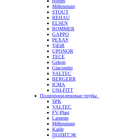
Hoobs
Millennium
STOUT
REHAU
ELSEN
ROMMER
GAPPO
РЕХАУ
ViEiR
UPONOR
TECE
Gekon
Giacomini
VALTEC
BERGERR
ICMA
UNI-FITT
Полипропиленовые трубы
SPK
VALTEC
FV-Plast
Lammin
Millennium
Kalde
ПОЛИТЭК