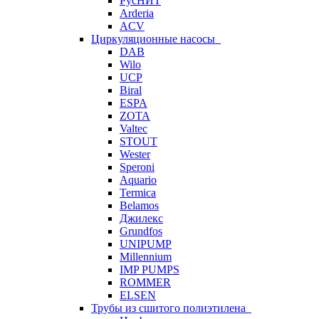
РусНИТ
Arderia
ACV
Циркуляционные насосы
DAB
Wilo
UCP
Biral
ESPA
ZOTA
Valtec
STOUT
Wester
Speroni
Aquario
Termica
Belamos
Джилекс
Grundfos
UNIPUMP
Millennium
IMP PUMPS
ROMMER
ELSEN
Трубы из сшитого полиэтилена