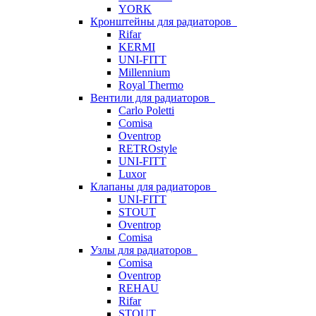
YORK
Кронштейны для радиаторов
Rifar
KERMI
UNI-FITT
Millennium
Royal Thermo
Вентили для радиаторов
Carlo Poletti
Comisa
Oventrop
RETROstyle
UNI-FITT
Luxor
Клапаны для радиаторов
UNI-FITT
STOUT
Oventrop
Comisa
Узлы для радиаторов
Comisa
Oventrop
REHAU
Rifar
STOUT