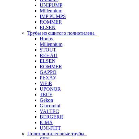
UNIPUMP
Millennium
IMP PUMPS
ROMMER
ELSEN
Трубы из сшитого полиэтилена
Hoobs
Millennium
STOUT
REHAU
ELSEN
ROMMER
GAPPO
РЕХАУ
ViEiR
UPONOR
TECE
Gekon
Giacomini
VALTEC
BERGERR
ICMA
UNI-FITT
Полипропиленовые трубы