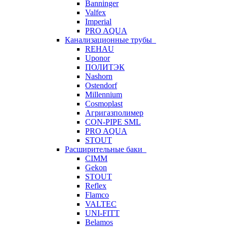
Banninger
Valfex
Imperial
PRO AQUA
Канализационные трубы
REHAU
Uponor
ПОЛИТЭК
Nashorn
Ostendorf
Millennium
Cosmoplast
Агригазполимер
CON-PIPE SML
PRO AQUA
STOUT
Расширительные баки
CIMM
Gekon
STOUT
Reflex
Flamco
VALTEC
UNI-FITT
Belamos