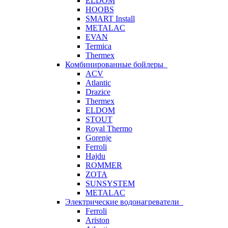
ELDOM
HOOBS
SMART Install
METALAC
EVAN
Termica
Thermex
Комбинированные бойлеры
ACV
Atlantic
Drazice
Thermex
ELDOM
STOUT
Royal Thermo
Gorenje
Ferroli
Hajdu
ROMMER
ZOTA
SUNSYSTEM
METALAC
Электрические водонагреватели
Ferroli
Ariston