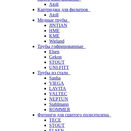
Atoll
Картриджи для фильтров
Atoll
Медные трубы
JINTIAN
HME
KME
Wieland
Трубы гофрированные
Elsen
Gekon
STOUT
UNI-FITT
Трубы из стали
Sanha
VIEGA
LAVITA
VALTEC
NEPTUN
Stahlmann
ROMMER
Фитинги для сшитого полиэтилена
TECE
STOUT
ELSEN