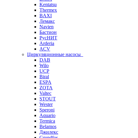
Kentatsu
Thermex
BAXI
Лемакс
Navien
Бастион
РусНИТ
Arderia
ACV
Циркуляционные насосы
DAB
Wilo
UCP
Biral
ESPA
ZOTA
Valtec
STOUT
Wester
Speroni
Aquario
Termica
Belamos
Джилекс
Grundfos