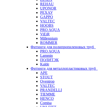
REHAU
UPONOR
РЕХАУ
GAPPO
VALTEC
HOOBS
PRO AQUA
ViEiR
Millennium
ROMMER
Фитинги для полипропиленовых труб
PRO AQUA
Lammin
ПОЛИТЭК
Kalde
Фитинги для металлопластиковых труб
APE
STOUT
Oventrop
VALTEC
PRANDELLI
TIEMME
HENCO
Comisa