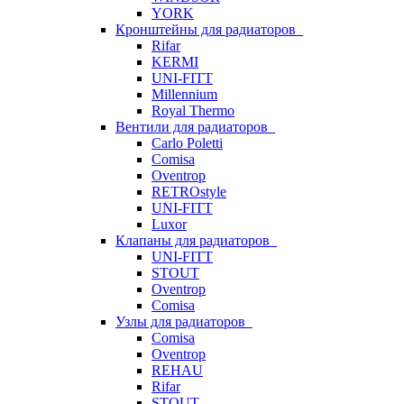
YORK
Кронштейны для радиаторов
Rifar
KERMI
UNI-FITT
Millennium
Royal Thermo
Вентили для радиаторов
Carlo Poletti
Comisa
Oventrop
RETROstyle
UNI-FITT
Luxor
Клапаны для радиаторов
UNI-FITT
STOUT
Oventrop
Comisa
Узлы для радиаторов
Comisa
Oventrop
REHAU
Rifar
STOUT