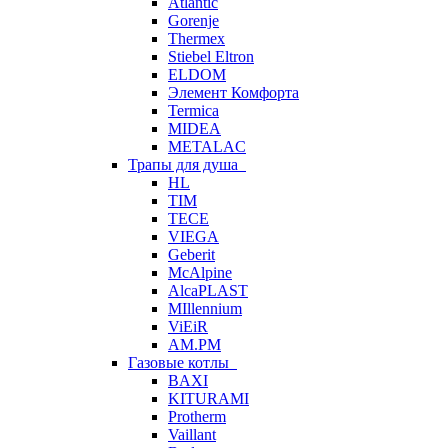
Atlantic
Gorenje
Thermex
Stiebel Eltron
ELDOM
Элемент Комфорта
Termica
MIDEA
METALAC
Трапы для душа
HL
TIM
TECE
VIEGA
Geberit
McAlpine
AlcaPLAST
MIllennium
ViEiR
AM.PM
Газовые котлы
BAXI
KITURAMI
Protherm
Vaillant