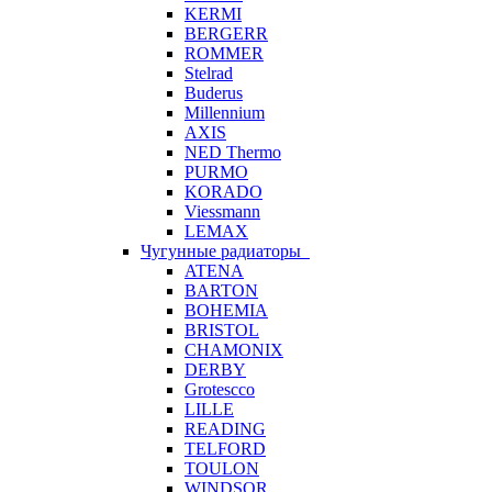
KERMI
BERGERR
ROMMER
Stelrad
Buderus
Millennium
AXIS
NED Thermo
PURMO
KORADO
Viessmann
LEMAX
Чугунные радиаторы
ATENA
BARTON
BOHEMIA
BRISTOL
CHAMONIX
DERBY
Grotescco
LILLE
READING
TELFORD
TOULON
WINDSOR