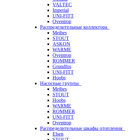
VALTEC
Imperial
UNI-FITT
Oventrop
Распределительные коллектора
Meibes
STOUT
ASKON
WARME
Oventrop
ROMMER
Grundfos
UNI-FITT
Hoobs
Насосные группы
Meibes
STOUT
Hoobs
WARME
ROMMER
UNI-FITT
Oventrop
Распределительные шкафы отопления
Elsen
STOUT