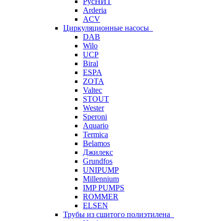
РусНИТ
Arderia
ACV
Циркуляционные насосы
DAB
Wilo
UCP
Biral
ESPA
ZOTA
Valtec
STOUT
Wester
Speroni
Aquario
Termica
Belamos
Джилекс
Grundfos
UNIPUMP
Millennium
IMP PUMPS
ROMMER
ELSEN
Трубы из сшитого полиэтилена