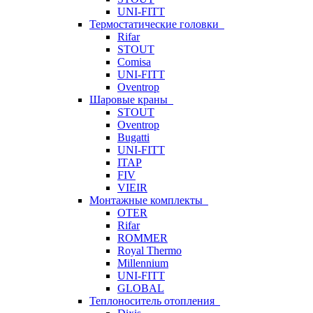
UNI-FITT
Термостатические головки
Rifar
STOUT
Comisa
UNI-FITT
Oventrop
Шаровые краны
STOUT
Oventrop
Bugatti
UNI-FITT
ITAP
FIV
VIEIR
Монтажные комплекты
OTER
Rifar
ROMMER
Royal Thermo
Millennium
UNI-FITT
GLOBAL
Теплоноситель отопления