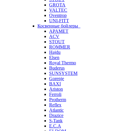
GROTA
VALTEC
Oventrop
UNI-FITT
Косвенные бойлеры
APAMET
ACV
STOUT
ROMMER
Hajdu
Elsen
Royal Thermo
Buderus
SUNSYSTEM
Gorenje
BAXI
Ariston
Ferroli
Protherm
Reflex
Atlantic
Drazice
S-Tank
E.C.A