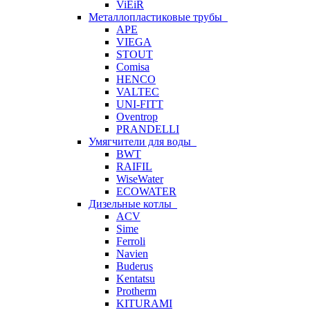
ViEiR
Металлопластиковые трубы
APE
VIEGA
STOUT
Comisa
HENCO
VALTEC
UNI-FITT
Oventrop
PRANDELLI
Умягчители для воды
BWT
RAIFIL
WiseWater
ECOWATER
Дизельные котлы
ACV
Sime
Ferroli
Navien
Buderus
Kentatsu
Protherm
KITURAMI