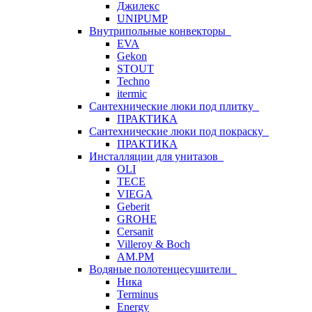
Джилекс
UNIPUMP
Внутрипольные конвекторы
EVA
Gekon
STOUT
Techno
itermic
Сантехнические люки под плитку
ПРАКТИКА
Сантехнические люки под покраску
ПРАКТИКА
Инсталляции для унитазов
OLI
TECE
VIEGA
Geberit
GROHE
Cersanit
Villeroy & Boch
AM.PM
Водяные полотенцесушители
Ника
Terminus
Energy