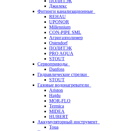
ПОЛИТЭК
Джилекс
Фитинги канализационные
REHAU
UPONOR
Millennium
CON-PIPE SML
Агригазполимер
Ostendorf
ПОЛИТЭК
PRO AQUA
STOUT
Сервоприводы
Danfoss
Гидравлические стрелки
STOUT
Газовые водонагреватели
Ariston
Hajdu
MOR-FLO
Termica
MIDEA
HUBERT
Аккумуляторный инструмент
Toua