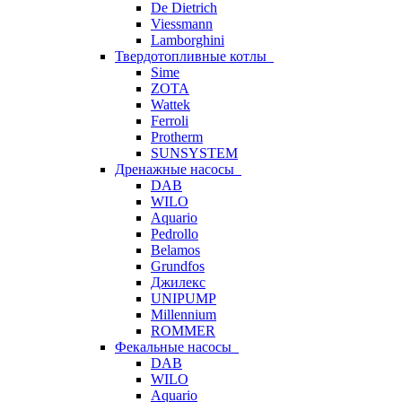
De Dietrich
Viessmann
Lamborghini
Твердотопливные котлы
Sime
ZOTA
Wattek
Ferroli
Protherm
SUNSYSTEM
Дренажные насосы
DAB
WILO
Aquario
Pedrollo
Belamos
Grundfos
Джилекс
UNIPUMP
Millennium
ROMMER
Фекальные насосы
DAB
WILO
Aquario