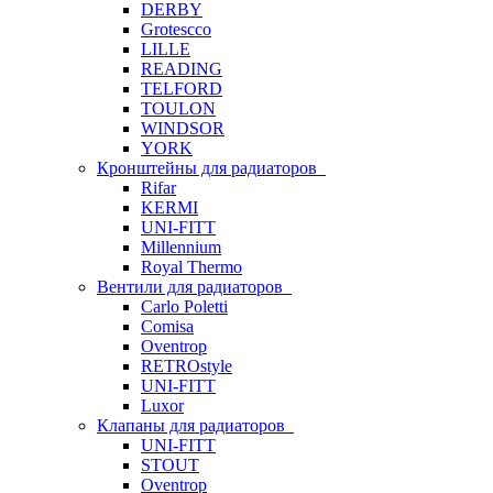
DERBY
Grotescco
LILLE
READING
TELFORD
TOULON
WINDSOR
YORK
Кронштейны для радиаторов
Rifar
KERMI
UNI-FITT
Millennium
Royal Thermo
Вентили для радиаторов
Carlo Poletti
Comisa
Oventrop
RETROstyle
UNI-FITT
Luxor
Клапаны для радиаторов
UNI-FITT
STOUT
Oventrop