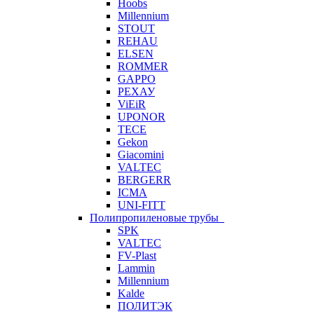
Hoobs
Millennium
STOUT
REHAU
ELSEN
ROMMER
GAPPO
РЕХАУ
ViEiR
UPONOR
TECE
Gekon
Giacomini
VALTEC
BERGERR
ICMA
UNI-FITT
Полипропиленовые трубы
SPK
VALTEC
FV-Plast
Lammin
Millennium
Kalde
ПОЛИТЭК