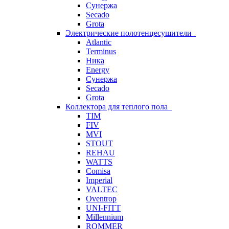
Сунержа
Secado
Grota
Электрические полотенцесушители
Atlantic
Terminus
Ника
Energy
Сунержа
Secado
Grota
Коллектора для теплого пола
TIM
FIV
MVI
STOUT
REHAU
WATTS
Comisa
Imperial
VALTEC
Oventrop
UNI-FITT
Millennium
ROMMER