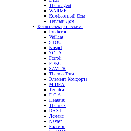
Dixis
Thermagent
WARME
Комфортный Дом
Теплый Дом
Котлы электрические
Protherm
Vaillant
STOUT
Kospel
ZOTA
Ferroli
РЭКО
SAVITR
Thermo Trust
Элемент Комфорта
MIDEA
Termica
E.C.A
Kentatsu
Thermex
BAXI
Лемакс
Navien
Бастион