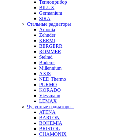
Теплоприбор
BILUX
Germanium
SIRA
Стальные радиаторы
Arbonia
Zehnder
KERMI
BERGERR
ROMMER
Stelrad
Buderus
Millennium
AXIS
NED Thermo
PURMO
KORADO
Viessmann
LEMAX
Чугунные радиаторы
ATENA
BARTON
BOHEMIA
BRISTOL
CHAMONIX