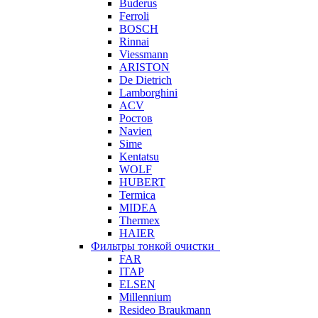
Buderus
Ferroli
BOSCH
Rinnai
Viessmann
ARISTON
De Dietrich
Lamborghini
ACV
Ростов
Navien
Sime
Kentatsu
WOLF
HUBERT
Termica
MIDEA
Thermex
HAIER
Фильтры тонкой очистки
FAR
ITAP
ELSEN
Millennium
Resideo Braukmann