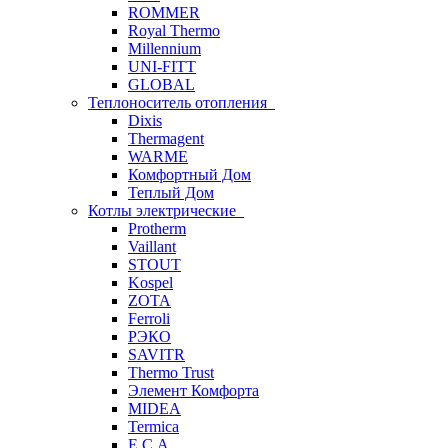
ROMMER
Royal Thermo
Millennium
UNI-FITT
GLOBAL
Теплоноситель отопления
Dixis
Thermagent
WARME
Комфортный Дом
Теплый Дом
Котлы электрические
Protherm
Vaillant
STOUT
Kospel
ZOTA
Ferroli
РЭКО
SAVITR
Thermo Trust
Элемент Комфорта
MIDEA
Termica
E.C.A