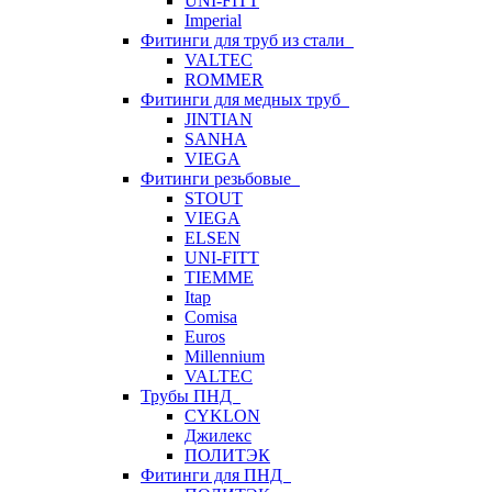
UNI-FITT
Imperial
Фитинги для труб из стали
VALTEC
ROMMER
Фитинги для медных труб
JINTIAN
SANHA
VIEGA
Фитинги резьбовые
STOUT
VIEGA
ELSEN
UNI-FITT
TIEMME
Itap
Comisa
Euros
Millennium
VALTEC
Трубы ПНД
CYKLON
Джилекс
ПОЛИТЭК
Фитинги для ПНД