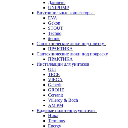
Джилекс
UNIPUMP
Внутрипольные конвекторы
EVA
Gekon
STOUT
Techno
itermic
Сантехнические люки под плитку
ПРАКТИКА
Сантехнические люки под покраску
ПРАКТИКА
Инсталляции для унитазов
OLI
TECE
VIEGA
Geberit
GROHE
Cersanit
Villeroy & Boch
AM.PM
Водяные полотенцесушители
Ника
Terminus
Energy