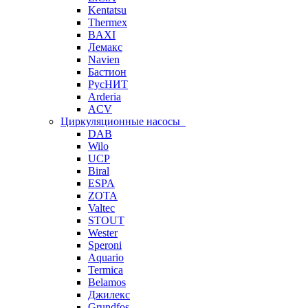
Kentatsu
Thermex
BAXI
Лемакс
Navien
Бастион
РусНИТ
Arderia
ACV
Циркуляционные насосы
DAB
Wilo
UCP
Biral
ESPA
ZOTA
Valtec
STOUT
Wester
Speroni
Aquario
Termica
Belamos
Джилекс
Grundfos