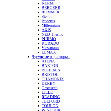
KERMI
BERGERR
ROMMER
Stelrad
Buderus
Millennium
AXIS
NED Thermo
PURMO
KORADO
Viessmann
LEMAX
Чугунные радиаторы
ATENA
BARTON
BOHEMIA
BRISTOL
CHAMONIX
DERBY
Grotescco
LILLE
READING
TELFORD
TOULON
WINDSOR