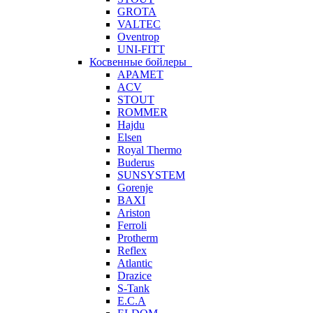
GROTA
VALTEC
Oventrop
UNI-FITT
Косвенные бойлеры
APAMET
ACV
STOUT
ROMMER
Hajdu
Elsen
Royal Thermo
Buderus
SUNSYSTEM
Gorenje
BAXI
Ariston
Ferroli
Protherm
Reflex
Atlantic
Drazice
S-Tank
E.C.A