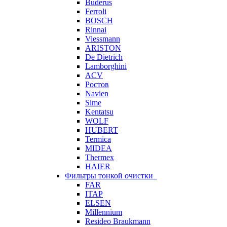
Buderus
Ferroli
BOSCH
Rinnai
Viessmann
ARISTON
De Dietrich
Lamborghini
ACV
Ростов
Navien
Sime
Kentatsu
WOLF
HUBERT
Termica
MIDEA
Thermex
HAIER
Фильтры тонкой очистки
FAR
ITAP
ELSEN
Millennium
Resideo Braukmann