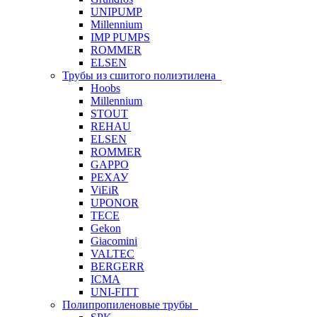
UNIPUMP
Millennium
IMP PUMPS
ROMMER
ELSEN
Трубы из сшитого полиэтилена
Hoobs
Millennium
STOUT
REHAU
ELSEN
ROMMER
GAPPO
РЕХАУ
ViEiR
UPONOR
TECE
Gekon
Giacomini
VALTEC
BERGERR
ICMA
UNI-FITT
Полипропиленовые трубы