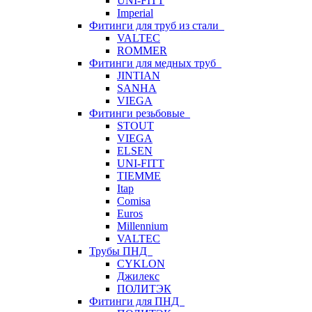
UNI-FITT
Imperial
Фитинги для труб из стали
VALTEC
ROMMER
Фитинги для медных труб
JINTIAN
SANHA
VIEGA
Фитинги резьбовые
STOUT
VIEGA
ELSEN
UNI-FITT
TIEMME
Itap
Comisa
Euros
Millennium
VALTEC
Трубы ПНД
CYKLON
Джилекс
ПОЛИТЭК
Фитинги для ПНД