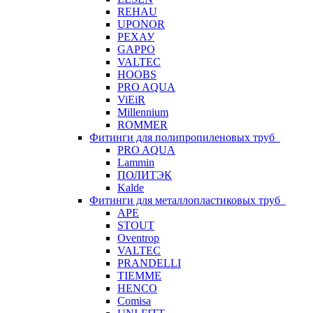
REHAU
UPONOR
РЕХАУ
GAPPO
VALTEC
HOOBS
PRO AQUA
ViEiR
Millennium
ROMMER
Фитинги для полипропиленовых труб
PRO AQUA
Lammin
ПОЛИТЭК
Kalde
Фитинги для металлопластиковых труб
APE
STOUT
Oventrop
VALTEC
PRANDELLI
TIEMME
HENCO
Comisa