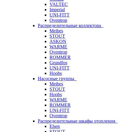
VALTEC
Imperial
UNI-FITT
Oventrop
Распределительные коллектора
Meibes
STOUT
ASKON
WARME
Oventrop
ROMMER
Grundfos
UNI-FITT
Hoobs
Насосные группы
Meibes
STOUT
Hoobs
WARME
ROMMER
UNI-FITT
Oventrop
Распределительные шкафы отопления
Elsen
STOUT