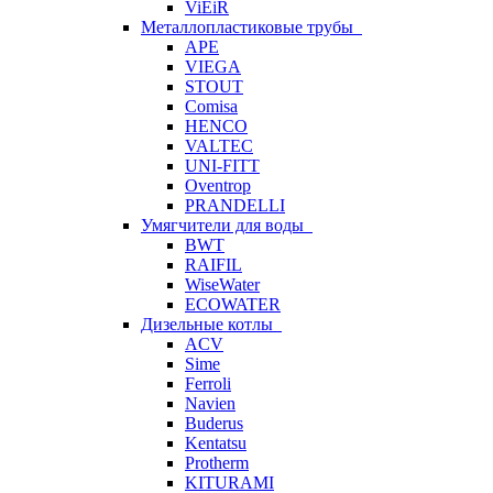
ViEiR
Металлопластиковые трубы
APE
VIEGA
STOUT
Comisa
HENCO
VALTEC
UNI-FITT
Oventrop
PRANDELLI
Умягчители для воды
BWT
RAIFIL
WiseWater
ECOWATER
Дизельные котлы
ACV
Sime
Ferroli
Navien
Buderus
Kentatsu
Protherm
KITURAMI