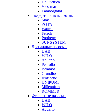
De Dietrich
Viessmann
Lamborghini
Твердотопливные котлы
Sime
ZOTA
Wattek
Ferroli
Protherm
SUNSYSTEM
Дренажные насосы
DAB
WILO
Aquario
Pedrollo
Belamos
Grundfos
Джилекс
UNIPUMP
Millennium
ROMMER
Фекальные насосы
DAB
WILO
Aquario