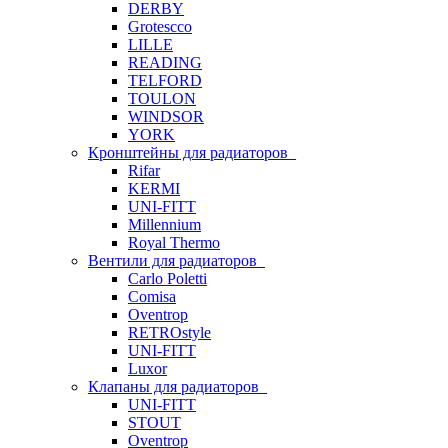
DERBY
Grotescco
LILLE
READING
TELFORD
TOULON
WINDSOR
YORK
Кронштейны для радиаторов
Rifar
KERMI
UNI-FITT
Millennium
Royal Thermo
Вентили для радиаторов
Carlo Poletti
Comisa
Oventrop
RETROstyle
UNI-FITT
Luxor
Клапаны для радиаторов
UNI-FITT
STOUT
Oventrop