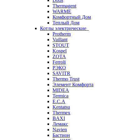
Dixis
Thermagent
WARME
Комфортный Дом
Теплый Дом
Котлы электрические
Protherm
Vaillant
STOUT
Kospel
ZOTA
Ferroli
РЭКО
SAVITR
Thermo Trust
Элемент Комфорта
MIDEA
Termica
E.C.A
Kentatsu
Thermex
BAXI
Лемакс
Navien
Бастион