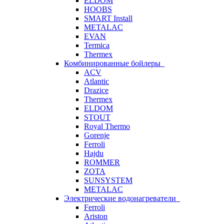
ELDOM
HOOBS
SMART Install
METALAC
EVAN
Termica
Thermex
Комбинированные бойлеры
ACV
Atlantic
Drazice
Thermex
ELDOM
STOUT
Royal Thermo
Gorenje
Ferroli
Hajdu
ROMMER
ZOTA
SUNSYSTEM
METALAC
Электрические водонагреватели
Ferroli
Ariston