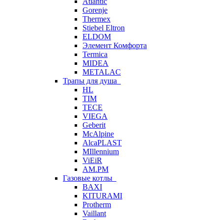
Atlantic
Gorenje
Thermex
Stiebel Eltron
ELDOM
Элемент Комфорта
Termica
MIDEA
METALAC
Трапы для душа
HL
TIM
TECE
VIEGA
Geberit
McAlpine
AlcaPLAST
MIllennium
ViEiR
AM.PM
Газовые котлы
BAXI
KITURAMI
Protherm
Vaillant