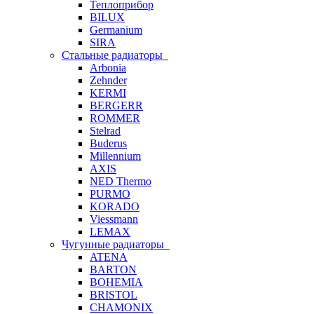
Теплоприбор
BILUX
Germanium
SIRA
Стальные радиаторы
Arbonia
Zehnder
KERMI
BERGERR
ROMMER
Stelrad
Buderus
Millennium
AXIS
NED Thermo
PURMO
KORADO
Viessmann
LEMAX
Чугунные радиаторы
ATENA
BARTON
BOHEMIA
BRISTOL
CHAMONIX