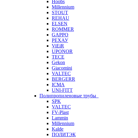
Hoobs
Millennium
STOUT
REHAU
ELSEN
ROMMER
GAPPO
РЕХАУ
ViEiR
UPONOR
TECE
Gekon
Giacomini
VALTEC
BERGERR
ICMA
UNI-FITT
Полипропиленовые трубы
SPK
VALTEC
FV-Plast
Lammin
Millennium
Kalde
ПОЛИТЭК