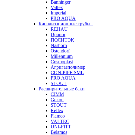
Banninger
Valfex
Imperial
PRO AQUA
Канализационные трубы
REHAU
Uponor
ПОЛИТЭК
Nashorn
Ostendorf
Millennium
Cosmoplast
Агригазполимер
CON-PIPE SML
PRO AQUA
STOUT
Расширительные баки
CIMM
Gekon
STOUT
Reflex
Flamco
VALTEC
UNI-FITT
Belamos