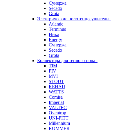
Сунержа
Secado
Grota
Электрические полотенцесушители
Atlantic
Terminus
Ника
Energy
Сунержа
Secado
Grota
Коллектора для теплого пола
TIM
FIV
MVI
STOUT
REHAU
WATTS
Comisa
Imperial
VALTEC
Oventrop
UNI-FITT
Millennium
ROMMER