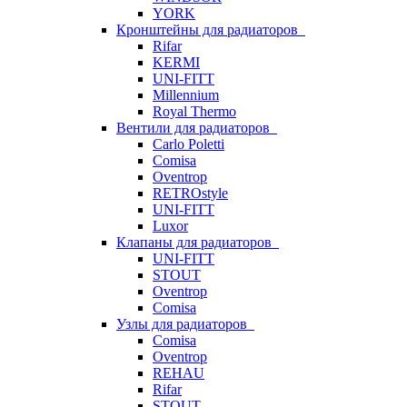
YORK
Кронштейны для радиаторов
Rifar
KERMI
UNI-FITT
Millennium
Royal Thermo
Вентили для радиаторов
Carlo Poletti
Comisa
Oventrop
RETROstyle
UNI-FITT
Luxor
Клапаны для радиаторов
UNI-FITT
STOUT
Oventrop
Comisa
Узлы для радиаторов
Comisa
Oventrop
REHAU
Rifar
STOUT