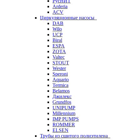
РусНИТ
Arderia
ACV
Циркуляционные насосы
DAB
Wilo
UCP
Biral
ESPA
ZOTA
Valtec
STOUT
Wester
Speroni
Aquario
Termica
Belamos
Джилекс
Grundfos
UNIPUMP
Millennium
IMP PUMPS
ROMMER
ELSEN
Трубы из сшитого полиэтилена