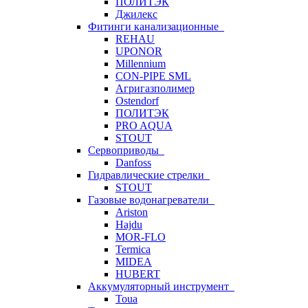
ПОЛИТЭК
Джилекс
Фитинги канализационные
REHAU
UPONOR
Millennium
CON-PIPE SML
Агригазполимер
Ostendorf
ПОЛИТЭК
PRO AQUA
STOUT
Сервоприводы
Danfoss
Гидравлические стрелки
STOUT
Газовые водонагреватели
Ariston
Hajdu
MOR-FLO
Termica
MIDEA
HUBERT
Аккумуляторный инструмент
Toua