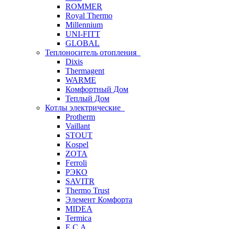
ROMMER
Royal Thermo
Millennium
UNI-FITT
GLOBAL
Теплоноситель отопления
Dixis
Thermagent
WARME
Комфортный Дом
Теплый Дом
Котлы электрические
Protherm
Vaillant
STOUT
Kospel
ZOTA
Ferroli
РЭКО
SAVITR
Thermo Trust
Элемент Комфорта
MIDEA
Termica
E.C.A