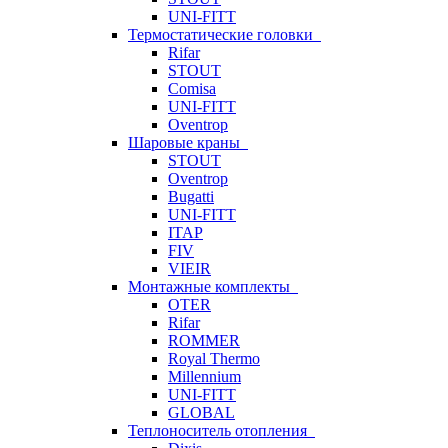
UNI-FITT
Термостатические головки
Rifar
STOUT
Comisa
UNI-FITT
Oventrop
Шаровые краны
STOUT
Oventrop
Bugatti
UNI-FITT
ITAP
FIV
VIEIR
Монтажные комплекты
OTER
Rifar
ROMMER
Royal Thermo
Millennium
UNI-FITT
GLOBAL
Теплоноситель отопления