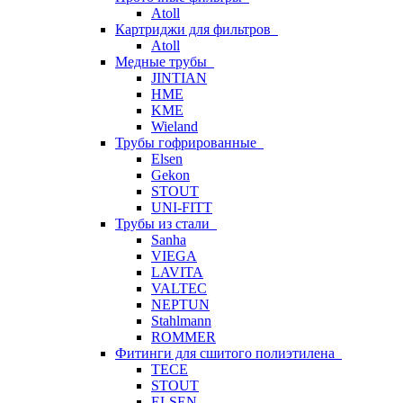
Atoll
Картриджи для фильтров
Atoll
Медные трубы
JINTIAN
HME
KME
Wieland
Трубы гофрированные
Elsen
Gekon
STOUT
UNI-FITT
Трубы из стали
Sanha
VIEGA
LAVITA
VALTEC
NEPTUN
Stahlmann
ROMMER
Фитинги для сшитого полиэтилена
TECE
STOUT
ELSEN