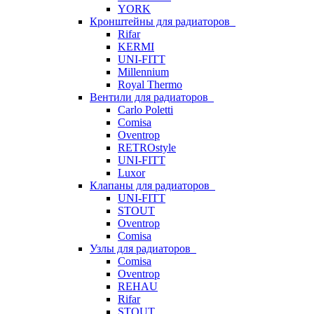
YORK
Кронштейны для радиаторов
Rifar
KERMI
UNI-FITT
Millennium
Royal Thermo
Вентили для радиаторов
Carlo Poletti
Comisa
Oventrop
RETROstyle
UNI-FITT
Luxor
Клапаны для радиаторов
UNI-FITT
STOUT
Oventrop
Comisa
Узлы для радиаторов
Comisa
Oventrop
REHAU
Rifar
STOUT