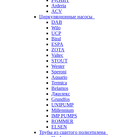
РусНИТ
Arderia
ACV
Циркуляционные насосы
DAB
Wilo
UCP
Biral
ESPA
ZOTA
Valtec
STOUT
Wester
Speroni
Aquario
Termica
Belamos
Джилекс
Grundfos
UNIPUMP
Millennium
IMP PUMPS
ROMMER
ELSEN
Трубы из сшитого полиэтилена