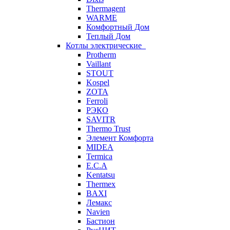
Thermagent
WARME
Комфортный Дом
Теплый Дом
Котлы электрические
Protherm
Vaillant
STOUT
Kospel
ZOTA
Ferroli
РЭКО
SAVITR
Thermo Trust
Элемент Комфорта
MIDEA
Termica
E.C.A
Kentatsu
Thermex
BAXI
Лемакс
Navien
Бастион