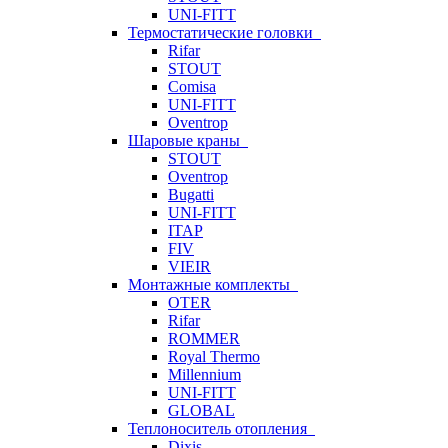
UNI-FITT
Термостатические головки
Rifar
STOUT
Comisa
UNI-FITT
Oventrop
Шаровые краны
STOUT
Oventrop
Bugatti
UNI-FITT
ITAP
FIV
VIEIR
Монтажные комплекты
OTER
Rifar
ROMMER
Royal Thermo
Millennium
UNI-FITT
GLOBAL
Теплоноситель отопления
Dixis