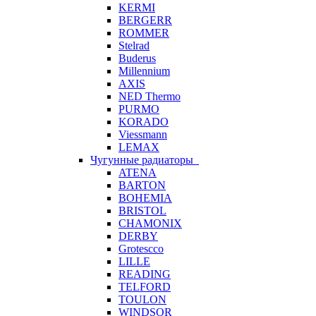
KERMI
BERGERR
ROMMER
Stelrad
Buderus
Millennium
AXIS
NED Thermo
PURMO
KORADO
Viessmann
LEMAX
Чугунные радиаторы
ATENA
BARTON
BOHEMIA
BRISTOL
CHAMONIX
DERBY
Grotescco
LILLE
READING
TELFORD
TOULON
WINDSOR