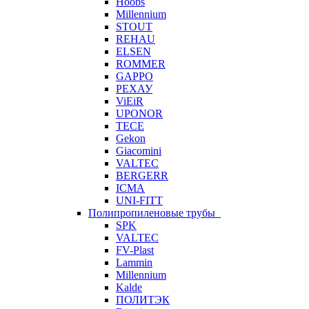
Hoobs
Millennium
STOUT
REHAU
ELSEN
ROMMER
GAPPO
РЕХАУ
ViEiR
UPONOR
TECE
Gekon
Giacomini
VALTEC
BERGERR
ICMA
UNI-FITT
Полипропиленовые трубы
SPK
VALTEC
FV-Plast
Lammin
Millennium
Kalde
ПОЛИТЭК