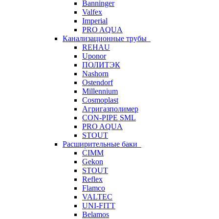
Banninger
Valfex
Imperial
PRO AQUA
Канализационные трубы
REHAU
Uponor
ПОЛИТЭК
Nashorn
Ostendorf
Millennium
Cosmoplast
Агригазполимер
CON-PIPE SML
PRO AQUA
STOUT
Расширительные баки
CIMM
Gekon
STOUT
Reflex
Flamco
VALTEC
UNI-FITT
Belamos