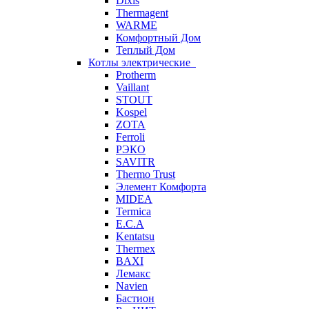
Dixis
Thermagent
WARME
Комфортный Дом
Теплый Дом
Котлы электрические
Protherm
Vaillant
STOUT
Kospel
ZOTA
Ferroli
РЭКО
SAVITR
Thermo Trust
Элемент Комфорта
MIDEA
Termica
E.C.A
Kentatsu
Thermex
BAXI
Лемакс
Navien
Бастион