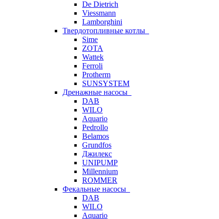
De Dietrich
Viessmann
Lamborghini
Твердотопливные котлы
Sime
ZOTA
Wattek
Ferroli
Protherm
SUNSYSTEM
Дренажные насосы
DAB
WILO
Aquario
Pedrollo
Belamos
Grundfos
Джилекс
UNIPUMP
Millennium
ROMMER
Фекальные насосы
DAB
WILO
Aquario