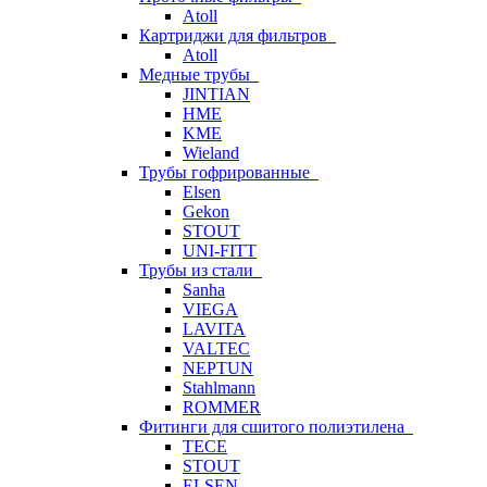
Atoll
Картриджи для фильтров
Atoll
Медные трубы
JINTIAN
HME
KME
Wieland
Трубы гофрированные
Elsen
Gekon
STOUT
UNI-FITT
Трубы из стали
Sanha
VIEGA
LAVITA
VALTEC
NEPTUN
Stahlmann
ROMMER
Фитинги для сшитого полиэтилена
TECE
STOUT
ELSEN