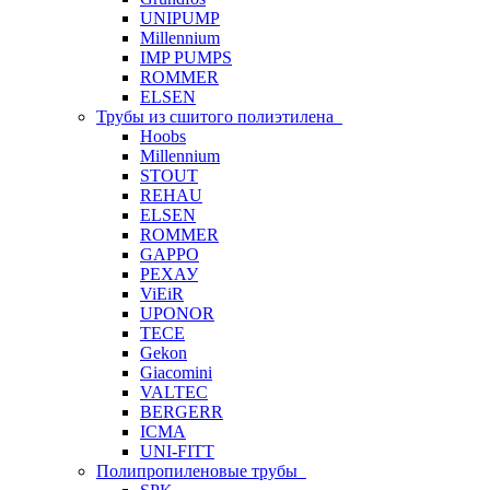
UNIPUMP
Millennium
IMP PUMPS
ROMMER
ELSEN
Трубы из сшитого полиэтилена
Hoobs
Millennium
STOUT
REHAU
ELSEN
ROMMER
GAPPO
РЕХАУ
ViEiR
UPONOR
TECE
Gekon
Giacomini
VALTEC
BERGERR
ICMA
UNI-FITT
Полипропиленовые трубы