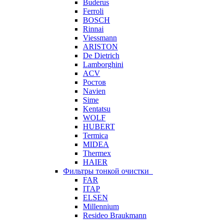
Buderus
Ferroli
BOSCH
Rinnai
Viessmann
ARISTON
De Dietrich
Lamborghini
ACV
Ростов
Navien
Sime
Kentatsu
WOLF
HUBERT
Termica
MIDEA
Thermex
HAIER
Фильтры тонкой очистки
FAR
ITAP
ELSEN
Millennium
Resideo Braukmann