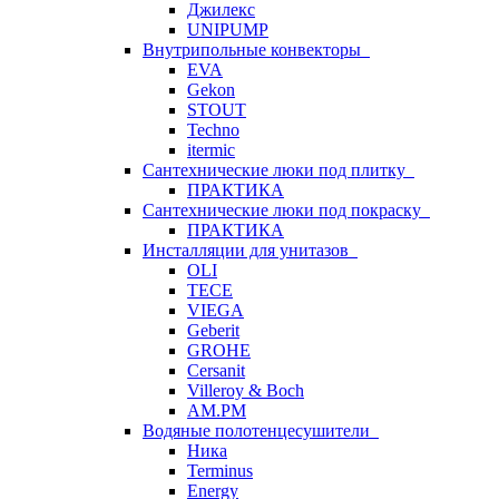
Джилекс
UNIPUMP
Внутрипольные конвекторы
EVA
Gekon
STOUT
Techno
itermic
Сантехнические люки под плитку
ПРАКТИКА
Сантехнические люки под покраску
ПРАКТИКА
Инсталляции для унитазов
OLI
TECE
VIEGA
Geberit
GROHE
Cersanit
Villeroy & Boch
AM.PM
Водяные полотенцесушители
Ника
Terminus
Energy