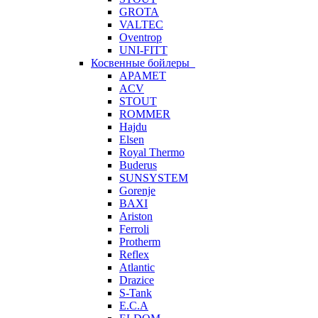
GROTA
VALTEC
Oventrop
UNI-FITT
Косвенные бойлеры
APAMET
ACV
STOUT
ROMMER
Hajdu
Elsen
Royal Thermo
Buderus
SUNSYSTEM
Gorenje
BAXI
Ariston
Ferroli
Protherm
Reflex
Atlantic
Drazice
S-Tank
E.C.A