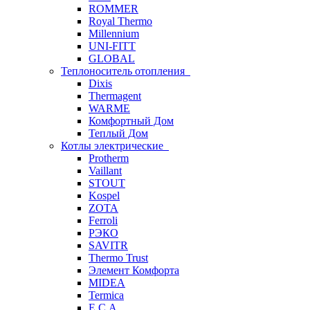
ROMMER
Royal Thermo
Millennium
UNI-FITT
GLOBAL
Теплоноситель отопления
Dixis
Thermagent
WARME
Комфортный Дом
Теплый Дом
Котлы электрические
Protherm
Vaillant
STOUT
Kospel
ZOTA
Ferroli
РЭКО
SAVITR
Thermo Trust
Элемент Комфорта
MIDEA
Termica
E.C.A