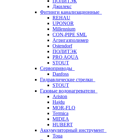
ПОЛИТЭК
Джилекс
Фитинги канализационные
REHAU
UPONOR
Millennium
CON-PIPE SML
Агригазполимер
Ostendorf
ПОЛИТЭК
PRO AQUA
STOUT
Сервоприводы
Danfoss
Гидравлические стрелки
STOUT
Газовые водонагреватели
Ariston
Hajdu
MOR-FLO
Termica
MIDEA
HUBERT
Аккумуляторный инструмент
Toua