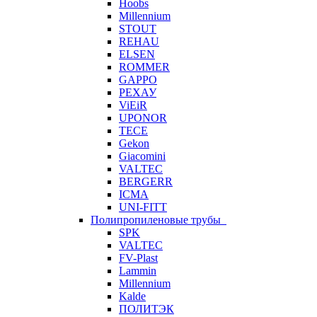
Hoobs
Millennium
STOUT
REHAU
ELSEN
ROMMER
GAPPO
РЕХАУ
ViEiR
UPONOR
TECE
Gekon
Giacomini
VALTEC
BERGERR
ICMA
UNI-FITT
Полипропиленовые трубы
SPK
VALTEC
FV-Plast
Lammin
Millennium
Kalde
ПОЛИТЭК