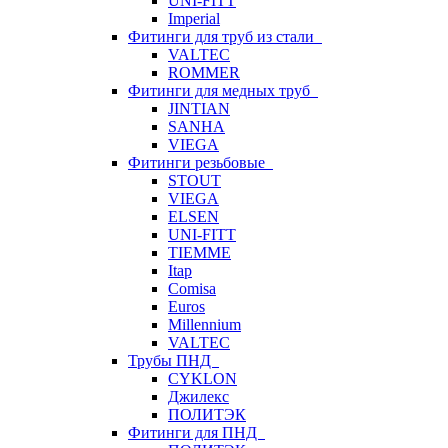
UNI-FITT
Imperial
Фитинги для труб из стали
VALTEC
ROMMER
Фитинги для медных труб
JINTIAN
SANHA
VIEGA
Фитинги резьбовые
STOUT
VIEGA
ELSEN
UNI-FITT
TIEMME
Itap
Comisa
Euros
Millennium
VALTEC
Трубы ПНД
CYKLON
Джилекс
ПОЛИТЭК
Фитинги для ПНД