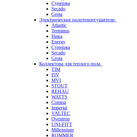
Сунержа
Secado
Grota
Электрические полотенцесушители
Atlantic
Terminus
Ника
Energy
Сунержа
Secado
Grota
Коллектора для теплого пола
TIM
FIV
MVI
STOUT
REHAU
WATTS
Comisa
Imperial
VALTEC
Oventrop
UNI-FITT
Millennium
ROMMER