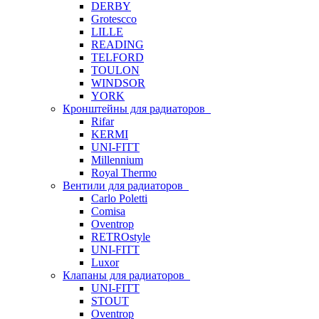
DERBY
Grotescco
LILLE
READING
TELFORD
TOULON
WINDSOR
YORK
Кронштейны для радиаторов
Rifar
KERMI
UNI-FITT
Millennium
Royal Thermo
Вентили для радиаторов
Carlo Poletti
Comisa
Oventrop
RETROstyle
UNI-FITT
Luxor
Клапаны для радиаторов
UNI-FITT
STOUT
Oventrop