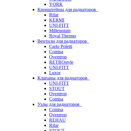
YORK
Кронштейны для радиаторов
Rifar
KERMI
UNI-FITT
Millennium
Royal Thermo
Вентили для радиаторов
Carlo Poletti
Comisa
Oventrop
RETROstyle
UNI-FITT
Luxor
Клапаны для радиаторов
UNI-FITT
STOUT
Oventrop
Comisa
Узлы для радиаторов
Comisa
Oventrop
REHAU
Rifar
STOUT