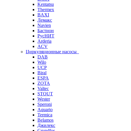
Kentatsu
Thermex
BAXI
Лемакс
Navien
Бастион
РусНИТ
Arderia
ACV
Циркуляционные насосы
DAB
Wilo
UCP
Biral
ESPA
ZOTA
Valtec
STOUT
Wester
Speroni
Aquario
Termica
Belamos
Джилекс
Grundfos