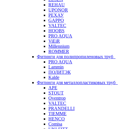
REHAU
UPONOR
РЕХАУ
GAPPO
VALTEC
HOOBS
PRO AQUA
ViEiR
Millennium
ROMMER
Фитинги для полипропиленовых труб
PRO AQUA
Lammin
ПОЛИТЭК
Kalde
Фитинги для металлопластиковых труб
APE
STOUT
Oventrop
VALTEC
PRANDELLI
TIEMME
HENCO
Comisa