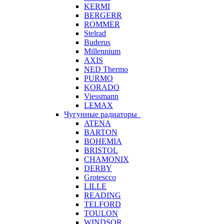
KERMI
BERGERR
ROMMER
Stelrad
Buderus
Millennium
AXIS
NED Thermo
PURMO
KORADO
Viessmann
LEMAX
Чугунные радиаторы
ATENA
BARTON
BOHEMIA
BRISTOL
CHAMONIX
DERBY
Grotescco
LILLE
READING
TELFORD
TOULON
WINDSOR