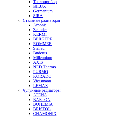
Теплоприбор
BILUX
Germanium
SIRA
Стальные радиаторы
Arbonia
Zehnder
KERMI
BERGERR
ROMMER
Stelrad
Buderus
Millennium
AXIS
NED Thermo
PURMO
KORADO
Viessmann
LEMAX
Чугунные радиаторы
ATENA
BARTON
BOHEMIA
BRISTOL
CHAMONIX