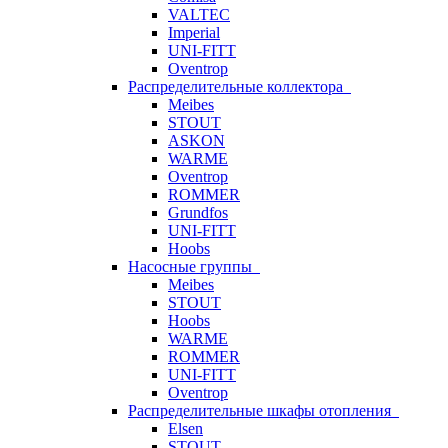
VALTEC
Imperial
UNI-FITT
Oventrop
Распределительные коллектора
Meibes
STOUT
ASKON
WARME
Oventrop
ROMMER
Grundfos
UNI-FITT
Hoobs
Насосные группы
Meibes
STOUT
Hoobs
WARME
ROMMER
UNI-FITT
Oventrop
Распределительные шкафы отопления
Elsen
STOUT