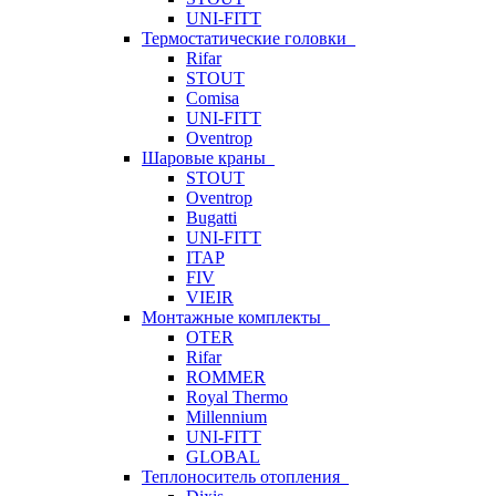
UNI-FITT
Термостатические головки
Rifar
STOUT
Comisa
UNI-FITT
Oventrop
Шаровые краны
STOUT
Oventrop
Bugatti
UNI-FITT
ITAP
FIV
VIEIR
Монтажные комплекты
OTER
Rifar
ROMMER
Royal Thermo
Millennium
UNI-FITT
GLOBAL
Теплоноситель отопления