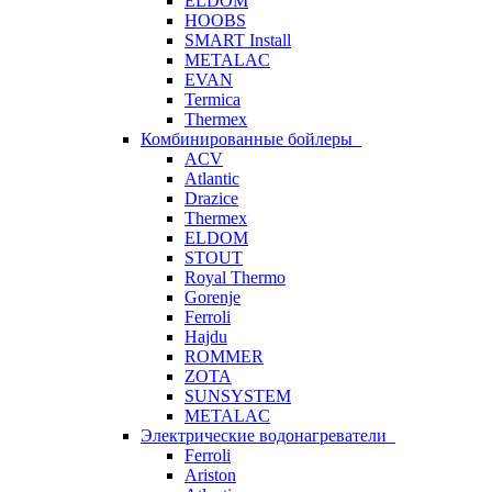
ELDOM
HOOBS
SMART Install
METALAC
EVAN
Termica
Thermex
Комбинированные бойлеры
ACV
Atlantic
Drazice
Thermex
ELDOM
STOUT
Royal Thermo
Gorenje
Ferroli
Hajdu
ROMMER
ZOTA
SUNSYSTEM
METALAC
Электрические водонагреватели
Ferroli
Ariston