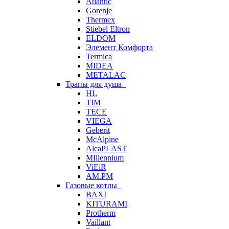
Atlantic
Gorenje
Thermex
Stiebel Eltron
ELDOM
Элемент Комфорта
Termica
MIDEA
METALAC
Трапы для душа
HL
TIM
TECE
VIEGA
Geberit
McAlpine
AlcaPLAST
MIllennium
ViEiR
AM.PM
Газовые котлы
BAXI
KITURAMI
Protherm
Vaillant