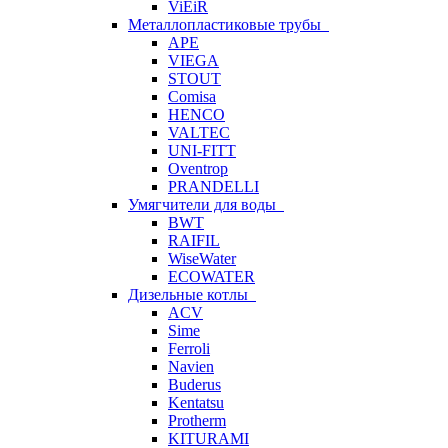
ViEiR
Металлопластиковые трубы
APE
VIEGA
STOUT
Comisa
HENCO
VALTEC
UNI-FITT
Oventrop
PRANDELLI
Умягчители для воды
BWT
RAIFIL
WiseWater
ECOWATER
Дизельные котлы
ACV
Sime
Ferroli
Navien
Buderus
Kentatsu
Protherm
KITURAMI