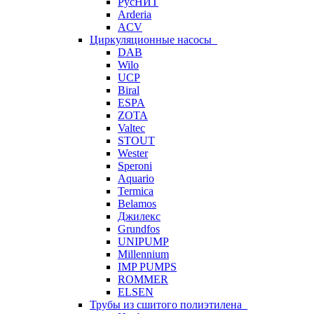
РусНИТ
Arderia
ACV
Циркуляционные насосы
DAB
Wilo
UCP
Biral
ESPA
ZOTA
Valtec
STOUT
Wester
Speroni
Aquario
Termica
Belamos
Джилекс
Grundfos
UNIPUMP
Millennium
IMP PUMPS
ROMMER
ELSEN
Трубы из сшитого полиэтилена