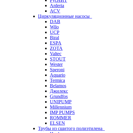
РусНИТ
Arderia
ACV
Циркуляционные насосы
DAB
Wilo
UCP
Biral
ESPA
ZOTA
Valtec
STOUT
Wester
Speroni
Aquario
Termica
Belamos
Джилекс
Grundfos
UNIPUMP
Millennium
IMP PUMPS
ROMMER
ELSEN
Трубы из сшитого полиэтилена