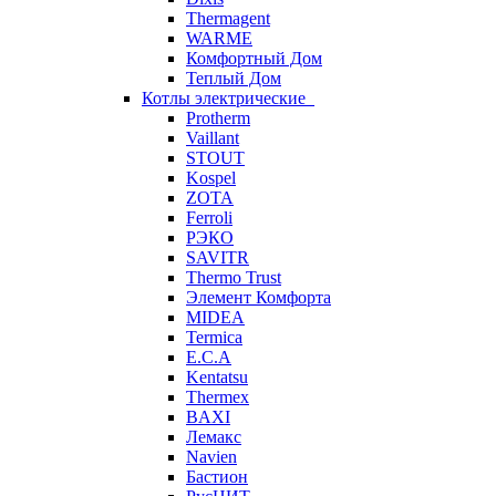
Thermagent
WARME
Комфортный Дом
Теплый Дом
Котлы электрические
Protherm
Vaillant
STOUT
Kospel
ZOTA
Ferroli
РЭКО
SAVITR
Thermo Trust
Элемент Комфорта
MIDEA
Termica
E.C.A
Kentatsu
Thermex
BAXI
Лемакс
Navien
Бастион