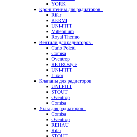
YORK
Кронштейны для радиаторов
Rifar
KERMI
UNI-FITT
Millennium
Royal Thermo
Вентили для радиаторов
Carlo Poletti
Comisa
Oventrop
RETROstyle
UNI-FITT
Luxor
Клапаны для радиаторов
UNI-FITT
STOUT
Oventrop
Comisa
Узлы для радиаторов
Comisa
Oventrop
REHAU
Rifar
STOUT