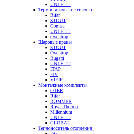
UNI-FITT
Термостатические головки
Rifar
STOUT
Comisa
UNI-FITT
Oventrop
Шаровые краны
STOUT
Oventrop
Bugatti
UNI-FITT
ITAP
FIV
VIEIR
Монтажные комплекты
OTER
Rifar
ROMMER
Royal Thermo
Millennium
UNI-FITT
GLOBAL
Теплоноситель отопления
Dixis