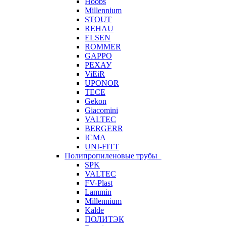
Hoobs
Millennium
STOUT
REHAU
ELSEN
ROMMER
GAPPO
РЕХАУ
ViEiR
UPONOR
TECE
Gekon
Giacomini
VALTEC
BERGERR
ICMA
UNI-FITT
Полипропиленовые трубы
SPK
VALTEC
FV-Plast
Lammin
Millennium
Kalde
ПОЛИТЭК