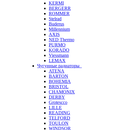
KERMI
BERGERR
ROMMER
Stelrad
Buderus
Millennium
AXIS
NED Thermo
PURMO
KORADO
Viessmann
LEMAX
Чугунные радиаторы
ATENA
BARTON
BOHEMIA
BRISTOL
CHAMONIX
DERBY
Grotescco
LILLE
READING
TELFORD
TOULON
WINDSOR