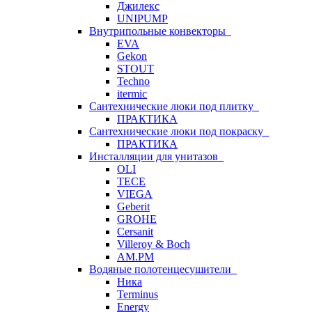
Джилекс
UNIPUMP
Внутрипольные конвекторы
EVA
Gekon
STOUT
Techno
itermic
Сантехнические люки под плитку
ПРАКТИКА
Сантехнические люки под покраску
ПРАКТИКА
Инсталляции для унитазов
OLI
TECE
VIEGA
Geberit
GROHE
Cersanit
Villeroy & Boch
AM.PM
Водяные полотенцесушители
Ника
Terminus
Energy