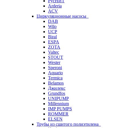
РусНИТ
Arderia
ACV
Циркуляционные насосы
DAB
Wilo
UCP
Biral
ESPA
ZOTA
Valtec
STOUT
Wester
Speroni
Aquario
Termica
Belamos
Джилекс
Grundfos
UNIPUMP
Millennium
IMP PUMPS
ROMMER
ELSEN
Трубы из сшитого полиэтилена