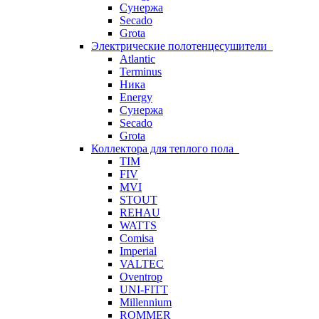
Сунержа
Secado
Grota
Электрические полотенцесушители
Atlantic
Terminus
Ника
Energy
Сунержа
Secado
Grota
Коллектора для теплого пола
TIM
FIV
MVI
STOUT
REHAU
WATTS
Comisa
Imperial
VALTEC
Oventrop
UNI-FITT
Millennium
ROMMER