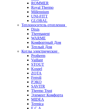
ROMMER
Royal Thermo
Millennium
UNI-FITT
GLOBAL
Теплоноситель отопления
Dixis
Thermagent
WARME
Комфортный Дом
Теплый Дом
Котлы электрические
Protherm
Vaillant
STOUT
Kospel
ZOTA
Ferroli
РЭКО
SAVITR
Thermo Trust
Элемент Комфорта
MIDEA
Termica
E.C.A