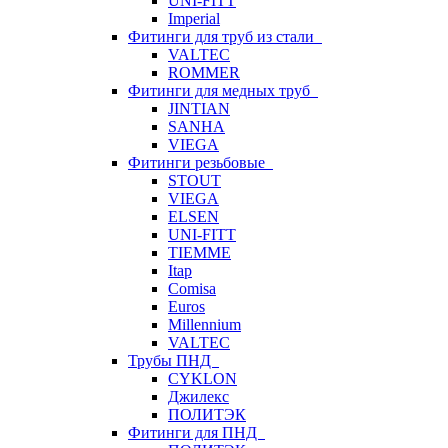
UNI-FITT
Imperial
Фитинги для труб из стали
VALTEC
ROMMER
Фитинги для медных труб
JINTIAN
SANHA
VIEGA
Фитинги резьбовые
STOUT
VIEGA
ELSEN
UNI-FITT
TIEMME
Itap
Comisa
Euros
Millennium
VALTEC
Трубы ПНД
CYKLON
Джилекс
ПОЛИТЭК
Фитинги для ПНД