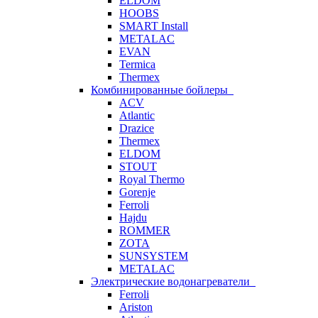
ELDOM
HOOBS
SMART Install
METALAC
EVAN
Termica
Thermex
Комбинированные бойлеры
ACV
Atlantic
Drazice
Thermex
ELDOM
STOUT
Royal Thermo
Gorenje
Ferroli
Hajdu
ROMMER
ZOTA
SUNSYSTEM
METALAC
Электрические водонагреватели
Ferroli
Ariston