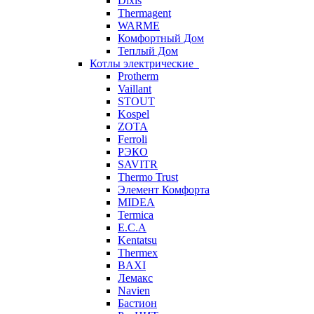
Dixis
Thermagent
WARME
Комфортный Дом
Теплый Дом
Котлы электрические
Protherm
Vaillant
STOUT
Kospel
ZOTA
Ferroli
РЭКО
SAVITR
Thermo Trust
Элемент Комфорта
MIDEA
Termica
E.C.A
Kentatsu
Thermex
BAXI
Лемакс
Navien
Бастион