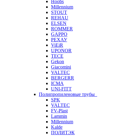
Hoobs
Millennium
STOUT
REHAU
ELSEN
ROMMER
GAPPO
РЕХАУ
ViEiR
UPONOR
TECE
Gekon
Giacomini
VALTEC
BERGERR
ICMA
UNI-FITT
Полипропиленовые трубы
SPK
VALTEC
FV-Plast
Lammin
Millennium
Kalde
ПОЛИТЭК