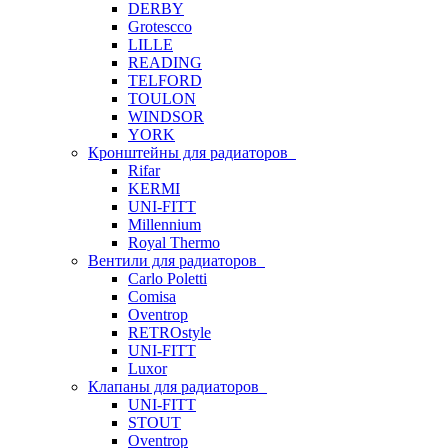
DERBY
Grotescco
LILLE
READING
TELFORD
TOULON
WINDSOR
YORK
Кронштейны для радиаторов
Rifar
KERMI
UNI-FITT
Millennium
Royal Thermo
Вентили для радиаторов
Carlo Poletti
Comisa
Oventrop
RETROstyle
UNI-FITT
Luxor
Клапаны для радиаторов
UNI-FITT
STOUT
Oventrop