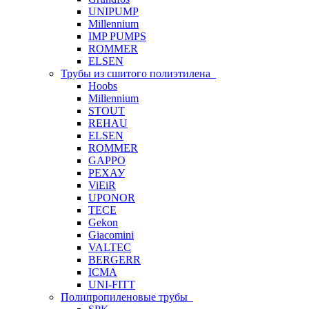
UNIPUMP
Millennium
IMP PUMPS
ROMMER
ELSEN
Трубы из сшитого полиэтилена
Hoobs
Millennium
STOUT
REHAU
ELSEN
ROMMER
GAPPO
РЕХАУ
ViEiR
UPONOR
TECE
Gekon
Giacomini
VALTEC
BERGERR
ICMA
UNI-FITT
Полипропиленовые трубы