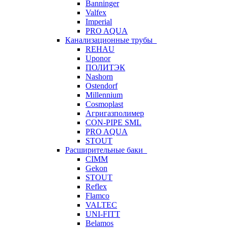
Banninger
Valfex
Imperial
PRO AQUA
Канализационные трубы
REHAU
Uponor
ПОЛИТЭК
Nashorn
Ostendorf
Millennium
Cosmoplast
Агригазполимер
CON-PIPE SML
PRO AQUA
STOUT
Расширительные баки
CIMM
Gekon
STOUT
Reflex
Flamco
VALTEC
UNI-FITT
Belamos