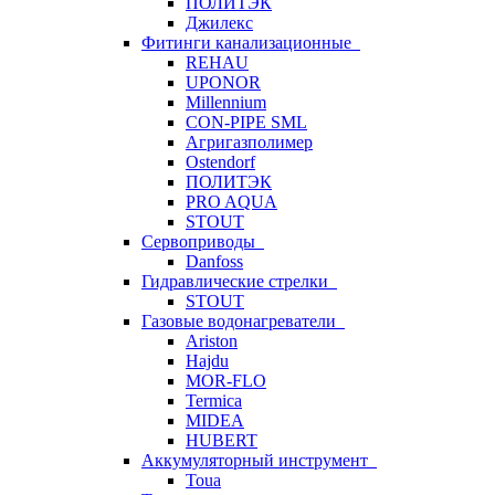
ПОЛИТЭК
Джилекс
Фитинги канализационные
REHAU
UPONOR
Millennium
CON-PIPE SML
Агригазполимер
Ostendorf
ПОЛИТЭК
PRO AQUA
STOUT
Сервоприводы
Danfoss
Гидравлические стрелки
STOUT
Газовые водонагреватели
Ariston
Hajdu
MOR-FLO
Termica
MIDEA
HUBERT
Аккумуляторный инструмент
Toua