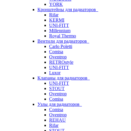
YORK
Кронштейны для радиаторов
Rifar
KERMI
UNI-FITT
Millennium
Royal Thermo
Вентили для радиаторов
Carlo Poletti
Comisa
Oventrop
RETROstyle
UNI-FITT
Luxor
Клапаны для радиаторов
UNI-FITT
STOUT
Oventrop
Comisa
Узлы для радиаторов
Comisa
Oventrop
REHAU
Rifar
STOUT