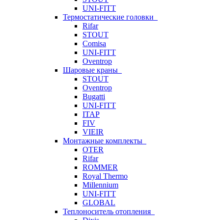
UNI-FITT
Термостатические головки
Rifar
STOUT
Comisa
UNI-FITT
Oventrop
Шаровые краны
STOUT
Oventrop
Bugatti
UNI-FITT
ITAP
FIV
VIEIR
Монтажные комплекты
OTER
Rifar
ROMMER
Royal Thermo
Millennium
UNI-FITT
GLOBAL
Теплоноситель отопления