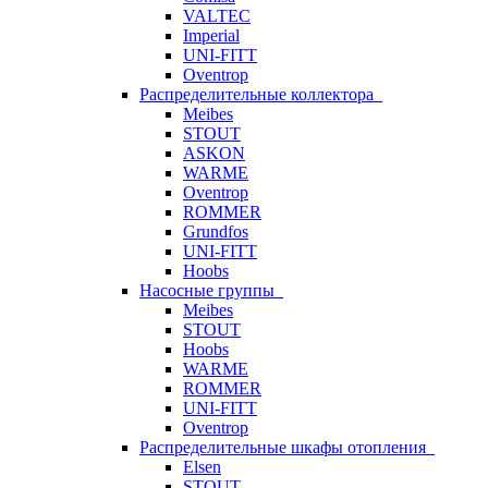
VALTEC
Imperial
UNI-FITT
Oventrop
Распределительные коллектора
Meibes
STOUT
ASKON
WARME
Oventrop
ROMMER
Grundfos
UNI-FITT
Hoobs
Насосные группы
Meibes
STOUT
Hoobs
WARME
ROMMER
UNI-FITT
Oventrop
Распределительные шкафы отопления
Elsen
STOUT