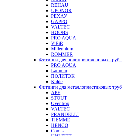
REHAU
UPONOR
РЕХАУ
GAPPO
VALTEC
HOOBS
PRO AQUA
ViEiR
Millennium
ROMMER
Фитинги для полипропиленовых труб
PRO AQUA
Lammin
ПОЛИТЭК
Kalde
Фитинги для металлопластиковых труб
APE
STOUT
Oventrop
VALTEC
PRANDELLI
TIEMME
HENCO
Comisa