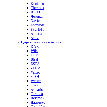
Kentatsu
Thermex
BAXI
Лемакс
Navien
Бастион
РусНИТ
Arderia
ACV
Циркуляционные насосы
DAB
Wilo
UCP
Biral
ESPA
ZOTA
Valtec
STOUT
Wester
Speroni
Aquario
Termica
Belamos
Джилекс
Grundfos