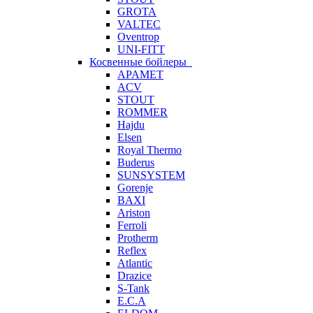
GROTA
VALTEC
Oventrop
UNI-FITT
Косвенные бойлеры
APAMET
ACV
STOUT
ROMMER
Hajdu
Elsen
Royal Thermo
Buderus
SUNSYSTEM
Gorenje
BAXI
Ariston
Ferroli
Protherm
Reflex
Atlantic
Drazice
S-Tank
E.C.A