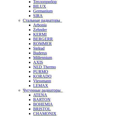
Теплоприбор
BILUX
Germanium
SIRA
Стальные радиаторы
Arbonia
Zehnder
KERMI
BERGERR
ROMMER
Stelrad
Buderus
Millennium
AXIS
NED Thermo
PURMO
KORADO
Viessmann
LEMAX
Чугунные радиаторы
ATENA
BARTON
BOHEMIA
BRISTOL
CHAMONIX