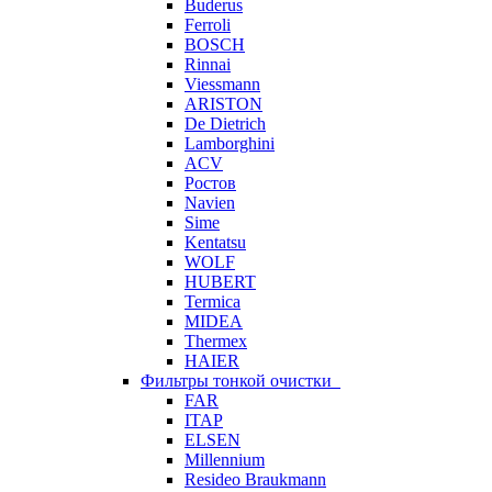
Buderus
Ferroli
BOSCH
Rinnai
Viessmann
ARISTON
De Dietrich
Lamborghini
ACV
Ростов
Navien
Sime
Kentatsu
WOLF
HUBERT
Termica
MIDEA
Thermex
HAIER
Фильтры тонкой очистки
FAR
ITAP
ELSEN
Millennium
Resideo Braukmann