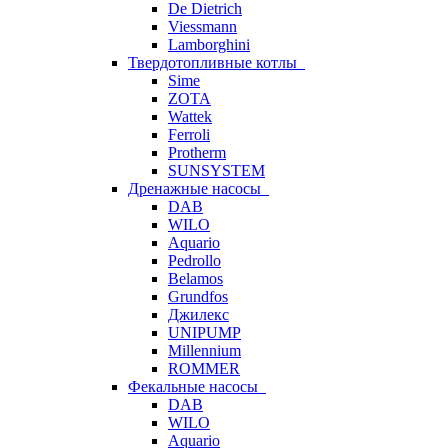
De Dietrich
Viessmann
Lamborghini
Твердотопливные котлы
Sime
ZOTA
Wattek
Ferroli
Protherm
SUNSYSTEM
Дренажные насосы
DAB
WILO
Aquario
Pedrollo
Belamos
Grundfos
Джилекс
UNIPUMP
Millennium
ROMMER
Фекальные насосы
DAB
WILO
Aquario