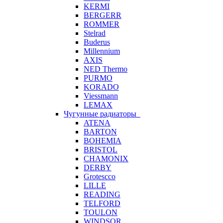
KERMI
BERGERR
ROMMER
Stelrad
Buderus
Millennium
AXIS
NED Thermo
PURMO
KORADO
Viessmann
LEMAX
Чугунные радиаторы
ATENA
BARTON
BOHEMIA
BRISTOL
CHAMONIX
DERBY
Grotescco
LILLE
READING
TELFORD
TOULON
WINDSOR