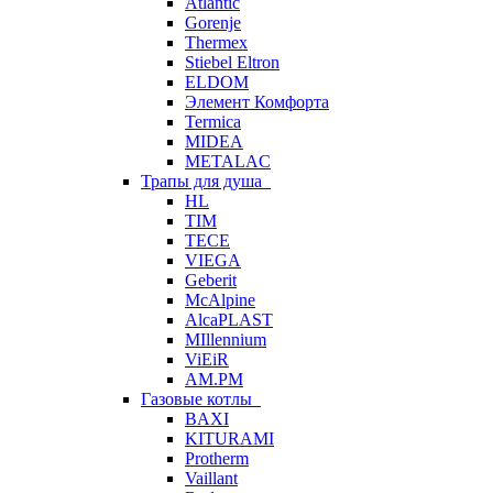
Atlantic
Gorenje
Thermex
Stiebel Eltron
ELDOM
Элемент Комфорта
Termica
MIDEA
METALAC
Трапы для душа
HL
TIM
TECE
VIEGA
Geberit
McAlpine
AlcaPLAST
MIllennium
ViEiR
AM.PM
Газовые котлы
BAXI
KITURAMI
Protherm
Vaillant