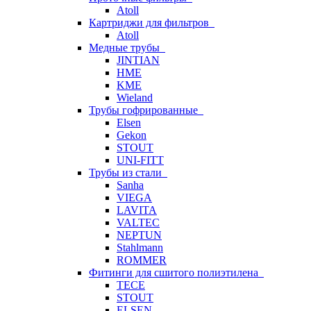
Atoll
Картриджи для фильтров
Atoll
Медные трубы
JINTIAN
HME
KME
Wieland
Трубы гофрированные
Elsen
Gekon
STOUT
UNI-FITT
Трубы из стали
Sanha
VIEGA
LAVITA
VALTEC
NEPTUN
Stahlmann
ROMMER
Фитинги для сшитого полиэтилена
TECE
STOUT
ELSEN