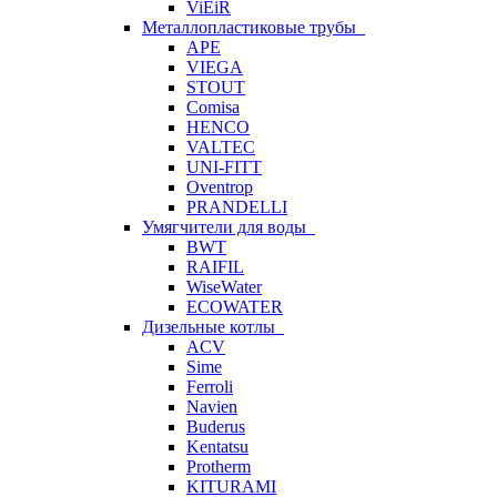
ViEiR
Металлопластиковые трубы
APE
VIEGA
STOUT
Comisa
HENCO
VALTEC
UNI-FITT
Oventrop
PRANDELLI
Умягчители для воды
BWT
RAIFIL
WiseWater
ECOWATER
Дизельные котлы
ACV
Sime
Ferroli
Navien
Buderus
Kentatsu
Protherm
KITURAMI