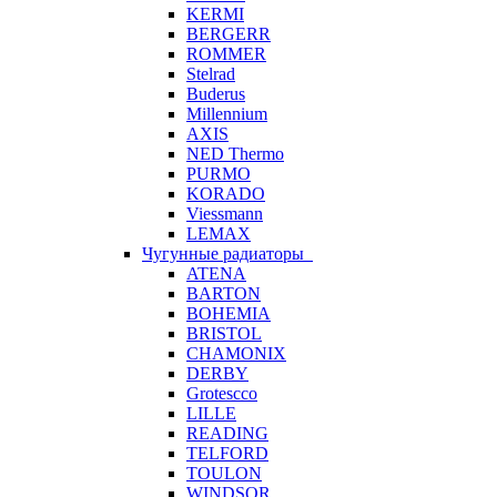
KERMI
BERGERR
ROMMER
Stelrad
Buderus
Millennium
AXIS
NED Thermo
PURMO
KORADO
Viessmann
LEMAX
Чугунные радиаторы
ATENA
BARTON
BOHEMIA
BRISTOL
CHAMONIX
DERBY
Grotescco
LILLE
READING
TELFORD
TOULON
WINDSOR