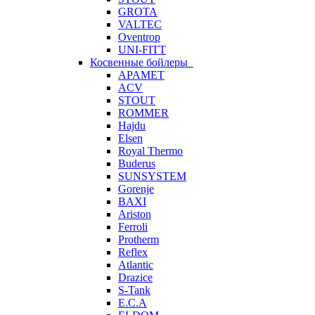
GROTA
VALTEC
Oventrop
UNI-FITT
Косвенные бойлеры
APAMET
ACV
STOUT
ROMMER
Hajdu
Elsen
Royal Thermo
Buderus
SUNSYSTEM
Gorenje
BAXI
Ariston
Ferroli
Protherm
Reflex
Atlantic
Drazice
S-Tank
E.C.A