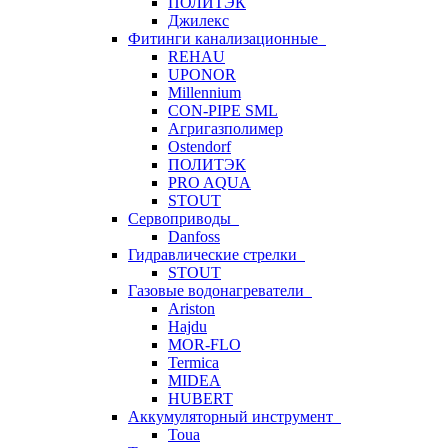
ПОЛИТЭК
Джилекс
Фитинги канализационные
REHAU
UPONOR
Millennium
CON-PIPE SML
Агригазполимер
Ostendorf
ПОЛИТЭК
PRO AQUA
STOUT
Сервоприводы
Danfoss
Гидравлические стрелки
STOUT
Газовые водонагреватели
Ariston
Hajdu
MOR-FLO
Termica
MIDEA
HUBERT
Аккумуляторный инструмент
Toua