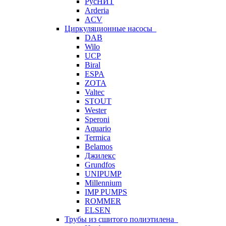
РусНИТ
Arderia
ACV
Циркуляционные насосы
DAB
Wilo
UCP
Biral
ESPA
ZOTA
Valtec
STOUT
Wester
Speroni
Aquario
Termica
Belamos
Джилекс
Grundfos
UNIPUMP
Millennium
IMP PUMPS
ROMMER
ELSEN
Трубы из сшитого полиэтилена