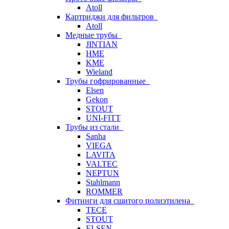
Atoll
Картриджи для фильтров
Atoll
Медные трубы
JINTIAN
HME
KME
Wieland
Трубы гофрированные
Elsen
Gekon
STOUT
UNI-FITT
Трубы из стали
Sanha
VIEGA
LAVITA
VALTEC
NEPTUN
Stahlmann
ROMMER
Фитинги для сшитого полиэтилена
TECE
STOUT
ELSEN