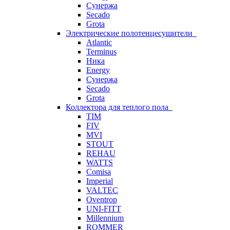
Сунержа
Secado
Grota
Электрические полотенцесушители
Atlantic
Terminus
Ника
Energy
Сунержа
Secado
Grota
Коллектора для теплого пола
TIM
FIV
MVI
STOUT
REHAU
WATTS
Comisa
Imperial
VALTEC
Oventrop
UNI-FITT
Millennium
ROMMER