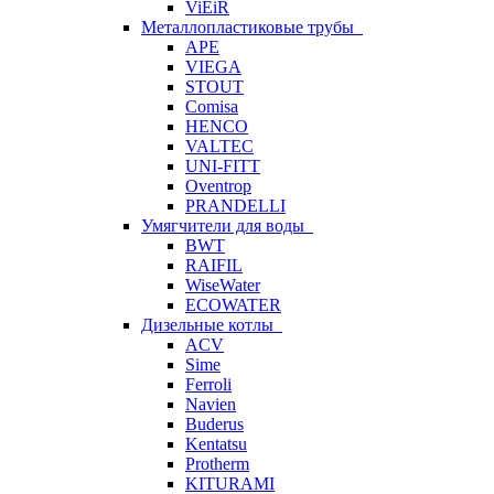
ViEiR
Металлопластиковые трубы
APE
VIEGA
STOUT
Comisa
HENCO
VALTEC
UNI-FITT
Oventrop
PRANDELLI
Умягчители для воды
BWT
RAIFIL
WiseWater
ECOWATER
Дизельные котлы
ACV
Sime
Ferroli
Navien
Buderus
Kentatsu
Protherm
KITURAMI