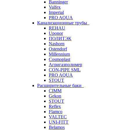
Banninger
Valfex
Imperial
PRO AQUA
Канализационные трубы
REHAU
Uponor
ПОЛИТЭК
Nashorn
Ostendorf
Millennium
Cosmoplast
Агригазполимер
CON-PIPE SML
PRO AQUA
STOUT
Расширительные баки
CIMM
Gekon
STOUT
Reflex
Flamco
VALTEC
UNI-FITT
Belamos