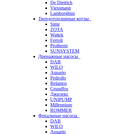
De Dietrich
Viessmann
Lamborghini
Твердотопливные котлы
Sime
ZOTA
Wattek
Ferroli
Protherm
SUNSYSTEM
Дренажные насосы
DAB
WILO
Aquario
Pedrollo
Belamos
Grundfos
Джилекс
UNIPUMP
Millennium
ROMMER
Фекальные насосы
DAB
WILO
Aquario