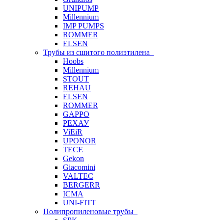
UNIPUMP
Millennium
IMP PUMPS
ROMMER
ELSEN
Трубы из сшитого полиэтилена
Hoobs
Millennium
STOUT
REHAU
ELSEN
ROMMER
GAPPO
РЕХАУ
ViEiR
UPONOR
TECE
Gekon
Giacomini
VALTEC
BERGERR
ICMA
UNI-FITT
Полипропиленовые трубы