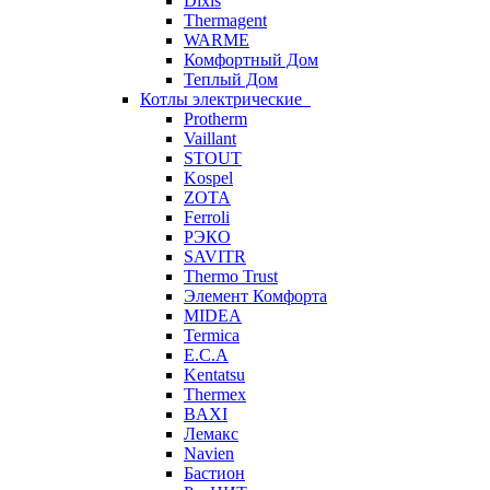
Dixis
Thermagent
WARME
Комфортный Дом
Теплый Дом
Котлы электрические
Protherm
Vaillant
STOUT
Kospel
ZOTA
Ferroli
РЭКО
SAVITR
Thermo Trust
Элемент Комфорта
MIDEA
Termica
E.C.A
Kentatsu
Thermex
BAXI
Лемакс
Navien
Бастион