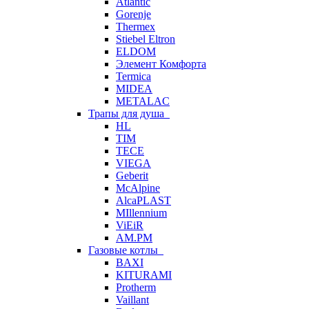
Atlantic
Gorenje
Thermex
Stiebel Eltron
ELDOM
Элемент Комфорта
Termica
MIDEA
METALAC
Трапы для душа
HL
TIM
TECE
VIEGA
Geberit
McAlpine
AlcaPLAST
MIllennium
ViEiR
AM.PM
Газовые котлы
BAXI
KITURAMI
Protherm
Vaillant