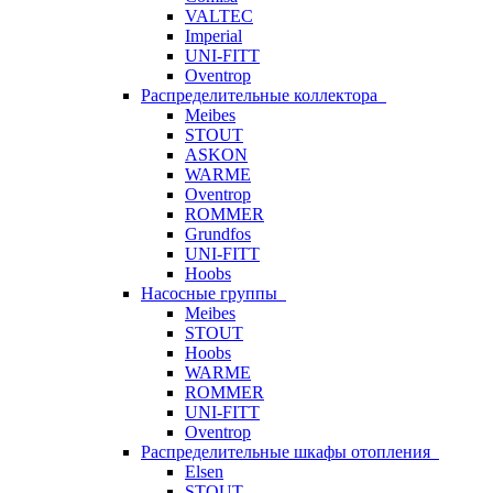
VALTEC
Imperial
UNI-FITT
Oventrop
Распределительные коллектора
Meibes
STOUT
ASKON
WARME
Oventrop
ROMMER
Grundfos
UNI-FITT
Hoobs
Насосные группы
Meibes
STOUT
Hoobs
WARME
ROMMER
UNI-FITT
Oventrop
Распределительные шкафы отопления
Elsen
STOUT