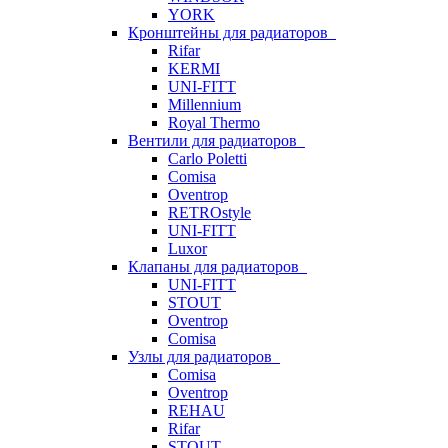
YORK
Кронштейны для радиаторов
Rifar
KERMI
UNI-FITT
Millennium
Royal Thermo
Вентили для радиаторов
Carlo Poletti
Comisa
Oventrop
RETROstyle
UNI-FITT
Luxor
Клапаны для радиаторов
UNI-FITT
STOUT
Oventrop
Comisa
Узлы для радиаторов
Comisa
Oventrop
REHAU
Rifar
STOUT