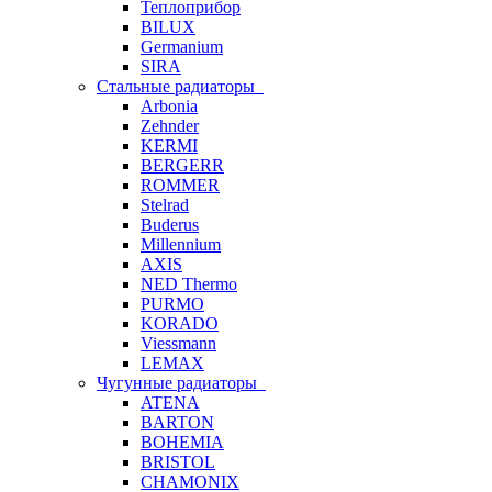
Теплоприбор
BILUX
Germanium
SIRA
Стальные радиаторы
Arbonia
Zehnder
KERMI
BERGERR
ROMMER
Stelrad
Buderus
Millennium
AXIS
NED Thermo
PURMO
KORADO
Viessmann
LEMAX
Чугунные радиаторы
ATENA
BARTON
BOHEMIA
BRISTOL
CHAMONIX