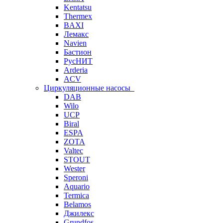
Kentatsu
Thermex
BAXI
Лемакс
Navien
Бастион
РусНИТ
Arderia
ACV
Циркуляционные насосы
DAB
Wilo
UCP
Biral
ESPA
ZOTA
Valtec
STOUT
Wester
Speroni
Aquario
Termica
Belamos
Джилекс
Grundfos