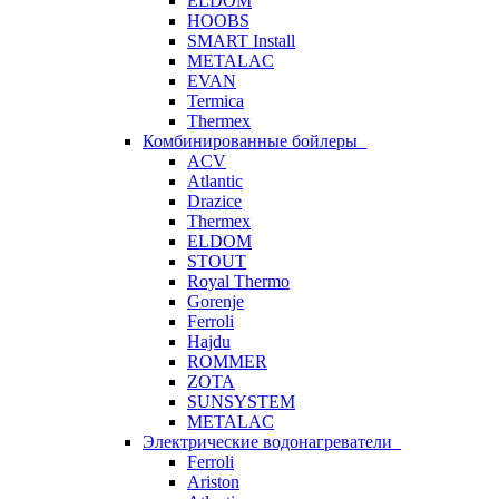
ELDOM
HOOBS
SMART Install
METALAC
EVAN
Termica
Thermex
Комбинированные бойлеры
ACV
Atlantic
Drazice
Thermex
ELDOM
STOUT
Royal Thermo
Gorenje
Ferroli
Hajdu
ROMMER
ZOTA
SUNSYSTEM
METALAC
Электрические водонагреватели
Ferroli
Ariston