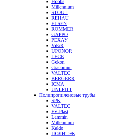
Hoobs
Millennium
STOUT
REHAU
ELSEN
ROMMER
GAPPO
РЕХАУ
ViEiR
UPONOR
TECE
Gekon
Giacomini
VALTEC
BERGERR
ICMA
UNI-FITT
Полипропиленовые трубы
SPK
VALTEC
FV-Plast
Lammin
Millennium
Kalde
ПОЛИТЭК