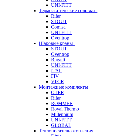
UNI-FITT
Термостатические головки
Rifar
STOUT
Comisa
UNI-FITT
Oventrop
Шаровые краны
STOUT
Oventrop
Bugatti
UNI-FITT
ITAP
FIV
VIEIR
Монтажные комплекты
OTER
Rifar
ROMMER
Royal Thermo
Millennium
UNI-FITT
GLOBAL
Теплоноситель отопления