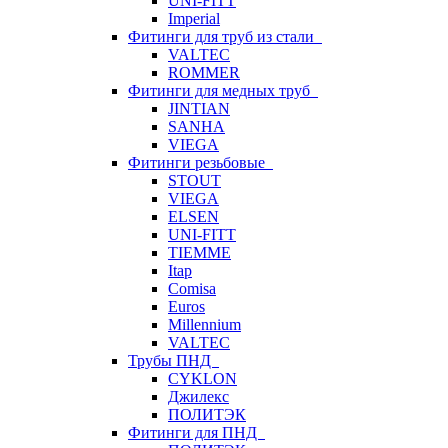
UNI-FITT
Imperial
Фитинги для труб из стали
VALTEC
ROMMER
Фитинги для медных труб
JINTIAN
SANHA
VIEGA
Фитинги резьбовые
STOUT
VIEGA
ELSEN
UNI-FITT
TIEMME
Itap
Comisa
Euros
Millennium
VALTEC
Трубы ПНД
CYKLON
Джилекс
ПОЛИТЭК
Фитинги для ПНД