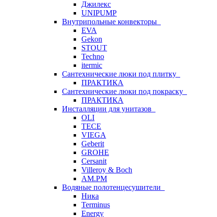
Джилекс
UNIPUMP
Внутрипольные конвекторы
EVA
Gekon
STOUT
Techno
itermic
Сантехнические люки под плитку
ПРАКТИКА
Сантехнические люки под покраску
ПРАКТИКА
Инсталляции для унитазов
OLI
TECE
VIEGA
Geberit
GROHE
Cersanit
Villeroy & Boch
AM.PM
Водяные полотенцесушители
Ника
Terminus
Energy