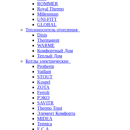
ROMMER
Royal Thermo
Millennium
UNI-FITT
GLOBAL
Теплоноситель отопления
Dixis
Thermagent
WARME
Комфортный Дом
Теплый Дом
Котлы электрические
Protherm
Vaillant
STOUT
Kospel
ZOTA
Ferroli
РЭКО
SAVITR
Thermo Trust
Элемент Комфорта
MIDEA
Termica
E.C.A