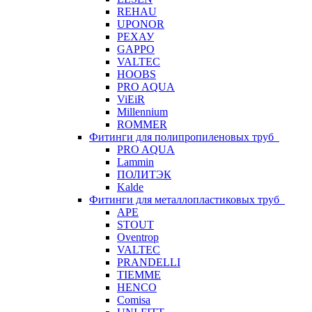
REHAU
UPONOR
РЕХАУ
GAPPO
VALTEC
HOOBS
PRO AQUA
ViEiR
Millennium
ROMMER
Фитинги для полипропиленовых труб
PRO AQUA
Lammin
ПОЛИТЭК
Kalde
Фитинги для металлопластиковых труб
APE
STOUT
Oventrop
VALTEC
PRANDELLI
TIEMME
HENCO
Comisa