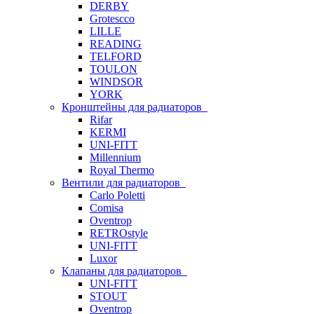
DERBY
Grotescco
LILLE
READING
TELFORD
TOULON
WINDSOR
YORK
Кронштейны для радиаторов
Rifar
KERMI
UNI-FITT
Millennium
Royal Thermo
Вентили для радиаторов
Carlo Poletti
Comisa
Oventrop
RETROstyle
UNI-FITT
Luxor
Клапаны для радиаторов
UNI-FITT
STOUT
Oventrop